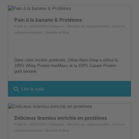
Pain à la banane & Protéines
Publié le : 18/03/2020 | Catégories :
Recettes de cuisines sucrées
,
Snack et
collation protéinées
,
SportiVor le Blog
Dans cette recette protéinée, Urban-Nutri-Shop a utilisé la
100% Whey Protein IronMaxx et la 100% Casein Protein
goût banane.
search
Lire la suite
Délicieux tiramisu enrichis en protéines
Publié le : 18/03/2020 | Catégories :
Recettes de cuisines sucrées
,
Snack et
collation protéinées
,
SportiVor le Blog