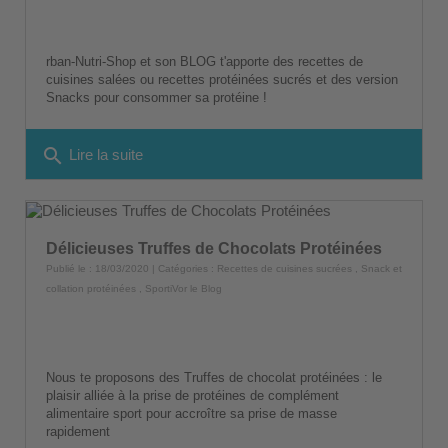
rban-Nutri-Shop et son BLOG t'apporte des recettes de
cuisines salées ou recettes protéinées sucrés et des version
Snacks pour consommer sa protéine !
search
Lire la suite
Délicieuses Truffes de Chocolats Protéinées
Publié le : 18/03/2020 | Catégories :
Recettes de cuisines sucrées
,
Snack et
collation protéinées
,
SportiVor le Blog
Nous te proposons des Truffes de chocolat protéinées : le
plaisir alliée à la prise de protéines de complément
alimentaire sport pour accroître sa prise de masse
rapidement