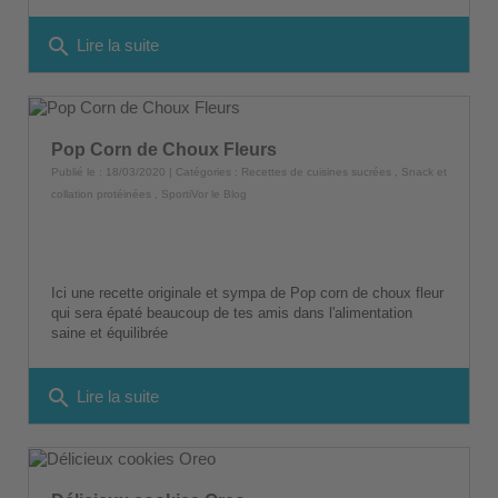
search
Lire la suite
Pop Corn de Choux Fleurs
Publié le : 18/03/2020 | Catégories :
Recettes de cuisines sucrées
,
Snack et
collation protéinées
,
SportiVor le Blog
Ici une recette originale et sympa de Pop corn de choux fleur
qui sera épaté beaucoup de tes amis dans l'alimentation
saine et équilibrée
search
Lire la suite