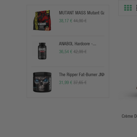
MUTANT MASS Mutant Gainer
38,17 €
44,90 €
ANABOL Hardcore -...
36,54 €
42,99 €
The Ripper Fat-Burner JNX
31,99 €
37,65 €
Crème De