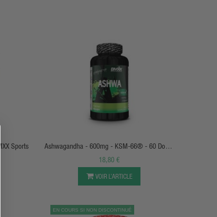
APERÇU RAPIDE
XX Sports
Ashwagandha - 600mg - KSM-66® - 60 Doses
- BMXX Sports Nutrition
18,80 €
VOIR L’ARTICLE
EN COURS SI NON DISCONTINUÉ