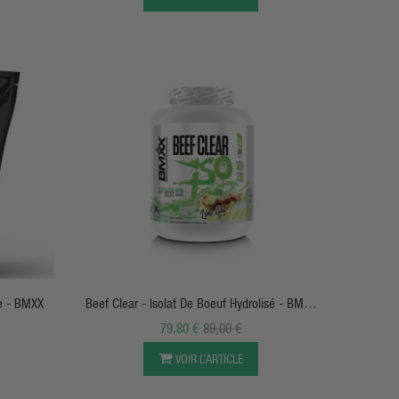
APERÇU RAPIDE
ce - BMXX
Beef Clear - Isolat De Boeuf Hydrolisé - BMXX
Sports Nutrition
79,80 €
89,00 €
VOIR L’ARTICLE