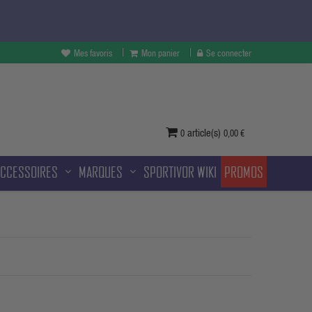
Mes favoris
Mon panier
Se connecter
vertures à Melun et sans frais
ditionnelle.
article(s)
0
0,00 €
ACCESSOIRES
MARQUES
SPORTIVOR WIKI
PROMOS