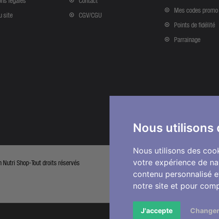
ns légales
Contact
Mes codes promo
u site
CGV/CGU
Points de fidélité
Parrainage
Nous utilisons
Nous utilisons des cook
votre expérience de na
Nutri Shop-Tout droits réservés
contenu personnalisé et
notre site et pour com
J'accepte
Changer