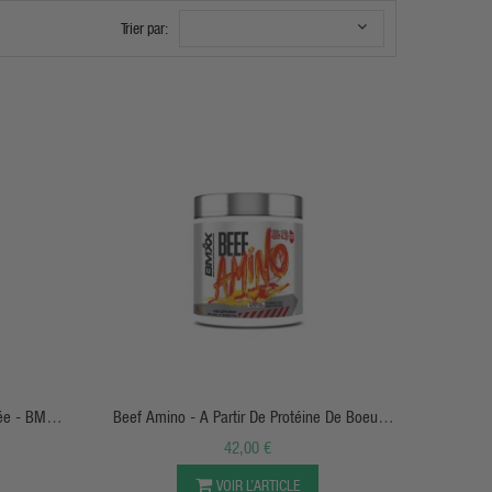
Trier par:
APERÇU RAPIDE
née - BMXX
Beef Amino - A Partir De Protéine De Boeuf
Hydrolysées - BMXX SportsNutrition
42,00 €
VOIR L’ARTICLE