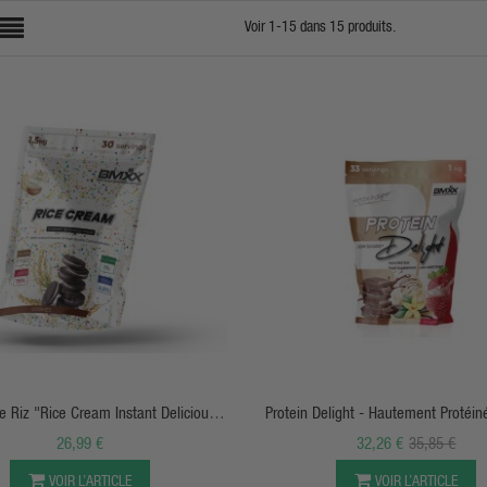
Voir 1-15 dans 15 produits.
APERÇU RAPIDE
APERÇU RAPIDE
 Riz "Rice Cream Instant Delicious
Protein Delight - Hautement Protéi
Meal" - BMXX
Nutrition
26,99 €
32,26 €
35,85 €
VOIR L’ARTICLE
VOIR L’ARTICLE