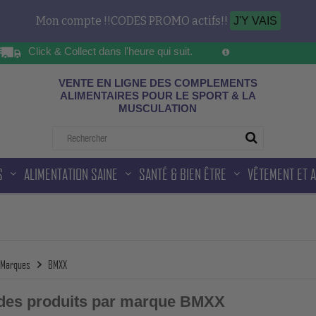
Mon compte !!CODES PROMO actifs!!
J'Y VAIS
Click & Collect dans l'heure qui suit.
Sur les horaires d'ou
ad
VENTE EN LIGNE DES COMPLEMENTS
ALIMENTAIRES POUR LE SPORT & LA
MUSCULATION
S
ALIMENTATION SAINE
SANTÉ & BIEN ÊTRE
VÊTEMENT ET 
Marques
BMXX
 des produits par marque BMXX