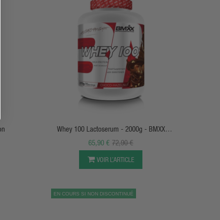
APERÇU RAPIDE
on
Whey 100 Lactoserum - 2000g - BMXX
SportsNutrition
65,90 €
72,90 €
VOIR L’ARTICLE
EN COURS SI NON DISCONTINUÉ