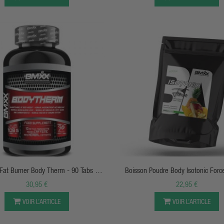
APERÇU RAPIDE
APERÇU RAPIDE
t Burner Body Therm - 90 Tabs -
Boisson Poudre Body Isotonic For
BMXX
30,95 €
22,95 €
VOIR L’ARTICLE
VOIR L’ARTICLE