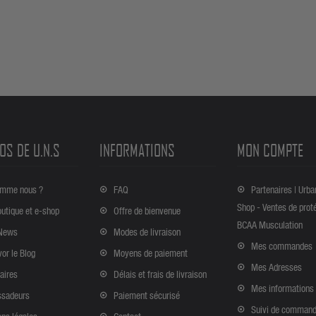
OS DE U.N.S
INFORMATIONS
MON COMPTE
omme nous ?
FAQ
Partenaires | Urba
Shop - Ventes de prot
outique et e-shop
Offre de bienvenue
BCAA Musculation
News
Modes de livraison
Mes commandes
vor le Blog
Moyens de paiement
Mes Adresses
aires
Délais et frais de livraison
Mes informations
sadeurs
Paiement sécurisé
Suivi de comman