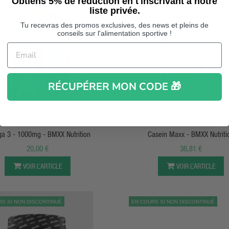
Obtiens 5% de réduction en t'inscrivant à notre
liste privée.
Tu recevras des promos exclusives, des news et pleins de
conseils sur l'alimentation sportive !
RÉCUPÉRER MON CODE 🎁
APERÇU RAPIDE
APERÇU RAPIDE
a 3 - 1000mg - BMXX Nutrition
Casein Maxx - BMXX Nutriti
20,00 €
36,81 €
VOIR L’ARTICLE
VOIR L’ARTICLE
S SI NON DISCONTINUÉ
EN COURS SI NON DISCONTINUÉ