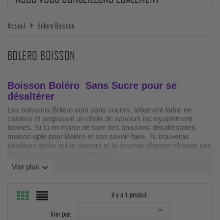
Accueil
Bolero Boisson
BOLERO BOISSON
Boisson Boléro Sans Sucre pour se
désaltérer
Les boissons Boléro sont sans sucres, tellement faible en
calories et proposant un choix de saveurs incroyablement
bonnes. Si tu en marre de faire des boissons désaltérantes
maison opte pour Boléro et son savoir-faire. Tu trouveras
plusieurs goûts qui te plaisent et tu pourras changer chaque jour
de boisson pour ne pas t'ennuyer .
expand_more
Voir plus
Donne du goût à ton eau en consommant
Boléro!
Désaltère toi tout au long de la journée et change de saveur
Il y a 1 produit.
facilement sur nos prix compétitifs et notre savoir-faire en
livraison depuis 2012 au travers de notre boutique en ligne de
Trier par:
compléments alimentaire.