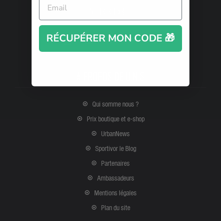
NOUS SUIVRE :
RÉCUPÉRER MON CODE 🎁
A PROPOS DE U.N.S
Qui somme nous ?
Prix boutique et e-shop
UrbanNews
Sportivor le Blog
Partenaires
Ambassadeurs
Mentions légales
Plan du site