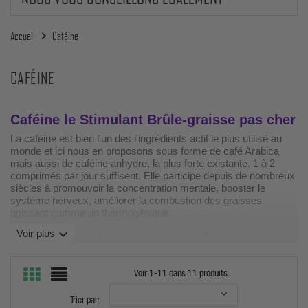
Accueil
Caféine
CAFÉINE
Caféine le Stimulant Brûle-graisse pas cher
La caféine est bien l'un des l'ingrédients actif le plus utilisé au
monde et ici nous en proposons sous forme de café Arabica
mais aussi de caféine anhydre, la plus forte existante. 1 à 2
comprimés par jour suffisent. Elle participe depuis de nombreux
siècles à promouvoir la concentration mentale, booster le
système nerveux, améliorer la combustion des graisses
agissant comme un thermogénique.
expand_more
Voir plus
Caféine pour le mental et le physique !
La caféine pure s'utilise même 30mn à 1 heure avant
la pratique
d'une activité intense et va aider à résister à l'effort soutenue. La
Voir 1-11 dans 11 produits.
"
caffeine Genius Nutrition
" est la plus qualité de ce que l'on
propose.
Trier par: