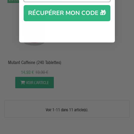
EN COURS SI NON DISCONTINUÉ
RÉCUPÉRER MON CODE 🎁
APERÇU RAPIDE
Mutant Caffeine (240 Tablettes)
14,93 €
19,90 €
VOIR L’ARTICLE
Voir 1-11 dans 11 article(s).