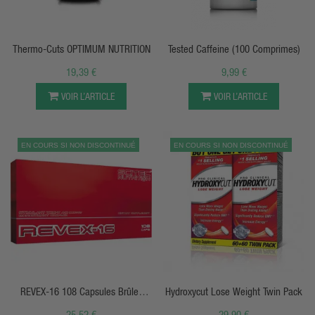
APERÇU RAPIDE
APERÇU RAPIDE
Thermo-Cuts OPTIMUM NUTRITION
Tested Caffeine (100 Comprimes)
19,39 €
9,99 €
VOIR L’ARTICLE
VOIR L’ARTICLE
EN COURS SI NON DISCONTINUÉ
EN COURS SI NON DISCONTINUÉ
APERÇU RAPIDE
APERÇU RAPIDE
REVEX-16 108 Capsules Brûle-
Hydroxycut Lose Weight Twin Pack
Graisse Scitec
25,52 €
29,90 €