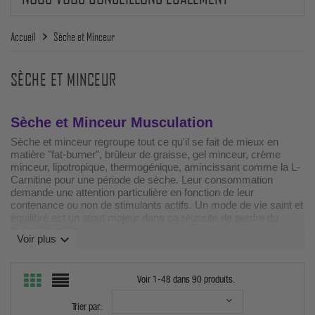
Accueil
Sèche et Minceur
SÈCHE ET MINCEUR
Sèche et Minceur Musculation
Sèche et minceur regroupe tout ce qu'il se fait de mieux en
matière "fat-burner", brûleur de graisse, gel minceur, crème
minceur, lipotropique, thermogénique, amincissant comme la L-
Carnitine pour une période de sèche. Leur consommation
demande une attention particulière en fonction de leur
contenance ou non de stimulants actifs. Un mode de vie saint et
équilibré est un atout majeur dans sa réussite de perdre du
mauvais poids.
expand_more
Voir plus
Sèche et Minceur pour être dure comme de
la pierre !
Voir 1-48 dans 90 produits.
En général les produits amincissants avec stimulants se
consommeront des le lever au matin et en mangeant 30 mn
Trier par: