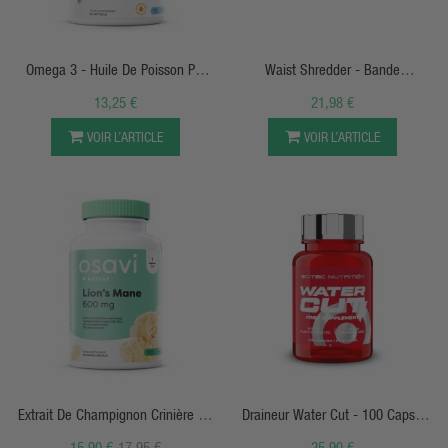
APERÇU RAPIDE
APERÇU RAPIDE
Omega 3 - Huile De Poisson Par
Waist Shredder - Bande
Distillation Moléculaire - 1000mg -
Amincissante Abdominale
13,25 €
21,98 €
Saveur Citron - Osavi
Néoprène Haute Qualité - Climaqx
VOIR L’ARTICLE
VOIR L’ARTICLE
APERÇU RAPIDE
APERÇU RAPIDE
Extrait De Champignon Crinière De
Draineur Water Cut - 100 Caps -
Lion "Lion's Mane" - 600mg -
Scitec Nutrition
15,90 €
17,95 €
25,90 €