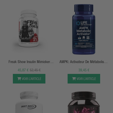
APERÇU RAPIDE
APERÇU RAPIDE
Freak Show Insulin Mimicker
AMPK: Activateur De Métabolisme
(180caps) 5% Nutrition
- Brûle-Graisse Abdominale - Life
45,87 €
52,45 €
39,45 €
Extension
VOIR L’ARTICLE
VOIR L’ARTICLE