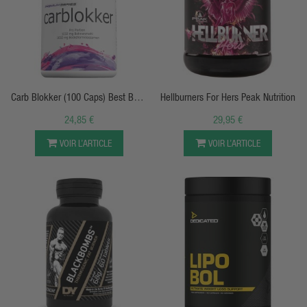
APERÇU RAPIDE
APERÇU RAPIDE
Carb Blokker (100 Caps) Best Body
Hellburners For Hers Peak Nutrition
Nutrition
24,85 €
29,95 €
VOIR L’ARTICLE
VOIR L’ARTICLE
APERÇU RAPIDE
APERÇU RAPIDE