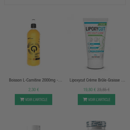
après et à nouveau 20 mn à 1h avant l'activité
sportive dépendant si c'est en comprimé, capsules , poudre ou
crème amincissantes. En jour de repos on garderait le même
schémas des prises du matin avec une autre consommation de
brûleur dans l'après-midi.
APERÇU RAPIDE
APERÇU RAPIDE
Boisson L-Carnitine 2000mg -
Lipoxycut Crème Brûle-Graisse &
700ml - QNT
Sculptante
2,30 €
19,80 €
23,85 €
VOIR L’ARTICLE
VOIR L’ARTICLE