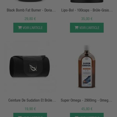
Black Bomb Fat Burner - Dorian
Lipo-Bol - 100caps - Brûle-Graisse
Yates
Dedicated Nutrition
29,80 €
35,00 €
VOIR L’ARTICLE
VOIR L’ARTICLE
APERÇU RAPIDE
APERÇU RAPIDE
Ceinture De Sudation Et Brûle
Super Omega - 2900mg - Omega 3
Graisse Abdominale
Poisson - Saveur Citron Naturel -
19,90 €
45,80 €
Osavi