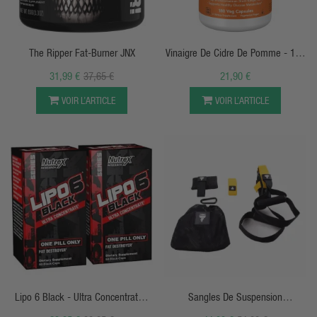
APERÇU RAPIDE
APERÇU RAPIDE
The Ripper Fat-Burner JNX
Vinaigre De Cidre De Pomme - 180
Capsules - Nowfoods
31,99 €
37,65 €
21,90 €
VOIR L’ARTICLE
VOIR L’ARTICLE
APERÇU RAPIDE
APERÇU RAPIDE
Lipo 6 Black - Ultra Concentrate -
Sangles De Suspension
60caps - Nutrex
Polyvalentes Complètes P3 031