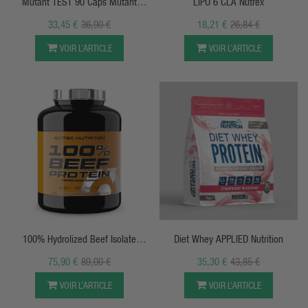
Mutant TEST 90 Caps Mutant
LIPO 6 CLA Nutrex
Nutrition
33,45 €
36,90 €
18,21 €
26,84 €
VOIR L’ARTICLE
VOIR L’ARTICLE
APERÇU RAPIDE
APERÇU RAPIDE
100% Hydrolized Beef Isolate
Diet Whey APPLIED Nutrition
Peptides Scitec
75,90 €
89,00 €
35,30 €
43,85 €
VOIR L’ARTICLE
VOIR L’ARTICLE