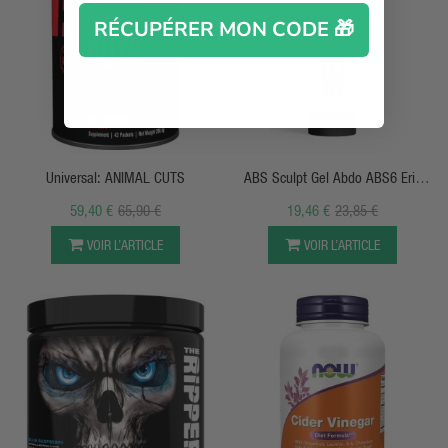
RÉCUPÉRER MON CODE 🎁
APERÇU RAPIDE
APERÇU RAPIDE
Universal: ANIMAL CUTS
ABS Sculpt Gel Abdo ABS6 Eric
Favre
59,40 €
65,90 €
19,46 €
23,85 €
VOIR L’ARTICLE
VOIR L’ARTICLE