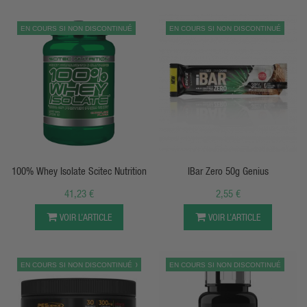
EN COURS SI NON DISCONTINUÉ
EN COURS SI NON DISCONTINUÉ
APERÇU RAPIDE
APERÇU RAPIDE
100% Whey Isolate Scitec Nutrition
IBar Zero 50g Genius
41,23 €
2,55 €
VOIR L’ARTICLE
VOIR L’ARTICLE
EN COURS SI NON DISCONTINUÉ
PROMO
EN COURS SI NON DISCONTINUÉ