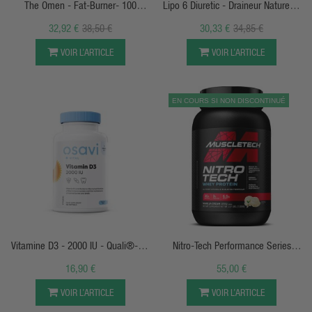
The Omen - Fat-Burner- 100
Lipo 6 Diuretic - Draineur Naturel &
Capsules - JNX
Définition Maximal - 80 Caps -
32,92 €
38,50 €
30,33 €
34,85 €
Nutrex
VOIR L’ARTICLE
VOIR L’ARTICLE
EN COURS SI NON DISCONTINUÉ
APERÇU RAPIDE
APERÇU RAPIDE
Vitamine D3 - 2000 IU - Quali®-D -
Nitro-Tech Performance Series
Osavi Nutrition
Muscletech
16,90 €
55,00 €
VOIR L’ARTICLE
VOIR L’ARTICLE