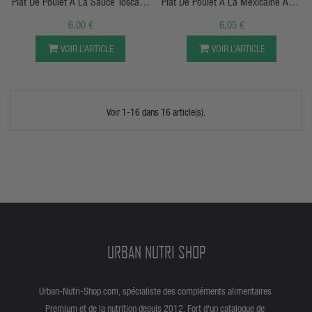
Plat De Poulet À La Sauce Toscane
Plat De Poulet À La Mexicaine Avec
Avec Pates - 420g - OstroVit®️
Du Riz - 420g - Ostrovit® Nutrition
6,00 €
6,05 €
VOIR L’ARTICLE
VOIR L’ARTICLE
Voir 1-16 dans 16 article(s).
URBAN NUTRI SHOP
Urban-Nutri-Shop.com, spécialiste des compléments alimentaires
Premium et de la nutrition depuis 2012. Fort d'un catalogue de