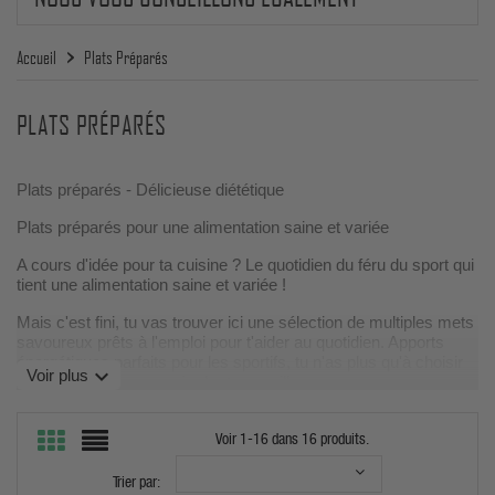
Accueil
Plats Préparés
PLATS PRÉPARÉS
Plats préparés - Délicieuse diététique
Plats préparés pour une alimentation saine et variée
A cours d'idée pour ta cuisine ? Le quotidien du féru du sport qui
tient une alimentation saine et variée !
Mais c'est fini, tu vas trouver ici une sélection de multiples mets
savoureux prêts à l'emploi pour t'aider au quotidien. Apports
énergétiques parfaits pour les sportifs, tu n'as plus qu'à choisir
expand_more
Voir plus
ce que tu aimes pour régaler tes papilles.
En plus de varier ton alimentation, ces repas préparés sont un
Voir 1-16 dans 16 produits.
réel gain de temps pour toi qui tiens un emploi du temps aussi
massif qu'Arnold ! Fini les heures passées en cuisine pour des
plats redondants et sans goût, découvre vite notre choix de
Trier par: