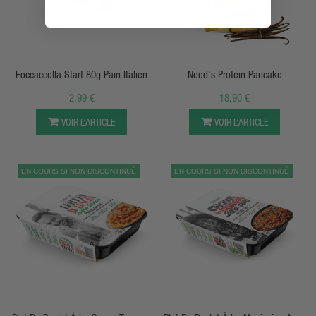
APERÇU RAPIDE
APERÇU RAPIDE
Foccaccella Start 80g Pain Italien
Need's Protein Pancake
2,99 €
18,90 €
VOIR L’ARTICLE
VOIR L’ARTICLE
EN COURS SI NON DISCONTINUÉ
EN COURS SI NON DISCONTINUÉ
APERÇU RAPIDE
APERÇU RAPIDE