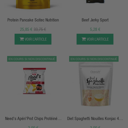
APERÇU RAPIDE
APERÇU RAPIDE
Protein Pancake Scitec Nutrition
Beef Jerky Sport
25,85 €
33,75 €
5,28 €
VOIR L’ARTICLE
VOIR L’ARTICLE
EN COURS SI NON DISCONTINUÉ
EN COURS SI NON DISCONTINUÉ
APERÇU RAPIDE
APERÇU RAPIDE
Need's Apéri'Prot Chips Protéinées
Diet Spaghetti Nouilles Konjac 400
Smart Food
G - OstroVit
3,00 €
3,00 €