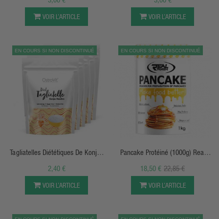
VOIR L’ARTICLE
VOIR L’ARTICLE
EN COURS SI NON DISCONTINUÉ
EN COURS SI NON DISCONTINUÉ
APERÇU RAPIDE
APERÇU RAPIDE
Tagliatelles Diététiques De Konjac
Pancake Protéiné (1000g) Real
400 G - OstroVit
Pharm
2,40 €
18,50 €
22,85 €
VOIR L’ARTICLE
VOIR L’ARTICLE