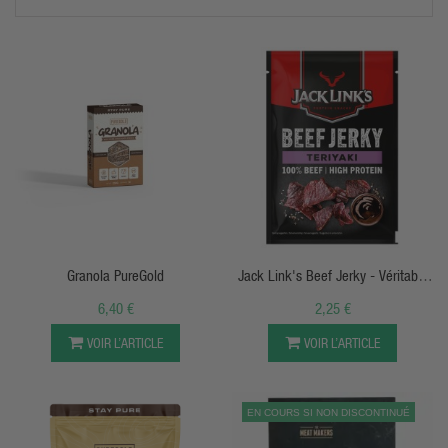
repas équilibré et goûteux ! Nous avons nous-mêmes testé nos
produits, on ne s'en lasse pas.
APERÇU RAPIDE
APERÇU RAPIDE
Granola PureGold
Jack Link's Beef Jerky - Véritable
Boeuf Séché
6,40 €
2,25 €
VOIR L’ARTICLE
VOIR L’ARTICLE
EN COURS SI NON DISCONTINUÉ