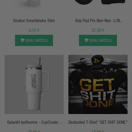
APERÇU RAPIDE
APERÇU RAPIDE
Shaker Smartshake Slim
Grip Pad Pro Noir-Noir -L/XL
9,55 €
22,50 €
VOIR L’ARTICLE
VOIR L’ARTICLE
APERÇU RAPIDE
APERÇU RAPIDE
Gobelet Isotherme - CupCooler -
Dedicated T-Shirt "GET SHIT DONE"
Applied
20,00 €
18,99 €