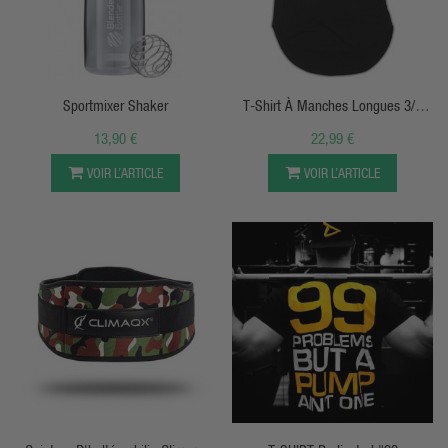
APERÇU RAPIDE
APERÇU RAPIDE
Sportmixer Shaker
T-Shirt À Manches Longues 3/4
Raglan - Logo Dedicated
13,90 €
22,99 €
VOIR L’ARTICLE
VOIR L’ARTICLE
APERÇU RAPIDE
APERÇU RAPIDE