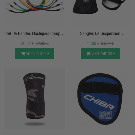
APERÇU RAPIDE
APERÇU RAPIDE
Set De Bandes Élastiques Complet
Sangles De Suspension
Avec Poignées
Polyvalentes Complètes P3 031
26,82 €
32,98 €
44,99 €
54,00 €
TREC
VOIR L’ARTICLE
VOIR L’ARTICLE
APERÇU RAPIDE
APERÇU RAPIDE