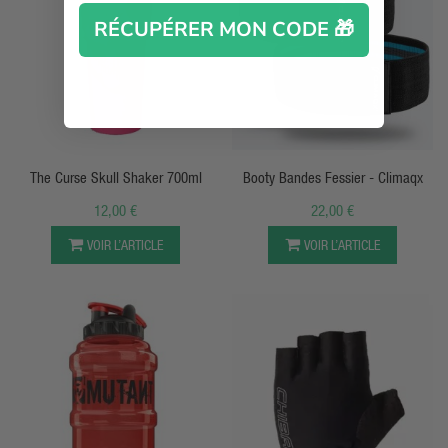
RÉCUPÉRER MON CODE 🎁
APERÇU RAPIDE
APERÇU RAPIDE
The Curse Skull Shaker 700ml
Booty Bandes Fessier - Climaqx
12,00 €
22,00 €
VOIR L’ARTICLE
VOIR L’ARTICLE