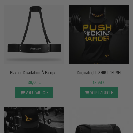
APERÇU RAPIDE
APERÇU RAPIDE
Blaster D'isolation À Biceps -
Dedicated T-SHIRT "PUSH
Climaqx
HARDER"
39,00 €
18,99 €
VOIR L’ARTICLE
VOIR L’ARTICLE