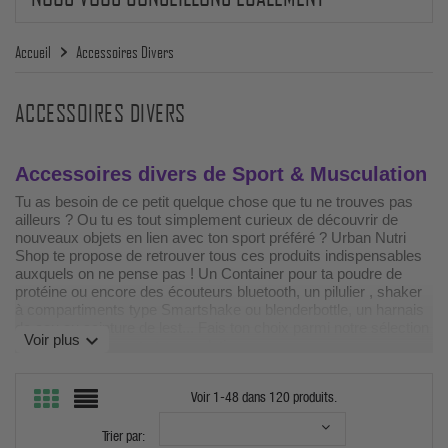
Accueil
Accessoires Divers
ACCESSOIRES DIVERS
Accessoires divers de Sport & Musculation
Tu as besoin de ce petit quelque chose que tu ne trouves pas
ailleurs ? Ou tu es tout simplement curieux de découvrir de
nouveaux objets en lien avec ton sport préféré ? Urban Nutri
Shop te propose de retrouver tous ces produits indispensables
auxquels on ne pense pas ! Un Container pour ta poudre de
protéine ou encore des écouteurs bluetooth, un pilulier , shaker
à compartiments type Smartshake ou blenderbottle, un harnais
de cou ou ceinture de lest... Fais ton choix parmi notre sélection
expand_more
Voir plus
d’accessoires sport et musculation.
Équipements et vêtements pour être au top
Voir 1-48 dans 120 produits.
durant l'entraînement !
Le catalogue en ligne Urban-Nutri-Shop se remplit
Trier par: