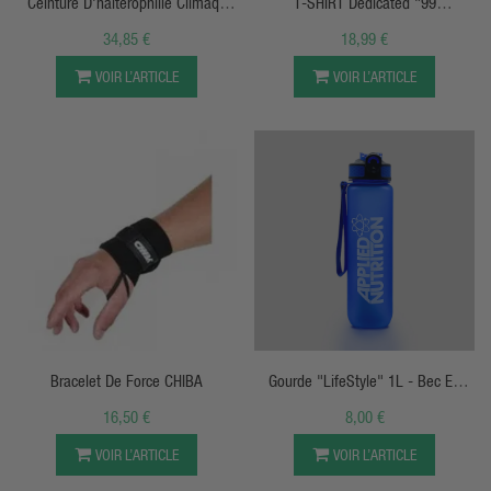
Ceinture D'haltérophilie Climaqx
T-SHIRT Dedicated "99
GAMECHANGER [Édition 2023]
PROBLEMS"
34,85 €
18,99 €
VOIR L’ARTICLE
VOIR L’ARTICLE
APERÇU RAPIDE
APERÇU RAPIDE
Bracelet De Force CHIBA
Gourde "LifeStyle" 1L - Bec En
Silicone - Applied Nutrition
16,50 €
8,00 €
VOIR L’ARTICLE
VOIR L’ARTICLE