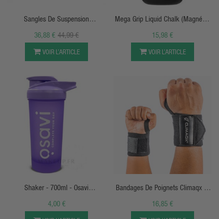
Sangles De Suspension
Mega Grip Liquid Chalk (Magnésie
Polyvalentes P2 021 TREC
Liquide) - 250ML - AK47 LABS
36,88 €
44,99 €
15,98 €
VOIR L’ARTICLE
VOIR L’ARTICLE
APERÇU RAPIDE
APERÇU RAPIDE
Shaker - 700ml - Osavi
Bandages De Poignets Climaqx (1
NutritionOSAVI
Paire)
4,00 €
16,85 €