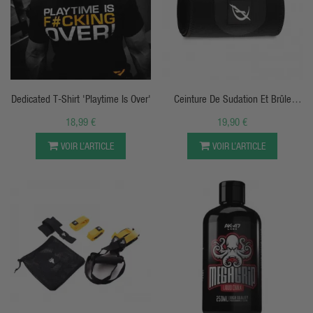
APERÇU RAPIDE
APERÇU RAPIDE
Dedicated T-Shirt 'Playtime Is Over'
Ceinture De Sudation Et Brûle
Graisse Abdominale
18,99 €
19,90 €
VOIR L’ARTICLE
VOIR L’ARTICLE
APERÇU RAPIDE
APERÇU RAPIDE