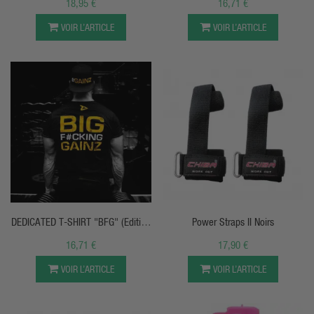
18,95 €
16,71 €
VOIR L’ARTICLE
VOIR L’ARTICLE
APERÇU RAPIDE
APERÇU RAPIDE
DEDICATED T-SHIRT "BFG" (Edition
Power Straps II Noirs
Limité)
16,71 €
17,90 €
VOIR L’ARTICLE
VOIR L’ARTICLE