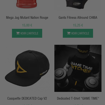
APERÇU RAPIDE
APERÇU RAPIDE
Mega Jug Mutant Nation Rouge
Gants Fitness Allround CHIBA
15,00 €
15,25 €
VOIR L’ARTICLE
VOIR L’ARTICLE
APERÇU RAPIDE
APERÇU RAPIDE
Casquette DEDICATED Cap V2
Dedicated T-Shirt "GAME TIME"