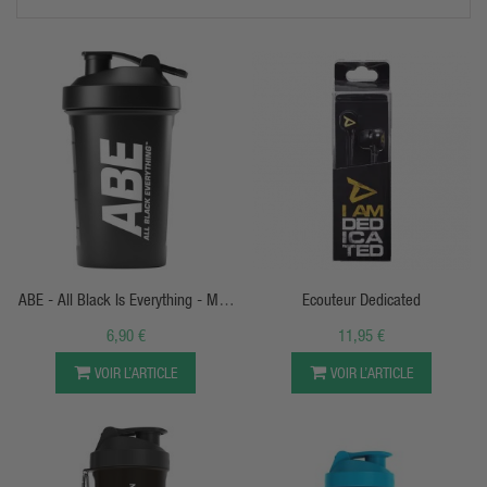
constamment en nouveau vêtements pour les femmes et les
hommes recherchant des vêtements confortable pour la
pratique du sport et du fitness. On prête attention à te proposer
que des vêtements de qualité qui durent dans le temps et qui
valent leur prix. Les vêtements de sportifs doivent être plus
résistant que la normal et c'est bien ce que nous pensons .
APERÇU RAPIDE
APERÇU RAPIDE
ABE - All Black Is Everything - Mini
Ecouteur Dedicated
Shaker 400ml Applied Nutrition
6,90 €
11,95 €
VOIR L’ARTICLE
VOIR L’ARTICLE