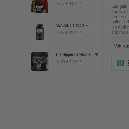
38,17 €
44,90 €
Les gels 
zones cib
ventes so
galbe, l'
ANABOL Hardcore -...
les abdom
soigneuse
36,54 €
42,99 €
Gel Mi
Voir plu
Nous te r
The Ripper Fat-Burner JNX
l’épiderm
épidermes
31,99 €
37,65 €