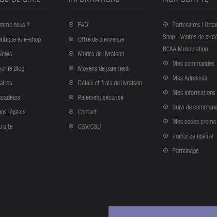
omme nous ?
FAQ
Partenaires | Urba
Shop - Ventes de prot
outique et e-shop
Offre de bienvenue
BCAA Musculation
News
Modes de livraison
Mes commandes
vor le Blog
Moyens de paiement
Mes Adresses
aires
Délais et frais de livraison
Mes informations
sadeurs
Paiement sécurisé
Suivi de comman
ns légales
Contact
Mes codes promo
u site
CGV/CGU
Points de fidélité
Parrainage