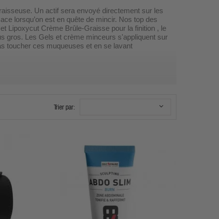
graisseuse. Un actif sera envoyé directement sur les
icace lorsqu’on est en quête de mincir. Nos top des
 et Lipoxycut Crème Brûle-Graisse pour la finition , le
 plus gros. Les Gels et crème minceurs s'appliquent sur
pas toucher ces muqueuses et en se lavant
la douche avec que les actifs pénètrent mieux
 ingrédients actifs ont besoin de traverser les
Trier par: