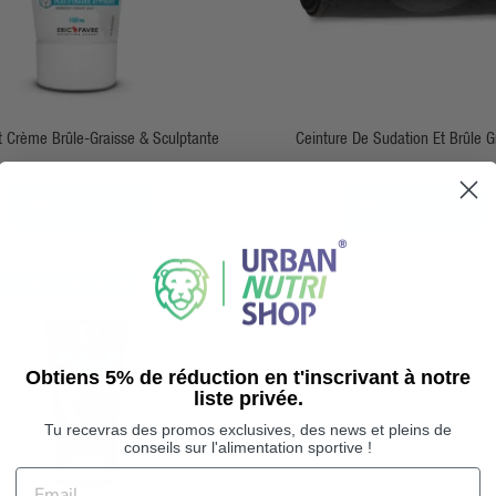
APERÇU RAPIDE
APERÇU RAPIDE
t Crème Brûle-Graisse & Sculptante
Ceinture De Sudation Et Brûle G
Abdominale
19,80 €
23,85 €
19,90 €
VOIR L’ARTICLE
VOIR L’ARTICLE
S SI NON DISCONTINUÉ
Obtiens 5% de réduction en t'inscrivant à notre
liste privée.
Tu recevras des promos exclusives, des news et pleins de
conseils sur l'alimentation sportive !