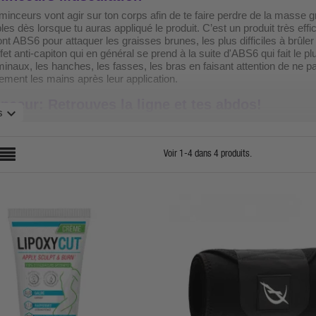
minceurs vont agir sur ton corps afin de te faire perdre de la masse 
les dès lorsque tu auras appliqué le produit. C’est un produit très eff
nt ABS6 pour attaquer les graisses brunes, les plus difficiles à brûler
effet anti-capiton qui en général se prend à la suite d'ABS6 qui fait le
inaux, les hanches, les fasses, les bras en faisant attention de ne 
ment les mains après leur application.
nceur: Retrouves la ligne et tes abdos!
expand_more
s
ecommandons de l’utiliser avant ta séance de sport ou en sortant de 
e. 2vite juste avant le sport , la transpiration n'aidera pas du tout. Les
; sans cela ils seront rejetés.
Voir 1-4 dans 4 produits.