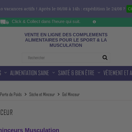
 vacances actifs ! Après le 06/08 à 14h : expédition le 24/08 ?
C
Click & Collect dans l'heure qui suit.
Sur les horaires d'ou
ad
VENTE EN LIGNE DES COMPLEMENTS
ALIMENTAIRES POUR LE SPORT & LA
MUSCULATION
S
ALIMENTATION SAINE
SANTÉ & BIEN ÊTRE
VÊTEMENT ET 
Perte de Poids
Sèche et Minceur
Gel Minceur
NCEUR
minceurs Musculation