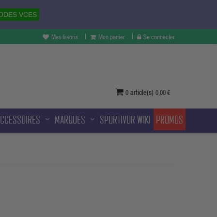
ODES VCES
Mes favoris
Mon panier
Se connecter
vertures à Melun et sans frais
ditionnelle.
article(s)
0
0,00 €
ACCESSOIRES
MARQUES
SPORTIVOR WIKI
PROMOS