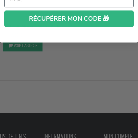
APERÇU RAPIDE
RÉCUPÉRER MON CODE 🎁
LPT CREME Minceur 200 ML Addict
Sports
18,35 €
23,85 €
VOIR L’ARTICLE
OS DE U.N.S
INFORMATIONS
MON COMPTE