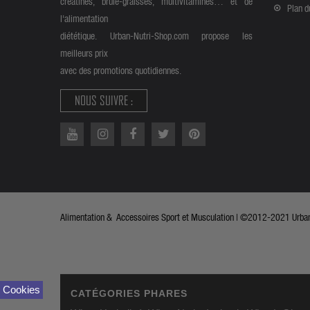
créatines, brûle-graisses, multivitamines… et de
Plan d
l'alimentation
diététique. Urban-Nutri-Shop.com propose les
meilleurs prix
avec des promotions quotidiennes.
NOUS SUIVRE :
Alimentation & Accessoires Sport et Musculation | ©2012-2021 Urban 
Cookies
CATÉGORIES PHARES