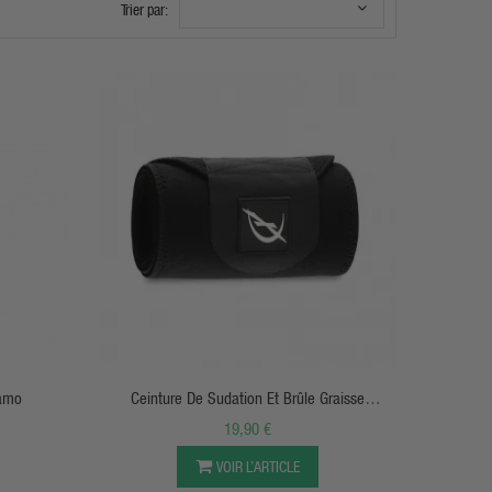
Trier par:
APERÇU RAPIDE
Camo
Ceinture De Sudation Et Brûle Graisse
Abdominale
19,90 €
VOIR L’ARTICLE