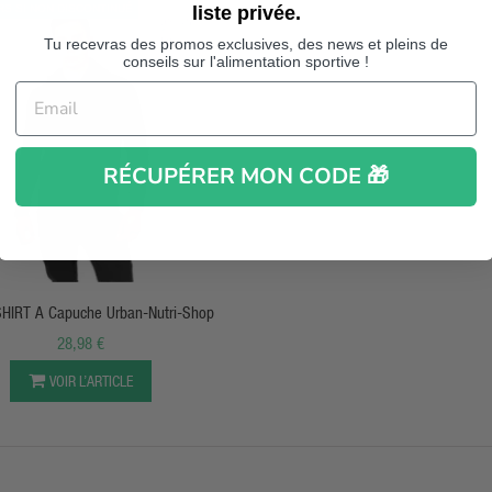
liste privée.
S SI NON DISCONTINUÉ
Tu recevras des promos exclusives, des news et pleins de
conseils sur l'alimentation sportive !
RÉCUPÉRER MON CODE 🎁
APERÇU RAPIDE
IRT A Capuche Urban-Nutri-Shop
28,98 €
VOIR L’ARTICLE