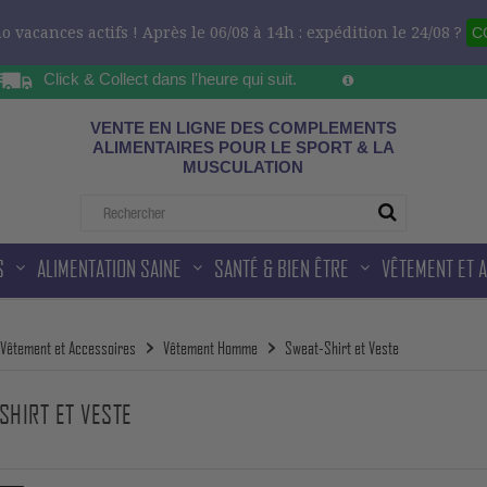
 vacances actifs ! Après le 06/08 à 14h : expédition le 24/08 ?
C
Click & Collect dans l'heure qui suit.
Sur les horaires d'ou
ad
VENTE EN LIGNE DES COMPLEMENTS
ALIMENTAIRES POUR LE SPORT & LA
MUSCULATION
S
ALIMENTATION SAINE
SANTÉ & BIEN ÊTRE
VÊTEMENT ET 
Vêtement et Accessoires
Vêtement Homme
Sweat-Shirt et Veste
SHIRT ET VESTE