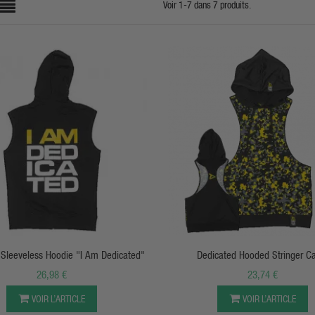
Voir 1-7 dans 7 produits.
APERÇU RAPIDE
APERÇU RAPIDE
 Sleeveless Hoodie "I Am Dedicated"
Dedicated Hooded Stringer 
26,98 €
23,74 €
VOIR L’ARTICLE
VOIR L’ARTICLE