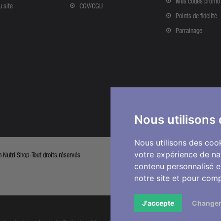
Mes codes promo
u site
CGV/CGU
Points de fidélité
Parrainage
Nous utilisons
Nous utilisons des cook
votre expérience de na
Nutri Shop-Tout droits réservés
contenu personnalisé et
notre site et pour com
J'accepte
Changer