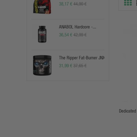
38,17 €
44,90 €
ANABOL Hardcore -...
36,54 €
42,99 €
The Ripper Fat-Burner JNX
31,99 €
37,65 €
Dedicated