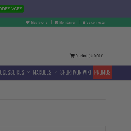
ODES VCES
Mes favoris
Mon panier
Se connecter
vertures à Melun et sans frais
ditionnelle.
article(s)
0
0,00 €
ACCESSOIRES
MARQUES
SPORTIVOR WIKI
PROMOS