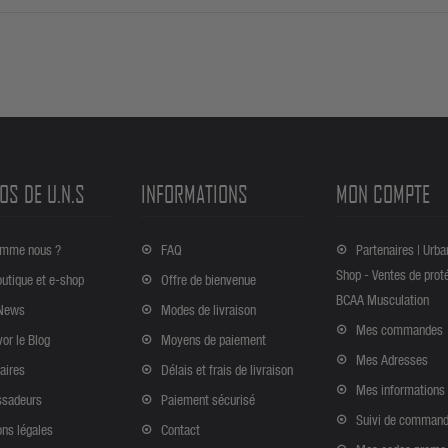
OS DE U.N.S
INFORMATIONS
MON COMPTE
omme nous ?
FAQ
Partenaires | Urba
Shop - Ventes de prot
outique et e-shop
Offre de bienvenue
BCAA Musculation
News
Modes de livraison
Mes commandes
vor le Blog
Moyens de paiement
Mes Adresses
aires
Délais et frais de livraison
Mes informations
sadeurs
Paiement sécurisé
Suivi de comman
ns légales
Contact