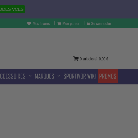
ODES VCES
Mes favoris
Mon panier
Se connecter
vertures à Melun et sans frais
ditionnelle.
article(s)
0
0,00 €
ACCESSOIRES
MARQUES
SPORTIVOR WIKI
PROMOS