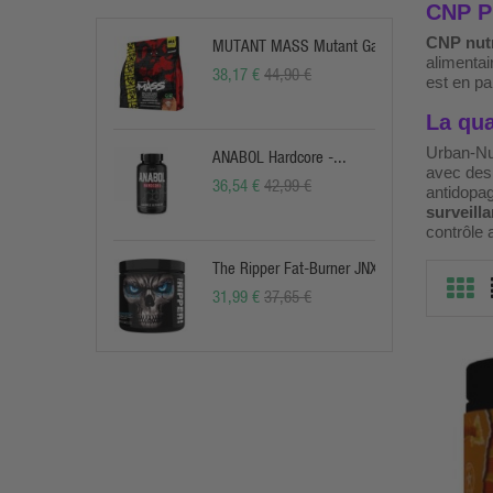
CNP Pr
CNP nutr
MUTANT MASS Mutant Gainer
alimentai
38,17 €
44,90 €
est en pa
La qua
Urban-Nut
ANABOL Hardcore -...
avec des
36,54 €
42,99 €
antidopa
surveill
contrôle 
The Ripper Fat-Burner JNX
31,99 €
37,65 €