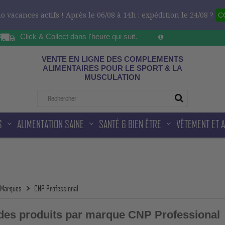
 vacances actifs ! Après le 06/08 à 14h : expédition le 24/08 ?
C
Click & Collect dans l'heure qui suit.
Sur les horaires d'ou
ad
VENTE EN LIGNE DES COMPLEMENTS
ALIMENTAIRES POUR LE SPORT & LA
MUSCULATION
S
ALIMENTATION SAINE
SANTÉ & BIEN ÊTRE
VÊTEMENT ET 
Marques
CNP Professional
 des produits par marque CNP Professional