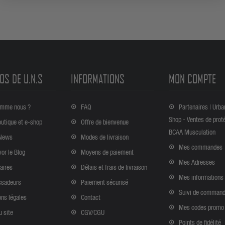
OS DE U.N.S
INFORMATIONS
MON COMPTE
omme nous ?
FAQ
Partenaires | Urba
Shop - Ventes de prot
outique et e-shop
Offre de bienvenue
BCAA Musculation
News
Modes de livraison
Mes commandes
vor le Blog
Moyens de paiement
Mes Adresses
aires
Délais et frais de livraison
Mes informations
sadeurs
Paiement sécurisé
Suivi de comman
ns légales
Contact
Mes codes promo
u site
CGV/CGU
Points de fidélité