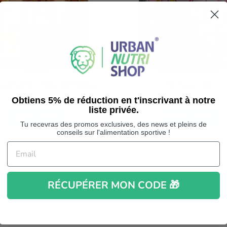
APERÇU RAPIDE
APERÇU RAPIDE
out Full Tilt - 570g - CNP Nutrition
Full Pump - CNP
35,38 €
42,90 €
39,90 €
Obtiens 5% de réduction en t'inscrivant à notre
liste privée.
VOIR L’ARTICLE
VOIR L’ARTICLE
Tu recevras des promos exclusives, des news et pleins de
conseils sur l'alimentation sportive !
RÉCUPÉRER MON CODE 🎁