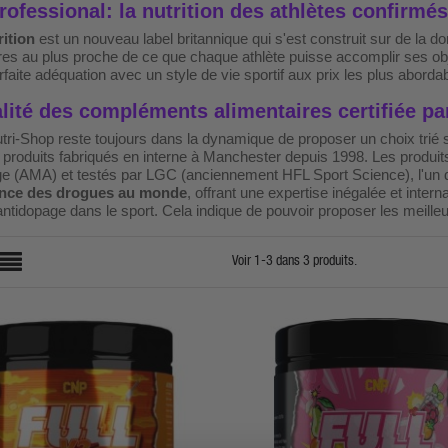
ofessional: la nutrition des athlètes confirmés
ition
est un nouveau label britannique qui s'est construit sur de la
res au plus proche de ce que chaque athlète puisse accomplir ses obje
rfaite adéquation avec un style de vie sportif aux prix les plus abord
lité des compléments alimentaires certifiée pa
ri-Shop reste toujours dans la dynamique de proposer un choix trié sur
 produits fabriqués en interne à Manchester depuis 1998. Les produ
ge (AMA) et testés par LGC (anciennement HFL Sport Science), l'un
ance des drogues au monde
, offrant une expertise inégalée et inte
antidopage dans le sport. Cela indique de pouvoir proposer les meill
Voir 1-3 dans 3 produits.