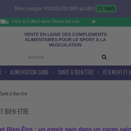
Mon compte !!CODES PROMO actifs!!
J'Y VAIS
Click & Collect dans l'heure qui suit.
Sur les horaires d'ou
ad
VENTE EN LIGNE DES COMPLEMENTS
ALIMENTAIRES POUR LE SPORT & LA
MUSCULATION
S
ALIMENTATION SAINE
SANTÉ & BIEN ÊTRE
VÊTEMENT ET 
Santé et Bien-Etre
ET BIEN-ETRE
et Bien-Être : un esprit sain dans un corps sain