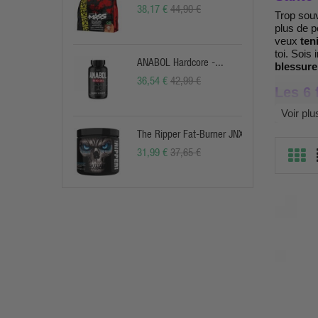
38,17 €
44,90 €
Trop sou
plus de p
veux
ten
toi. Sois
ANABOL Hardcore -...
blessure
36,54 €
42,99 €
Les 6 
Notre cat
Voir plu
sportif c
The Ripper Fat-Burner JNX
Vitamine
31,99 €
37,65 €
apports n
Acides G
régulatio
Alimenta
sans frus
Soins du
Amincis
Stimula
Pourq
Préventi
préventio