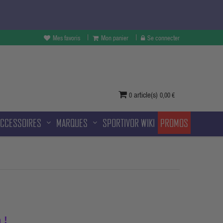
Mes favoris
Mon panier
Se connecter
vertures à Melun et sans frais
ditionnelle.
article(s)
0
0,00 €
ACCESSOIRES
MARQUES
SPORTIVOR WIKI
PROMOS
 !