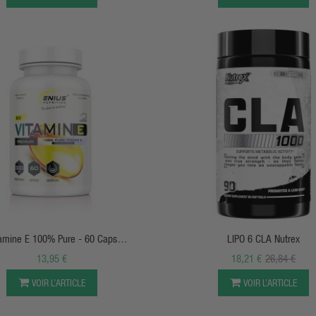
APERÇU RAPIDE
APERÇU RAPIDE
tamine E 100% Pure - 60 Caps
LIPO 6 CLA Nutrex
ides/60doses - Genius Nutrition
13,95 €
18,21 €
26,84 €
VOIR L’ARTICLE
VOIR L’ARTICLE