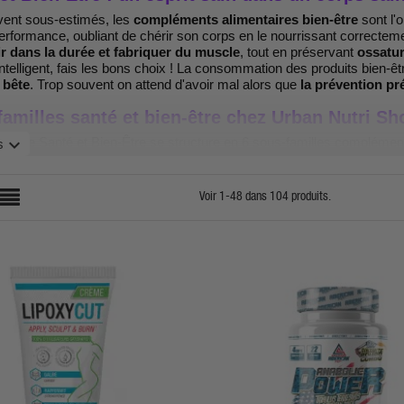
vent sous-estimés, les
compléments alimentaires bien-être
sont l'
erformance, oubliant de chérir son corps en le nourrissant correctem
ir dans la durée et fabriquer du muscle
, tout en préservant
ossatur
 intelligent, fais les bons choix ! La consommation des produits bien-ê
 bête
. Trop souvent on attend d'avoir mal alors que
la prévention pr
familles santé et bien-être chez Urban Nutri Sh
égorie Santé et Bien-Être se structure en 6 sous-familles complément
expand_more
s
omme du sédentaire :
s et Minéraux
: multivitamines, vitamines isolées (B, C, D, E), miné
Voir 1-48 dans 104 produits.
utritionnels insuffisants de l'alimentation moderne.
ras Essentiels
: Oméga 3 EPA/DHA, Oméga 6, Oméga 9 pour la santé 
n hormonale.
tion Diététique
: aliments sains, snacks équilibrés, alternatives nutr
tration.
 corps
: crèmes, soins externes, accessoires bien-être pour prendre 
sants
: compléments alimentaires et poudres dédiés à l'amincissemen
nts pour Hommes et Femmes
: compléments naturels pour soutenir la
uoi consommer des compléments santé et bien
on des blessures
: soutien des articulations, tendons et ligaments 
n est toujours moins coûteuse que la guérison.