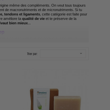
origine même des compléments. On veut tous toujours
ent de macronutriments et de micronutriments. Si tu
e, tendons et ligaments
, cette catégorie est faite pour
tre améliore ta
qualité de vie
et te préserve de la
évaut bien mieux
...
op
aires pour couvrir tous les angles du bien-être du
raux clés (magnésium, zinc, fer) pour combler les
Trier par:
cardiovasculaire, cérébrale, anti-inflammatoire et la
itionnelles pour maîtriser son alimentation au quotidien
soin de sa peau et de son corps de l'extérieur.
t et au contrôle du poids de corps.
 libido et le bien-être intime, sans tabou ni complexe.
-être ?
via collagène, oméga 3, vitamine D, glucosamine. La