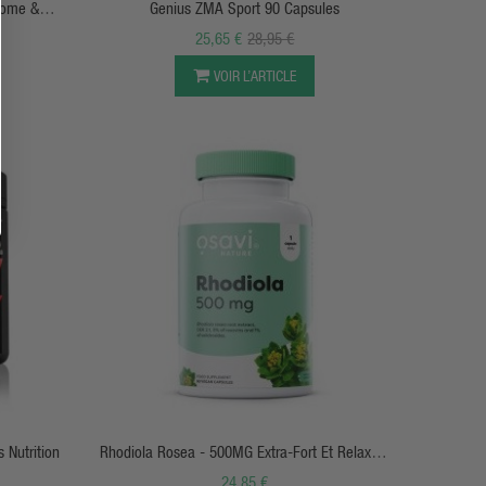
izome &
Genius ZMA Sport 90 Capsules
Nutrition
25,65 €
28,95 €
VOIR L’ARTICLE
APERÇU RAPIDE
45 Services Genius Nutrition
Rhodiola Rosea - 500MG Extra-Fort Et Relaxant
- Osavi
24,85 €