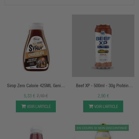
APERÇU RAPIDE
APERÇU RAPIDE
Sirop Zero Calorie 425ML Genius
Beef XP - 500ml - 30g Protéine
Nutrition
Clear - Applied Nutrition
5,33 €
7,10 €
2,90 €
VOIR L’ARTICLE
VOIR L’ARTICLE
EN COURS SI NON DISCONTINUÉ