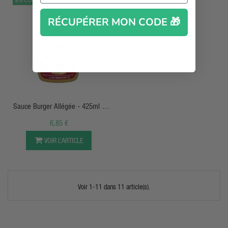
EN COURS SI NON DISCONTINUÉ
RÉCUPÉRER MON CODE 🎁
APERÇU RAPIDE
Sauce Burger Allégée - 425ml -
Frankys Bakery
6,85 €
VOIR L’ARTICLE
Voir 1-11 dans 11 article(s).