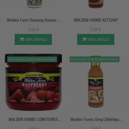
APERÇU RAPIDE
APERÇU RAPIDE
Walden Farm Dressing Sauces À
WALDEN FARMS KETCHUP
Salades
4,55 €
5,00 €
VOIR L’ARTICLE
VOIR L’ARTICLE
EN COURS SI NON DISCONTINUÉ
EN COURS SI NON DISCONTINUÉ
APERÇU RAPIDE
APERÇU RAPIDE
WALDEN FARMS CONFITURES
Walden Farms Sirop Diététique
Sans Sucre
350ml
4,55 €
5,00 €