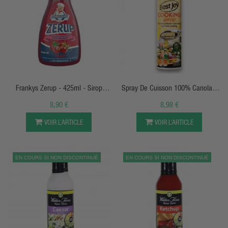
APERÇU RAPIDE
APERÇU RAPIDE
Frankys Zerup - 425ml - Sirop
Spray De Cuisson 100% Canola -
Sans Sucre
Best Joy
8,90 €
8,98 €
VOIR L’ARTICLE
VOIR L’ARTICLE
EN COURS SI NON DISCONTINUÉ
EN COURS SI NON DISCONTINUÉ