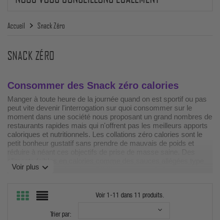
Accueil
Snack Zéro
SNACK ZÉRO
Consommer des Snack zéro calories
Manger à toute heure de la journée quand on est sportif ou pas
peut vite devenir l'interrogation sur quoi consommer sur le
moment dans une société nous proposant un grand nombres de
restaurants rapides mais qui n'offrent pas les meilleurs apports
caloriques et nutritionnels. Les collations zéro calories sont le
petit bonheur gustatif sans prendre de mauvais de poids et
réduire à néant ces objectifs de prise de masse saine. Des
aliments faibles en calories comme des sauces allégées type
expand_more
Voir plus
Walden Farm ou des sirop diététiques sans calorie comme
Genius Nutrition permettent d'assaisonner ces plats et donner
du goûts à ces pancakes ... Notre boutique de complément
Voir 1-11 dans 11 produits.
alimentaire propose aussi de l'alimentation diététique, des pâtes
à tartiner protéinées et des supers aliments biologiques.
Trier par: