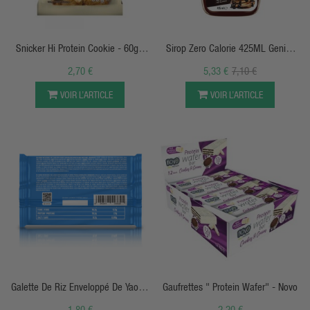
APERÇU RAPIDE
APERÇU RAPIDE
Snicker Hi Protein Cookie - 60g -
Sirop Zero Calorie 425ML Genius
Mars Protein
Nutrition
2,70 €
5,33 €
7,10 €
VOIR L’ARTICLE
VOIR L’ARTICLE
APERÇU RAPIDE
APERÇU RAPIDE
Galette De Riz Enveloppé De Yaourt
Gaufrettes " Protein Wafer" - Novo
- 40g - Genius Nutrition
1,80 €
2,20 €