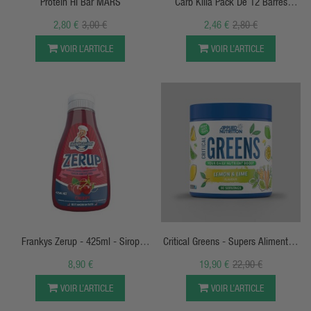
Protein HI Bar MARS
Carb Killa Pack De 12 Barres
Protéinés
2,80 €
3,00 €
2,46 €
2,80 €
VOIR L’ARTICLE
VOIR L’ARTICLE
APERÇU RAPIDE
APERÇU RAPIDE
Frankys Zerup - 425ml - Sirop
Critical Greens - Supers Aliments -
Sans Sucre
Applied Nutrition
8,90 €
19,90 €
22,90 €
VOIR L’ARTICLE
VOIR L’ARTICLE