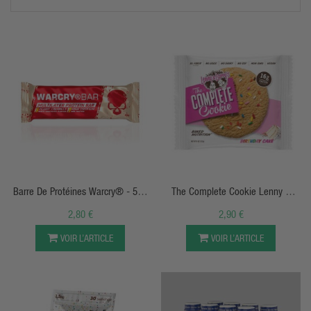
APERÇU RAPIDE
APERÇU RAPIDE
Barre De Protéines Warcry® - 55g
The Complete Cookie Lenny &
-
Larry's
2,80 €
2,90 €
VOIR L’ARTICLE
VOIR L’ARTICLE