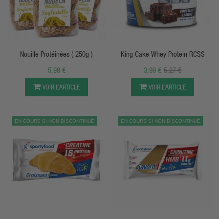
APERÇU RAPIDE
APERÇU RAPIDE
Nouille Protéinées ( 250g )
King Cake Whey Protein RCSS
EXCLUSIVITÉ
WEB !
5,99 €
3,99 €
5,27 €
VOIR L’ARTICLE
VOIR L’ARTICLE
EN COURS SI NON DISCONTINUÉ
EN COURS SI NON DISCONTINUÉ
APERÇU RAPIDE
APERÇU RAPIDE