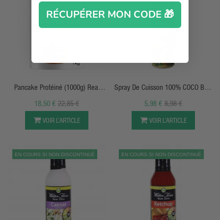
RÉCUPÉRER MON CODE 🎁
APERÇU RAPIDE
APERÇU RAPIDE
Pancake Protéiné (1000g) Real
Spray De Cuisson 100% COCO Best
Pharm
Joy
18,50 €
22,85 €
5,98 €
8,98 €
VOIR L’ARTICLE
VOIR L’ARTICLE
EN COURS SI NON DISCONTINUÉ
EN COURS SI NON DISCONTINUÉ