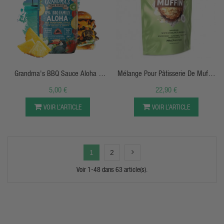
APERÇU RAPIDE
APERÇU RAPIDE
Grandma's BBQ Sauce Aloha -
Mélange Pour Pâtisserie De Muffin
Hawaiin - 290g - Max Protein
Protéiné -750g - BiotechUSA
5,00 €
22,90 €
VOIR L’ARTICLE
VOIR L’ARTICLE
1
2
Voir 1-48 dans 63 article(s).