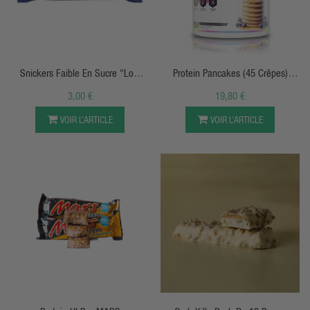
APERÇU RAPIDE
APERÇU RAPIDE
Snickers Faible En Sucre "Low
Protein Pancakes (45 Crêpes)
Sugar" HI Protein Bar
Genius Nutrition
3,00 €
19,80 €
VOIR L’ARTICLE
VOIR L’ARTICLE
APERÇU RAPIDE
APERÇU RAPIDE