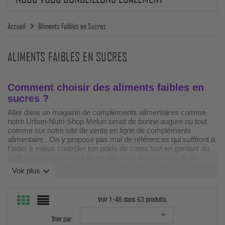
Accueil
Aliments Faibles en Sucres
ALIMENTS FAIBLES EN SUCRES
Comment choisir des aliments faibles en
sucres ?
Aller dans un magasin de compléments alimentaires comme
notre Urban-Nutri-Shop Melun serait de bonne augure ou tout
comme sur notre site de vente en ligne de compléments
alimentaire . On y propose pas mal de références qui suffiront à
t'aider à mieux contrôler ton poids de corps tout en gardant du
goût car c'est important de ne pas avoir l'impression de se
priver constamment. Tout compte lorsque l'on veut se garder en
expand_more
Voir plus
déficit calorique et brûler du gras. Sit u es dans cette optique
quelques confitures allégées , sirop sans calorie,
sauces allégées pour salades ou encore des glaces protéinées
Voir 1-48 dans 63 produits.
allégées en sucre pourraient bien de faire plaisir plus que tu ne
le penses.
Trier par: