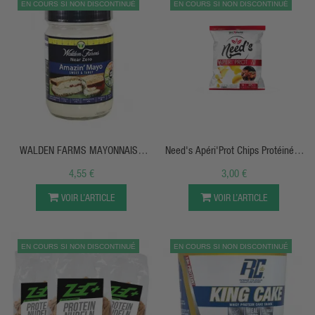
EN COURS SI NON DISCONTINUÉ
EN COURS SI NON DISCONTINUÉ
APERÇU RAPIDE
APERÇU RAPIDE
WALDEN FARMS MAYONNAISE
Need's Apéri'Prot Chips Protéinées
Dietetique 340g
Smart Food
4,55 €
3,00 €
VOIR L’ARTICLE
VOIR L’ARTICLE
EN COURS SI NON DISCONTINUÉ
EN COURS SI NON DISCONTINUÉ