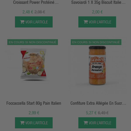
Croissant Power Protéiné
Savoiardi 1 X 35g Biscuit Italien
SportyFood
Protéiné Sportyfood
2,48 €
2,98 €
2,00 €
VOIR L’ARTICLE
VOIR L’ARTICLE
EN COURS SI NON DISCONTINUÉ
EN COURS SI NON DISCONTINUÉ
APERÇU RAPIDE
APERÇU RAPIDE
Foccaccella Start 80g Pain Italien
Confiture Extra Allégée En Sucre
(260g) - Skinny Food
2,99 €
5,27 €
6,49 €
VOIR L’ARTICLE
VOIR L’ARTICLE