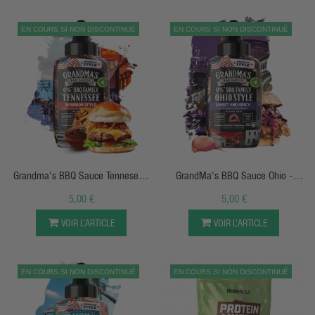
EN COURS SI NON DISCONTINUÉ
EN COURS SI NON DISCONTINUÉ
APERÇU RAPIDE
APERÇU RAPIDE
Grandma's BBQ Sauce Tennesee -
GrandMa's BBQ Sauce Ohio -
Bourbon Style - 290g - Max Protein
Sweet And Spicy - 290g - Max
5,00 €
5,00 €
Protein
VOIR L’ARTICLE
VOIR L’ARTICLE
EN COURS SI NON DISCONTINUÉ
EN COURS SI NON DISCONTINUÉ