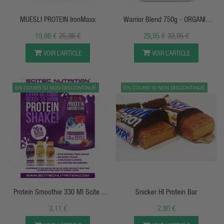
MUESLI PROTEIN IronMaxx
Warrior Blend 750g - ORGANIC
PROTEIN - SunWarrior
19,98 €
25,98 €
29,95 €
32,95 €
VOIR L’ARTICLE
VOIR L’ARTICLE
EN COURS SI NON DISCONTINUÉ
EN COURS SI NON DISCONTINUÉ
APERÇU RAPIDE
APERÇU RAPIDE
Protein Smoothie 330 Ml Scitec
Snicker HI Protein Bar
Nutrition
3,11 €
2,80 €