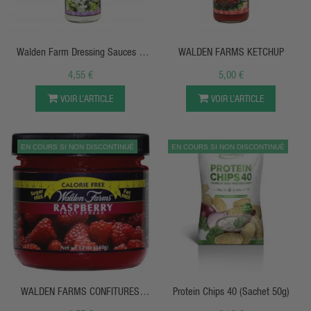
APERÇU RAPIDE
APERÇU RAPIDE
Walden Farm Dressing Sauces À
WALDEN FARMS KETCHUP
Salades
4,55 €
5,00 €
VOIR L’ARTICLE
VOIR L’ARTICLE
EN COURS SI NON DISCONTINUÉ
EN COURS SI NON DISCONTINUÉ
APERÇU RAPIDE
APERÇU RAPIDE
WALDEN FARMS CONFITURES
Protein Chips 40 (sachet 50g)
Sans Sucre