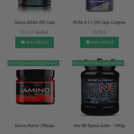
APERÇU RAPIDE
APERÇU RAPIDE
Genius IBCAA 200 Caps
BCAA 8:1:1 200 Caps Corgenic
24,35 €
34,95 €
29,99 €
VOIR L’ARTICLE
VOIR L’ARTICLE
EN COURS SI NON DISCONTINUÉ
EN COURS SI NON DISCONTINUÉ
APERÇU RAPIDE
APERÇU RAPIDE
Genius IAmino 200caps
Ami-NO Xpress Scitec - (440g)