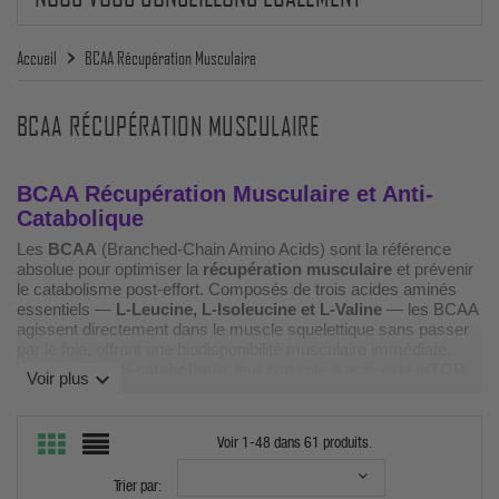
Accueil
BCAA Récupération Musculaire
BCAA RÉCUPÉRATION MUSCULAIRE
BCAA Récupération Musculaire et Anti-
Catabolique
Les
BCAA
(Branched-Chain Amino Acids) sont la référence
absolue pour optimiser la
récupération musculaire
et prévenir
le catabolisme post-effort. Composés de trois acides aminés
essentiels —
L-Leucine, L-Isoleucine et L-Valine
— les BCAA
agissent directement dans le muscle squelettique sans passer
par le foie, offrant une biodisponibilité musculaire immédiate.
Leur action
anti-catabolique
, leur capacité à activer le
mTOR
expand_more
Voir plus
via la Leucine
, et leur effet sur la réduction de la fatigue centrale
en font le supplément n°1 pour les pratiquants de musculation
intensive, sports d'endurance et arts martiaux.
Voir 1-48 dans 61 produits.
Les ratios BCAA : 2:1:1, 4:1:1, 8:1:1, 10:1:1
Trier par:
— Comment choisir ?