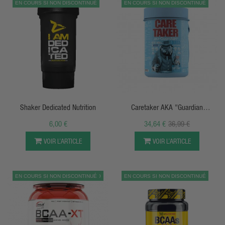
EN COURS SI NON DISCONTINUÉ
EN COURS SI NON DISCONTINUÉ
APERÇU RAPIDE
APERÇU RAPIDE
Shaker Dedicated Nutrition
Caretaker AKA "Guardian
Squeezed" - 345g - Zoomad Labs
6,00 €
34,64 €
36,99 €
VOIR L’ARTICLE
VOIR L’ARTICLE
EN COURS SI NON DISCONTINUÉ
PROMO
EN COURS SI NON DISCONTINUÉ