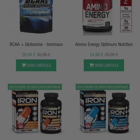
APERÇU RAPIDE
APERÇU RAPIDE
BCAA + Glutamine - Ironmaxx
Amino Energy Optimum Nutrition
28,94 €
35,90 €
24,88 €
29,99 €
VOIR L’ARTICLE
VOIR L’ARTICLE
EN COURS SI NON DISCONTINUÉ
EN COURS SI NON DISCONTINUÉ
APERÇU RAPIDE
APERÇU RAPIDE