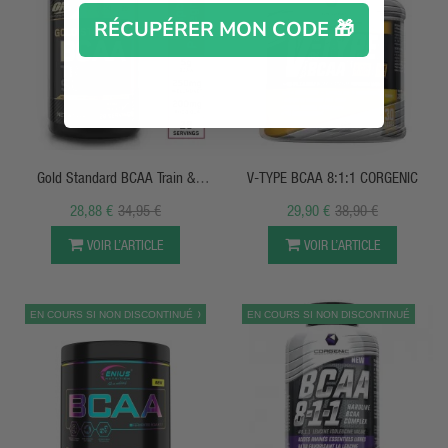
RÉCUPÉRER MON CODE 🎁
APERÇU RAPIDE
APERÇU RAPIDE
Gold Standard BCAA Train &
V-TYPE BCAA 8:1:1 CORGENIC
Sustain
28,88 €
34,95 €
29,90 €
38,90 €
VOIR L’ARTICLE
VOIR L’ARTICLE
EN COURS SI NON DISCONTINUÉ
PROMO
EN COURS SI NON DISCONTINUÉ