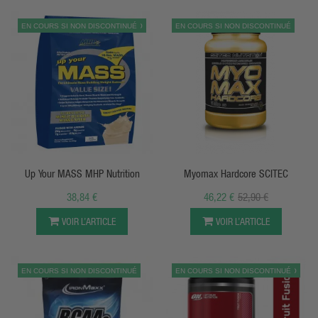
EN COURS SI NON DISCONTINUÉ
PROMO
EN COURS SI NON DISCONTINUÉ
APERÇU RAPIDE
APERÇU RAPIDE
Up Your MASS MHP Nutrition
Myomax Hardcore SCITEC
38,84 €
46,22 €
52,90 €
VOIR L’ARTICLE
VOIR L’ARTICLE
EN COURS SI NON DISCONTINUÉ
EN COURS SI NON DISCONTINUÉ
PROMO