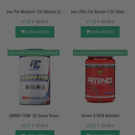
Iron Pre Workout 120 Gélules Eric
Iron Ultra Fat-Burner (120 Gélules)
Favre
Eric Favre
47,88 €
49,90 €
47,40 €
49,90 €
VOIR L’ARTICLE
VOIR L’ARTICLE
EN COURS SI NON DISCONTINUÉ
EN COURS SI NON DISCONTINUÉ
PROMO
APERÇU RAPIDE
APERÇU RAPIDE
AMINO-TONE 30 Doses Ronnie
Amino X BSN Nutrition
Coleman Signature
28,91 €
32,42 €
25,80 €
32,95 €