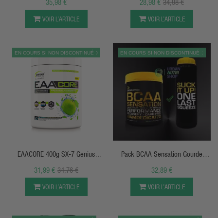
35,98 €
28,98 €
34,98 €
VOIR L’ARTICLE
VOIR L’ARTICLE
EN COURS SI NON DISCONTINUÉ
PROMO
EN COURS SI NON DISCONTINUÉ
PACK
APERÇU RAPIDE
APERÇU RAPIDE
EAACORE 400g SX-7 Genius
Pack BCAA Sensation Gourde
Nutrition
Dedicated
31,99 €
34,76 €
32,89 €
VOIR L’ARTICLE
VOIR L’ARTICLE