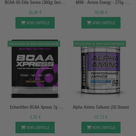
BCAA-X5 Elite Series (360g) Genius
M99 - Amino Energy - 275g -
Nutrition
Galvanize
35,90 €
29,66 €
VOIR L’ARTICLE
VOIR L’ARTICLE
EN COURS SI NON DISCONTINUÉ
EN COURS SI NON DISCONTINUÉ
APERÇU RAPIDE
APERÇU RAPIDE
Echantillon BCAA Xpress 7g -
Alpha Amino Cellucor (50 Doses)
Scitec Nutrition
2,25 €
37,13 €
VOIR L’ARTICLE
VOIR L’ARTICLE