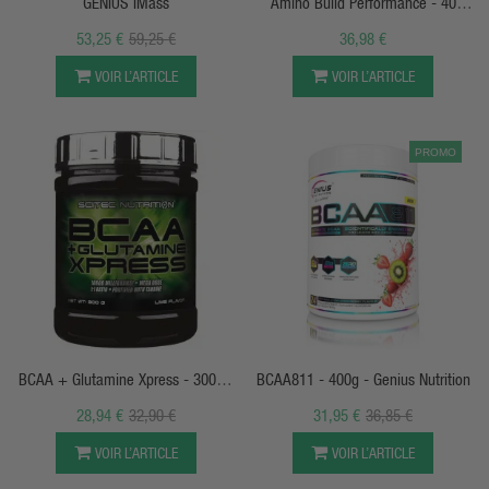
GENIUS IMass
Amino Build Performance - 40
Doses - Muscletech
53,25 €
59,25 €
36,98 €
VOIR L’ARTICLE
VOIR L’ARTICLE
PROMO
APERÇU RAPIDE
APERÇU RAPIDE
BCAA + Glutamine Xpress - 300g -
BCAA811 - 400g - Genius Nutrition
Scitec
28,94 €
32,90 €
31,95 €
36,85 €
VOIR L’ARTICLE
VOIR L’ARTICLE