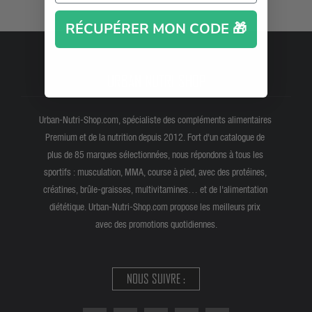
RÉCUPÉRER MON CODE 🎁
URBAN NUTRI SHOP
Urban-Nutri-Shop.com, spécialiste des compléments alimentaires
Premium et de la nutrition depuis 2012. Fort d'un catalogue de
plus de 85 marques sélectionnées, nous répondons à tous les
sportifs : musculation, MMA, course à pied, avec des protéines,
créatines, brûle-graisses, multivitamines… et de l'alimentation
diététique. Urban-Nutri-Shop.com propose les meilleurs prix
avec des promotions quotidiennes.
NOUS SUIVRE :