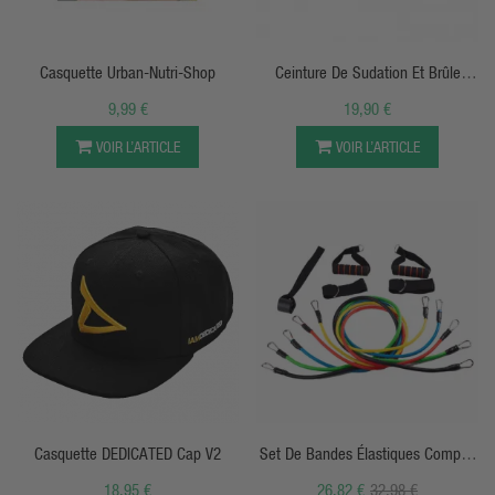
APERÇU RAPIDE
APERÇU RAPIDE
Casquette Urban-Nutri-Shop
Ceinture De Sudation Et Brûle
Graisse Abdominale
9,99 €
19,90 €
VOIR L’ARTICLE
VOIR L’ARTICLE
APERÇU RAPIDE
APERÇU RAPIDE
Casquette DEDICATED Cap V2
Set De Bandes Élastiques Complet
Avec Poignées
18,95 €
26,82 €
32,98 €