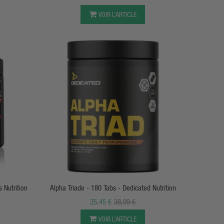
VOIR L’ARTICLE
APERÇU RAPIDE
45 Services Genius Nutrition
Alpha Triade - 180 Tabs - Dedicated Nutrition
35,45 €
38,99 €
VOIR L’ARTICLE