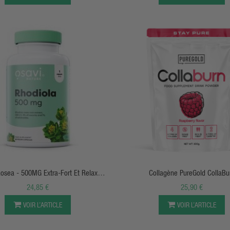
APERÇU RAPIDE
APERÇU RAPIDE
osea - 500MG Extra-Fort Et Relaxant
Collagène PureGold CollaBu
- Osavi
24,85 €
25,90 €
VOIR L’ARTICLE
VOIR L’ARTICLE