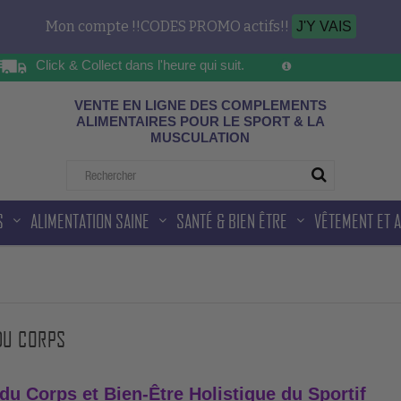
Mon compte !!CODES PROMO actifs!!
J'Y VAIS
Click & Collect dans l'heure qui suit.
Sur les horaires d'ou
ad
VENTE EN LIGNE DES COMPLEMENTS
ALIMENTAIRES POUR LE SPORT & LA
MUSCULATION
S
ALIMENTATION SAINE
SANTÉ & BIEN ÊTRE
VÊTEMENT ET 
DU CORPS
du Corps et Bien-Être Holistique du Sportif