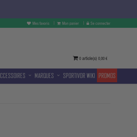
Mes favoris
Mon panier
Se connecter
vertures à Melun et sans frais
ditionnelle.
article(s)
0
0,00 €
ACCESSOIRES
MARQUES
SPORTIVOR WIKI
PROMOS