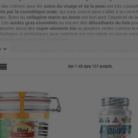
r des crèmes pour les
soins du visage et de la peau
est très courant
nts par la cosmétique orale
, qui sans soucis peut s'allier à la cosm
ues. Boire du
collagène marin ou bovin
est bon pour l'élasticité de 
. Les
acides gras essentiels
ou encore des
détoxifiants du foie
joue
posons aussi des
super-aliments bio
ou poudres vertes comme la
ébiotiques et probiotiques pour maintenir ton microbiote en bonne sant
combine soins externes et internes.
expand_more
s
familles bien-être holistique chez Urban Nutri 
égorie Soins du Corps se structure en 9 sous-familles complémentaire
Voir 1-48 dans 107 produits.
tion et Os
: compléments pour renforcer articulations, tendons, ligam
ine, collagène articulaire.
3
: oméga 3 purs mono-source (huile de poisson, krill, microalgues) pou
oire.
 Foie
: compléments hépatoprotecteurs (chardon-marie, NAC, artichaut
étoxifiante.
ques et Prébiotiques
: restauration de l'équilibre intestinal, microbio
iments
: spiruline, chlorella, maca, ashwagandha, baies de goji et aut
et antioxydants naturels.
 Sommeil et Stress
: magnésium, glycine, mélatonine, plantes adap
r et la gestion du stress.
de la Peau
: produits naturels pour le soin de la peau, crèmes hydra