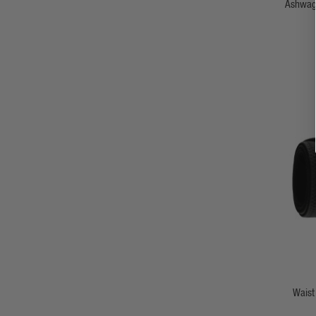
Ashwaga
allié pol
ligne ave
Waist
Abdominal