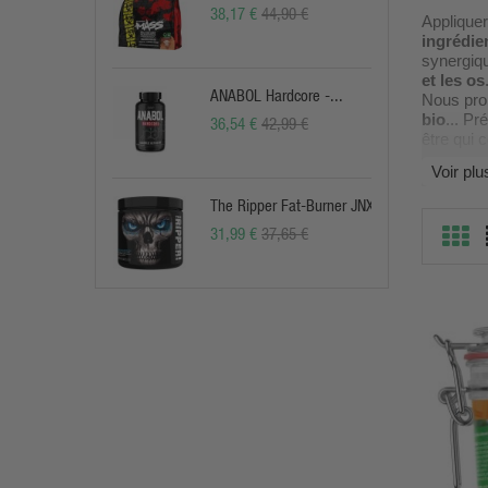
38,17 €
44,90 €
Applique
ingrédie
synergiq
et les os
ANABOL Hardcore -...
Nous pro
bio
... Pr
36,54 €
42,99 €
être qui 
Voir plu
Les 9 
The Ripper Fat-Burner JNX
Notre cat
externe :
31,99 €
37,65 €
Articula
MSM, glyc
Oméga 
inflammat
Détox du
fonction d
Probioti
Superal
minéraux 
Perte de
réparateu
Hygiène 