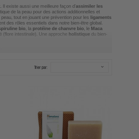
. Il existe aussi une meilleure façon d'
assimiler les
étique de la peau pour des actions additionnelles et
la peau, tout en jouant une prévention pour les
ligaments
nt des rôles essentiels dans notre bien-être global.
spiruline bio
, la
protéine de chanvre bio
, le
Maca
é (flore intestinale). Une approche
holistique
du bien-
Shop
s pour couvrir tous les angles du bien-être interne et
Trier par:
ents et structure osseuse. Glucosamine, chondroïtine,
r soutien cardiovasculaire, cérébral et anti-
) pour drainer naturellement le foie et soutenir la
te optimisé pour digestion, immunité et bien-être global.
res concentrés nutritionnels riches en vitamines,
togènes (ashwagandha, rhodiola) pour un sommeil
tantes, lait corporel, soins du visage homme et femme.