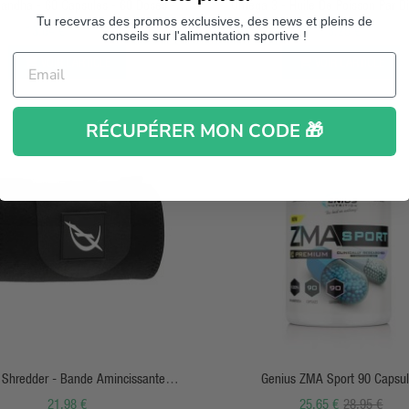
ndha - 60 Capsules - 60 Doses -
Omega 3 - Huile De Poisson Par Dis
yvalent du sportif et du grand public. Conseil personnalisé en boutiq
Tu recevras des promos exclusives, des news et pleins de
BiotechUSA
13,64 €
16,95 €
13,25 €
c livraison rapide France, Belgique et Europe.
conseils sur l'alimentation sportive !
VOIR L’ARTICLE
VOIR L’ARTICLE
RÉCUPÉRER MON CODE 🎁
APERÇU RAPIDE
APERÇU RAPIDE
 Shredder - Bande Amincissante
Genius ZMA Sport 90 Capsu
e Néoprène Haute Qualité - Climaqx
21,98 €
25,65 €
28,95 €