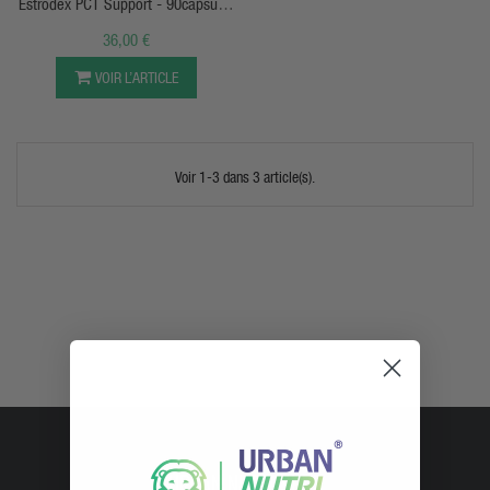
Estrodex PCT Support - 90capsules
- San Nutrition
36,00 €
VOIR L’ARTICLE
Voir 1-3 dans 3 article(s).
URBAN NUTRI SHOP