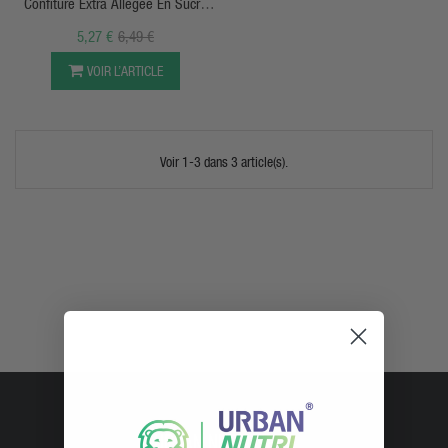
Confiture Extra Allégée En Sucre
(260g) - Skinny Food
5,27 €
6,49 €
VOIR L’ARTICLE
Voir 1-3 dans 3 article(s).
URBAN NUTRI SHOP