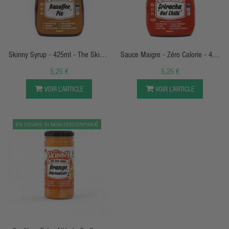
APERÇU RAPIDE
APERÇU RAPIDE
Skinny Syrup - 425ml - The Skinny
Sauce Maigre - Zéro Calorie - 425
Food Co
Ml - The Skinny Food Co
5,25 €
5,25 €
VOIR L’ARTICLE
VOIR L’ARTICLE
EN COURS SI NON DISCONTINUÉ
APERÇU RAPIDE