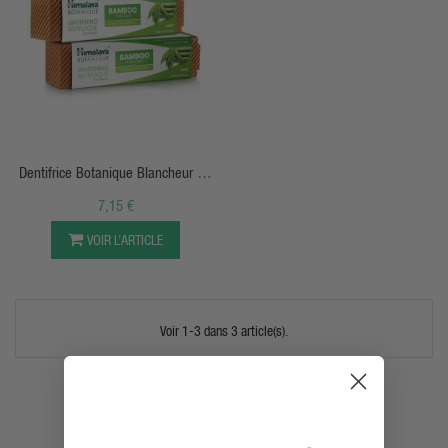
APERÇU RAPIDE
Dentifrice Botanique Blancheur Au
Bambou Et Menthe Salée - 113g -
7,15 €
Himalaya
VOIR L’ARTICLE
Voir 1-3 dans 3 article(s).