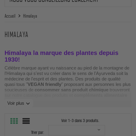
Accueil
Himalaya
HIMALAYA
Himalaya la marque des plantes depuis
1930!
Célèbre marque ayant vu naissance au pied de la montagne de
l'Himalaya qui s'est vu créer dans le sens de l'Ayurveda soit la
médecine de l'esprit et des plantes. Des produits de qualité
quasi tous "
VEGAN friendly
" proposant aux personnes les plus
soucieuses de
consommer sans produit chimique
trouveront
sur notre catalogue des produits et
compléments alimentaire
Himalaya.
expand_more
Voir plus
Himalaya ou le végétal pour le bien-être du
corps:
Voir 1-3 dans 3 produits.
Avec un grand choix allant du dentifrice végétal au savon
d'amande ou pour des peaux plus délicates un savon à base de
Trier par: