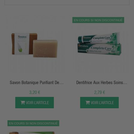
mangousier et de curcuma on pourra agrémenter sa vie et son
bien-être avec des produits naturels
EN COURS SI NON DISCONTINUÉ
APERÇU RAPIDE
APERÇU RAPIDE
Savon Botanique Purifiant De
Dentifrice Aux Herbes Soins
Margousier Et Curcuma (125g) -
Complets - 75Ml - Himalaya
3,20 €
2,79 €
Himalaya Herbals
Herbals
VOIR L’ARTICLE
VOIR L’ARTICLE
EN COURS SI NON DISCONTINUÉ