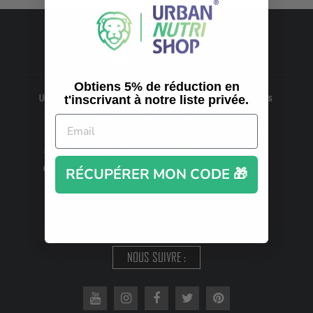
URBAN NUTRI SHOP
Obtiens 5% de réduction en
Urban-Nutri-Shop.com, spécialiste des compléments alimentaires
t'inscrivant à notre liste privée.
Premium et de la nutrition depuis 2012. Fort d'un catalogue de
plus de 85 marques sélectionnées, nous répondons à tous les
sportifs : musculation, MMA, course à pied, avec des protéines,
créatines, brûle-graisses, multivitamines… et de l'alimentation
RÉCUPÉRER MON CODE 🎁
diététique. Urban-Nutri-Shop.com propose les meilleurs prix
avec des promotions quotidiennes.
NOUS SUIVRE :