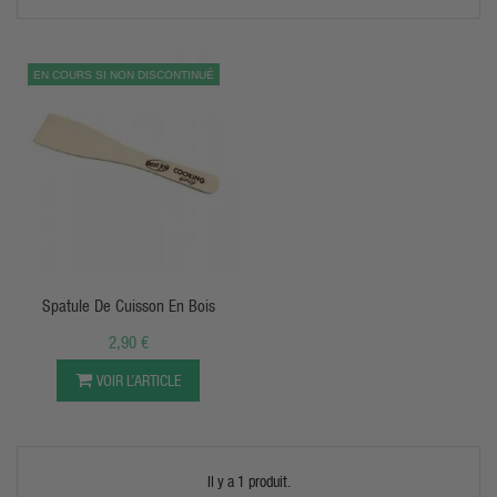
Pourquoi consommer du Beurre de Noix ?
Riche en acides gras insaturés
: les bons lipides pour l'énergie
EN COURS SI NON DISCONTINUÉ
et l'équilibre.
Source de vitamine B
: précieux pour les régimes végétariens
et vegan.
Riche en protéines végétales
: bon complément pour le sportif.
Valeurs nutritives premium
: profil dense et de qualité.
Texture douce type margarine
: agréable à tartiner.
Alternative au beurre de cacahuète
: saveur plus délicate.
Options bio disponibles
: pour un sourcing exigeant.
Énergie longue durée
: idéal au petit-déjeuner ou en collation.
APERÇU RAPIDE
Polyvalence culinaire
: tartines, recettes salées et sucrées.
Allié fitness
: bons nutriments compatibles avec les objectifs
sportifs.
Spatule De Cuisson En Bois
Pour Qui est le Beurre de Noix ?
2,90 €
Végétariens et vegans
: source de vitamine B et de protéines
VOIR L’ARTICLE
végétales.
Pratiquants de musculation
: bons lipides et complément
protéique.
Sportifs en prise de masse
: apport calorique dense et de
qualité.
Il y a 1 produit.
Amateurs de saveurs délicates
: alternative douce à la