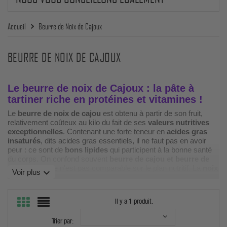
Accueil
Beurre de Noix de Cajoux
BEURRE DE NOIX DE CAJOUX
Le beurre de noix de Cajoux : la pâte à
tartiner riche en protéines et vitamines !
Le
beurre de noix de cajou
est obtenu à partir de son fruit,
relativement coûteux au kilo du fait de ses
valeurs nutritives
exceptionnelles
. Contenant une forte teneur en
acides gras
insaturés
, dits acides gras essentiels, il ne faut pas en avoir
peur : ce sont de
bons lipides
qui participent à la bonne santé
du corps. On confond souvent
beurre de cajou et beurre de
cacahuète
: ce n'est pas comparable sur le plan nutritif. La
noix
expand_more
Voir plus
de cajou
est aussi riche en
vitamine B
, ce qui ravira les
adeptes des régimes
vegan
(végétariens et végétaliens),
susceptibles de faire des carences de cette précieuse vitamine.
Il y a 1 produit.
Plus largement, les
beurres de noix
— cajou, amande, noisette
— sont des alliés
fitness
et
bio
pour une alimentation saine et
Trier par:
gourmande.