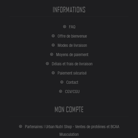
Genius Nutrition
, format 900g pour les amateurs de texture
INFORMATIONS
croquante. Conseil personnalisé en boutique Melun à 1 minute à
pied du pôle gare, ou commande en ligne avec livraison rapide
France, Belgique et Europe.
FAQ
Offre de bienvenue
Modes de livraison
Moyens de paiement
Délais et frais de livraison
Paiement sécurisé
Contact
CGV/CGU
MON COMPTE
Partenaires | Urban Nutri Shop - Ventes de protéines et BCAA
Musculation