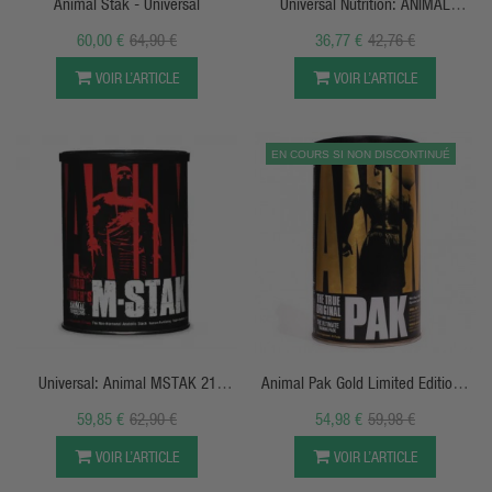
Animal Stak - Universal
Universal Nutrition: ANIMAL
Immune PAK 30 Sachets
60,00 €
64,90 €
36,77 €
42,76 €
VOIR L’ARTICLE
VOIR L’ARTICLE
EN COURS SI NON DISCONTINUÉ
APERÇU RAPIDE
APERÇU RAPIDE
Universal: Animal MSTAK 21
Animal Pak Gold Limited Edition -
Sachets
44 Sachets - Universal
59,85 €
62,90 €
54,98 €
59,98 €
VOIR L’ARTICLE
VOIR L’ARTICLE