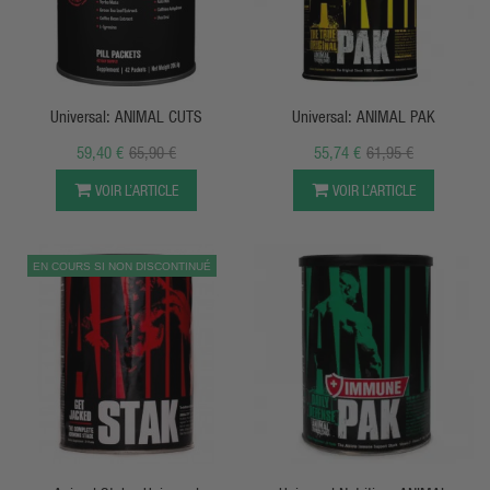
APERÇU RAPIDE
APERÇU RAPIDE
Universal: ANIMAL CUTS
Universal: ANIMAL PAK
59,40 €
65,90 €
55,74 €
61,95 €
VOIR L’ARTICLE
VOIR L’ARTICLE
EN COURS SI NON DISCONTINUÉ
APERÇU RAPIDE
APERÇU RAPIDE