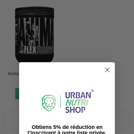
APERÇU RAPIDE
Animal Flex - Poudre 381,47g -
Universal Nutrition
40,50 €
44,99 €
VOIR L’ARTICLE
Voir 1-7 dans 7 article(s).
Obtiens 5% de réduction en
t'inscrivant à notre liste privée.