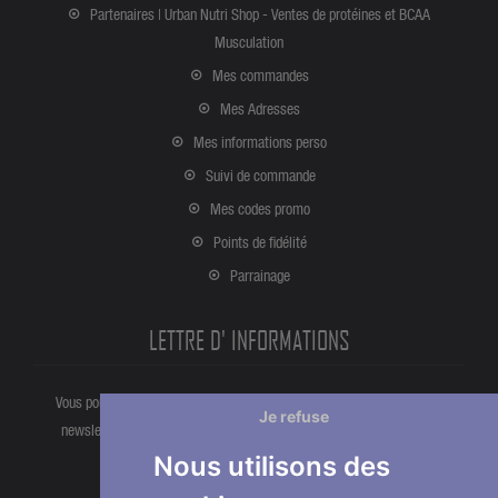
Partenaires | Urban Nutri Shop - Ventes de protéines et BCAA
Musculation
Mes commandes
Mes Adresses
Mes informations perso
Suivi de commande
Mes codes promo
Points de fidélité
Parrainage
LETTRE D' INFORMATIONS
Vous pouvez vous désinscrire à tout moment directement partir de la
Je refuse
newsletter. Ou bien à partir de nos informations de contact dans les
conditions d'utlisation du site.
Nous utilisons des