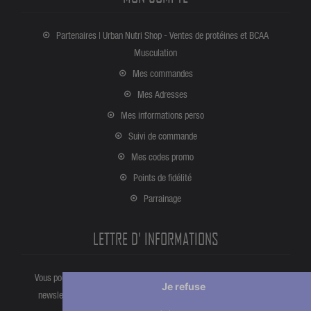
Partenaires | Urban Nutri Shop - Ventes de protéines et BCAA
Musculation
Mes commandes
Mes Adresses
Mes informations perso
Suivi de commande
Mes codes promo
Points de fidélité
Parrainage
LETTRE D' INFORMATIONS
Vous pouvez vous désinscrire à tout moment directement partir de la
Je refuse
newsletter. Ou bien à partir de nos informations de contact dans les