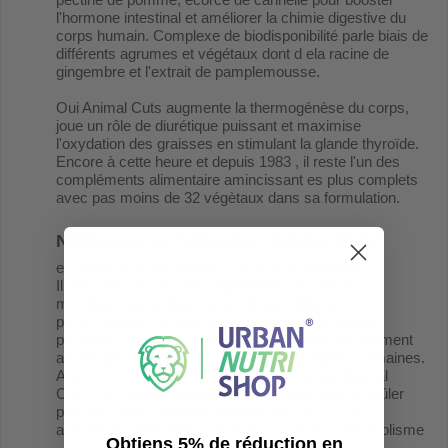
l'hormone intestinal et améliorer la chimie digestive du
corps humain. Complexe de biodisponibilité parle biais de
différents agrumes et végétaux dont d ela racine de
gingembre et l'extrait de pamplemousse.
Oui Animal Cuts augmente la thermogénèse du corps,
joue un rôle de diurétique puissant et maximise
l'oxydation des graisses en stimulant la glande thyroïde.
Encore à cette heure et depuis 1983 , il reste l'un des
compléments alimentaire amincissant es plus complets
avec pas moins de 32 végètaux dans sa formulation.
Notre avis sur
Universal: Animal Cuts
est juste en mode WAOUH! 9,8/10 assurément .
Il fait partie des produits légendaires reconnus
mondialement et dans le circuit des athlètes
professionnels en musculation. Si l'on suit bien la
posologie, que l'on y met du sien , on peut sincèrement
aboutir
un corps sec et musclé
sur quelques semaines.
Avec son complexe thermogénique breveté Animal
Cuts® on sent la chaleur du corps augmenté et brûler
plus de calorie à chaque journée qui passe. Ses
activateurs d'insuline sont le plus pour vise rl'anabolisme
Obtiens 5% de réduction en
....