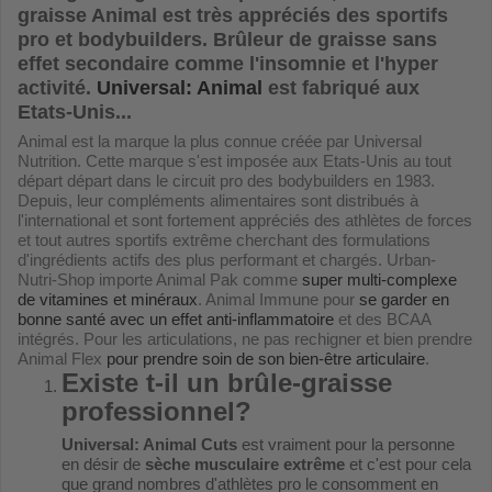
graisse Animal est très appréciés des sportifs
pro et bodybuilders. Brûleur de graisse sans
effet secondaire comme l'insomnie et l'hyper
activité.
Universal: Animal
est fabriqué aux
Etats-Unis...
Animal est la marque la plus connue créée par Universal
Nutrition. Cette marque s'est imposée aux Etats-Unis au tout
départ départ dans le circuit pro des bodybuilders en 1983.
Depuis, leur compléments alimentaires sont distribués à
l'international et sont fortement appréciés des athlètes de forces
et tout autres sportifs extrême cherchant des formulations
d'ingrédients actifs des plus performant et chargés. Urban-
Nutri-Shop importe Animal Pak comme
super multi-complexe
de vitamines et minéraux
. Animal Immune pour
se garder en
bonne santé avec un effet anti-inflammatoire
et des BCAA
intégrés. Pour les articulations, ne pas rechigner et bien prendre
Animal Flex
pour prendre soin de son bien-être articulaire
.
Existe t-il un brûle-graisse
professionnel?
Universal: Animal Cuts
est vraiment pour la personne
en désir de
sèche musculaire extrême
et c'est pour cela
que grand nombres d'athlètes pro le consomment en