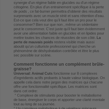
synergie d'un régime faible en glucides ou d'un régime
cétogène. En plus d'un entrainement spécifique à la perte
de poids , ce fat-burner permettra d'obtenir des résultats
surprenants avec un muscle strié et sans rétention d'eau.
Est-ce que cela veut dire qu'il faut être un pro pour le
consommer? Bien sur que non , même un sédentaire
peut le consommer. C'est juste qu'il faut bien évidemment
avoir une alimentation faible en glucides et en lipides pour
mettre toutes les chances de réussites de son côté.
La
perte de mauvais poids
restera visible mais aussi
aboutit qu'un culturiste professionnel qui cherche un
phénomène de déshydratation contrôlée et être le plus
sec possible sur scène.
Comment fonctionne un complément brûle-
graisse?
Universal: Animal Cuts
fonctionne sur 8 complexes
d'ingrédients actifs probants à haute valeur biologique. On
appelle cela dans notre jargon des matrices qui chacune
offre une fonctionnalité spécifique. Les matrices sont
dans cet ordre:
° Complexe de stimulants pour booster le métabolisme
de base, énergiser le corps et apporter une clarté mentale
tout au long de sa journée.
° Un complexe métabolique à de végétaux minceurs