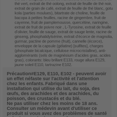
thé vert, extrait de thé oolong, extrait de feuille de thé noir,
extrait de grain de café, extrait de feuille de thé blanc, gotu
kola (parties moulues), bitartrate de choline, feuille de
bacopa à petites feuilles, racine de gingembre, fruit de
cayenne, fruit de pamplemousse, quercétine, naringine,
extrait de fruit de poivre noir , L-Tyrosine, extrait de feuille
d'olivier, feuille de sauge, extrait de sauge lente, racine de
ginseng, phosphatidylsérine, extrait d'écorce de magnolia,
gurmar, pactine de pomme (fruit), cannelle (écorce),
enveloppe de la capsule (gélatine) [sulfites], charges
(phosphate bicalcique, cellulose microcristalline), anti-
agglomérants (sels de magnésium d'acides gras, acides
gras), colorants: bleu brillant E133, rouge allura E129,
jaune soleil E110, tartrazine E102.
Précaution#E129, E110, E102 - peuvent avoir
un effet néfaste sur l'activité et l'attention
chez les enfants.
Fabriqué dans une
installation qui utilise du lait, du soja, des
œufs, des arachides et des arachides, du
poisson, des crustacés et du blé.
Ne pas utiliser chez les moins de 18 ans.
Consulter un médevin avant d'utiliser ce
produit si vous avez des problèmes de santé