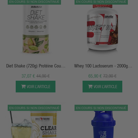
EN COURS SI NON DISCONTINUÉ
EN COURS SI NON DISCONTINUÉ
APERÇU RAPIDE
APERÇU RAPIDE
Diet Shake (720g) Protéine Coupe
Whey 100 Lactoserum - 2000g -
Faim - BiotechUSA
BMXX SportsNutrition
37,07 €
44,90 €
65,90 €
72,90 €
VOIR L’ARTICLE
VOIR L’ARTICLE
EN COURS SI NON DISCONTINUÉ
EN COURS SI NON DISCONTINUÉ