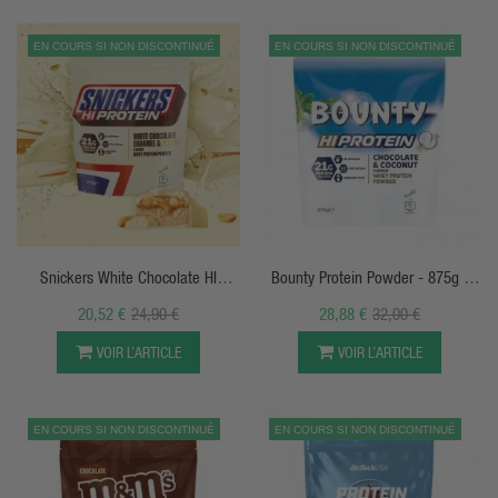
EN COURS SI NON DISCONTINUÉ
EN COURS SI NON DISCONTINUÉ
APERÇU RAPIDE
APERÇU RAPIDE
Snickers White Chocolate HI
Bounty Protein Powder - 875g -
Protein Mars INC.
Mars
20,52 €
24,90 €
28,88 €
32,00 €
VOIR L’ARTICLE
VOIR L’ARTICLE
EN COURS SI NON DISCONTINUÉ
EN COURS SI NON DISCONTINUÉ