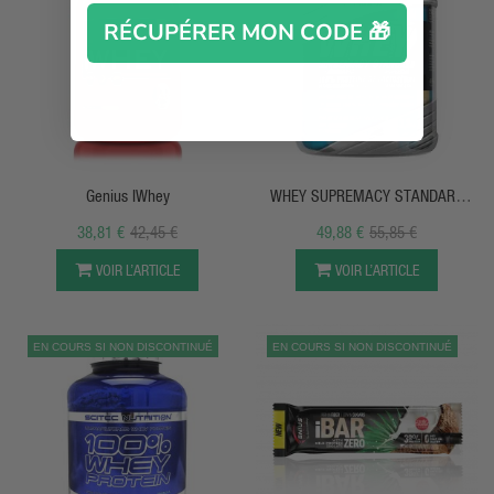
RÉCUPÉRER MON CODE 🎁
APERÇU RAPIDE
APERÇU RAPIDE
Genius IWhey
WHEY SUPREMACY STANDARD
Corgenic
38,81 €
42,45 €
49,88 €
55,85 €
VOIR L’ARTICLE
VOIR L’ARTICLE
EN COURS SI NON DISCONTINUÉ
EN COURS SI NON DISCONTINUÉ