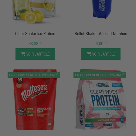
APERÇU RAPIDE
APERÇU RAPIDE
Clear Shake Iso Protein
Bullet Shaker Applied Nutrition
Lacprodan®
38,88 €
6,00 €
VOIR L’ARTICLE
VOIR L’ARTICLE
EN COURS SI NON DISCONTINUÉ
EN COURS SI NON DISCONTINUÉ
APERÇU RAPIDE
APERÇU RAPIDE