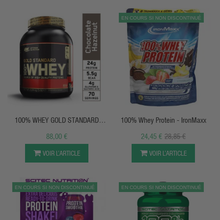
EN COURS SI NON DISCONTINUÉ
APERÇU RAPIDE
APERÇU RAPIDE
100% WHEY GOLD STANDARD
100% Whey Protein - IronMaxx
Optimum Nutrition
88,00 €
24,45 €
28,85 €
VOIR L’ARTICLE
VOIR L’ARTICLE
EN COURS SI NON DISCONTINUÉ
EN COURS SI NON DISCONTINUÉ