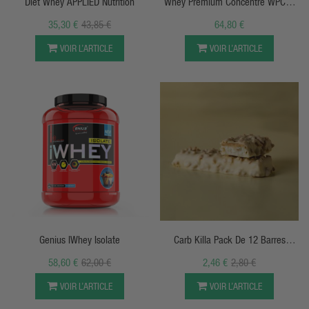
Diet Whey APPLIED Nutrition
Whey Premium Concentré WPC80
BMXX Sports
35,30 €
43,85 €
64,80 €
VOIR L’ARTICLE
VOIR L’ARTICLE
APERÇU RAPIDE
APERÇU RAPIDE
Genius IWhey Isolate
Carb Killa Pack De 12 Barres
Protéinés
58,60 €
62,00 €
2,46 €
2,80 €
VOIR L’ARTICLE
VOIR L’ARTICLE