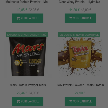
Maltesers Protein Powder - Mars
Clear Whey Protein - Hydrolized
Co
Whey Protein Isolate - Applied
19,85 €
22,05 €
44,80 €
48,90 €
Nutrition
VOIR L’ARTICLE
VOIR L’ARTICLE
EN COURS SI NON DISCONTINUÉ
EN COURS SI NON DISCONTINUÉ
APERÇU RAPIDE
APERÇU RAPIDE
Mars Protein Powder Mars
Twix Protein Powder - Mars Protein
22,44 €
24,90 €
24,90 €
VOIR L’ARTICLE
VOIR L’ARTICLE