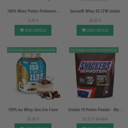
100% Whey Protein Professional
Genius® Whey-X5 CFM Isolate
SCITEC
2,20 €
36,82 €
VOIR L’ARTICLE
VOIR L’ARTICLE
EN COURS SI NON DISCONTINUÉ
EN COURS SI NON DISCONTINUÉ
APERÇU RAPIDE
APERÇU RAPIDE
100% Iso Whey Zero Eric Favre
Snicker HI Protein Powder - Mars
Inc
28,88 €
20,52 €
24,90 €