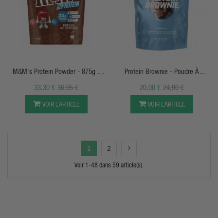
APERÇU RAPIDE
APERÇU RAPIDE
M&M's Protein Powder - 875g -
Protein Brownie - Poudre À
Mars Co
Brownie - BiotechUSA
33,30 €
36,95 €
20,00 €
24,90 €
VOIR L’ARTICLE
VOIR L’ARTICLE
1
2
Voir 1-48 dans 59 article(s).