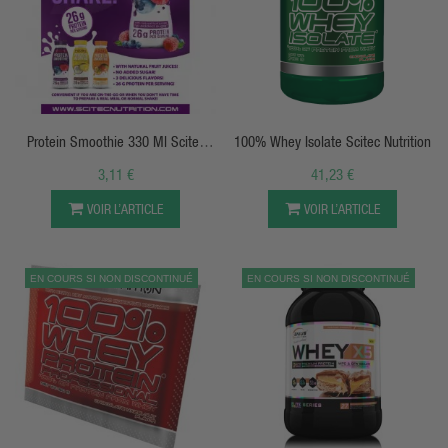
APERÇU RAPIDE
APERÇU RAPIDE
Protein Smoothie 330 Ml Scitec
100% Whey Isolate Scitec Nutrition
Nutrition
3,11 €
41,23 €
VOIR L’ARTICLE
VOIR L’ARTICLE
EN COURS SI NON DISCONTINUÉ
EN COURS SI NON DISCONTINUÉ
APERÇU RAPIDE
APERÇU RAPIDE