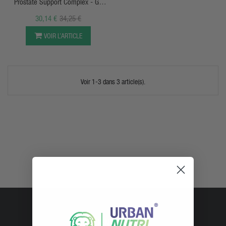
Prostate Support Complex - GN
Laboratories
30,14 €
34,25 €
VOIR L’ARTICLE
Voir 1-3 dans 3 article(s).
URBAN NUTRI SHOP