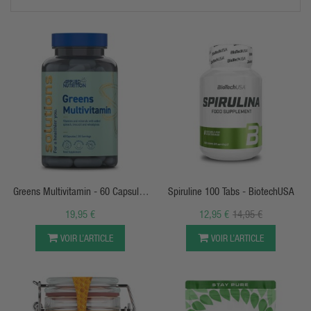
de ne plus manger de viande, beaucoup d'entre nous
consomment une alimentation fortement transformée et donc
pauvre en nutriments, apportant des
carences
qui peuvent
résulter de
grosses fatigues, d'un affaissement du système
immunitaire, de blessures à répétition, d'une mauvaise
humeur
... Les
super aliments biologiques
sont aussi appelés
poudres vertes ou poudres jaunes
et sont parfaits dans l'ajout
de
smoothies, de plats cuisinés
pour
reprendre le contrôle
de son bien-être
.
Quels sont les superaliments ?
La liste n'est pas si longue et il faudrait, à notre avis,
APERÇU RAPIDE
APERÇU RAPIDE
principalement les choisir sous un
label biologique européen
ou du bio français
. Les plus connus et essentiels sont :
Greens Multivitamin - 60 Capsules
Spiruline 100 Tabs - BiotechUSA
Spiruline Bio
: microalgue 100% naturelle riche en protéines
- Applied Nutrition
19,95 €
12,95 €
14,95 €
complètes, fer, vitamines B et chlorophylle, soutien immunitaire
et énergétique.
VOIR L’ARTICLE
VOIR L’ARTICLE
Protéine de Chanvre Bio
: protéine végétale complète riche en
oméga 3 et fibres, alternative anti-allergène à la whey.
Maca Biologique
: adaptogène andin pour l'énergie, l'équilibre
hormonal et la libido naturelle.
Baies de Goji Biologiques
: super-fruit riche en antioxydants,
vitamines A et C, oligo-éléments.