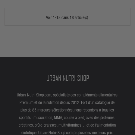
biodisponible, vitamines B et chlorophylle, soutien immunitaire et
détox. Conseil personnalisé en boutique Melun à 1 minute à pied
du pôle gare, ou commande en ligne sur notre boutique de
Voir 1-18 dans 18 article(s).
superaliments 100% naturels avec livraison rapide France,
Belgique et Europe.
URBAN NUTRI SHOP
Urban-Nutri-Shop.com, spécialiste des compléments alimentaires
Premium et de la nutrition depuis 2012. Fort d'un catalogue de
plus de 85 marques sélectionnées, nous répondons à tous les
sportifs : musculation, MMA, course à pied, avec des protéines,
créatines, brûle-graisses, multivitamines… et de l'alimentation
diététique. Urban-Nutri-Shop.com propose les meilleurs prix