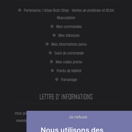
Partenaires | Urban Nutri Shop - Ventes de protéines et BCAA
Musculation
Mes commandes
Mes Adresses
Mes informations perso
Suivi de commande
Mes codes promo
Points de fidélité
Parrainage
LETTRE D' INFORMATIONS
Vous pouvez vous désinscrire à tout moment directement partir de la
Je refuse
newsletter. Ou bien à partir de nos informations de contact dans les
conditions d'utlisation du site.
Nous utilisons des