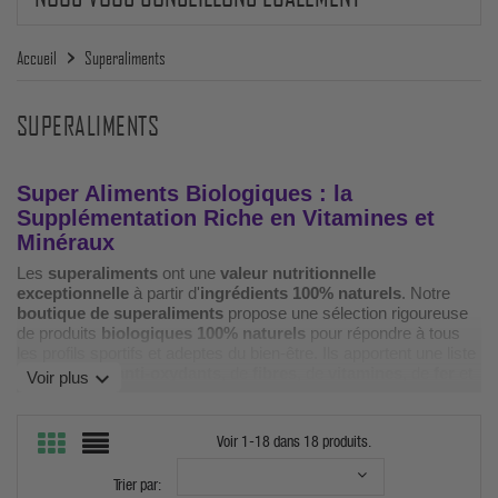
Accueil
Superaliments
SUPERALIMENTS
Super Aliments Biologiques : la
Supplémentation Riche en Vitamines et
Minéraux
Les
superaliments
ont une
valeur nutritionnelle
exceptionnelle
à partir d'
ingrédients 100% naturels
. Notre
boutique de superaliments
propose une sélection rigoureuse
de produits
biologiques 100% naturels
pour répondre à tous
les profils sportifs et adeptes du bien-être. Ils apportent une liste
de bienfaits d'
anti-oxydants
, de
fibres
, de
vitamines
, de
fer
et
expand_more
Voir plus
d'autres minéraux avec aussi des
enzymes digestives
.
Certains apportent de bonnes sources d'acides gras essentiels,
de protéines végétales comme la
protéine de chanvre
ou la
Voir 1-18 dans 18 produits.
spiruline
. Leur richesse en nutriments essentiels à la bonne
fonctionnalité du corps répondront aux personnes adeptes du
Trier par:
régime
Végan ou Végétarien
. Ce n'est pas tout : il ne s'agit pas