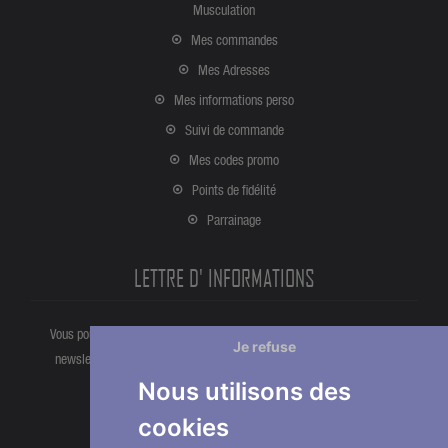
Musculation
Mes commandes
Mes Adresses
Mes informations perso
Suivi de commande
Mes codes promo
Points de fidélité
Parrainage
LETTRE D' INFORMATIONS
Vous pouvez vous désinscrire à tout moment directement partir de la
Je refuse
newsletter. Ou bien à partir de nos informations de contact dans les
conditions d'utlisation du site.
Nous utilisons des
cookies