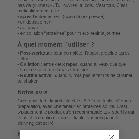
pas de grumeaux. Tu l’ouvres, tu bois, c’est tout. C’est
particulièrement utile :
• après l’entraînement (quand tu es pressé),
• en déplacement,
• au travail,
• en collation “protéinée” pour mieux tenir la journée.
À quel moment l’utiliser ?
•
Post-workout
: pour compléter l’apport protéiné après
l’effort.
•
Collation
: entre deux repas, quand tu veux quelque
chose de gourmand mais structuré.
•
Routine active
: quand tu n’as pas le temps de cuisiner
ou shaker.
Notre avis
Gros point fort : la praticité et le côté “snack plaisir” sans
préparation, avec une teneur en protéines solide. C’est
typiquement le produit qu’on recommande aux sportifs qui
veulent une option rapide et fiable, surtout quand le
planning est serré.
FAQ rapide