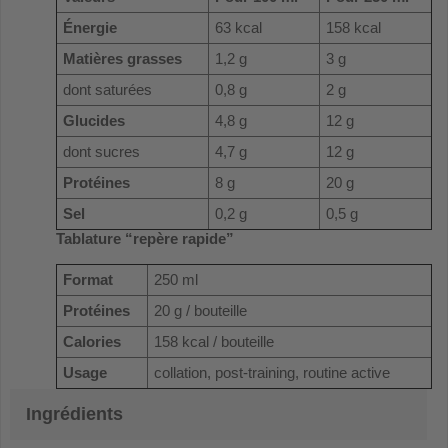
Énergie
63 kcal
158 kcal
Matières grasses
1,2 g
3 g
dont saturées
0,8 g
2 g
Glucides
4,8 g
12 g
dont sucres
4,7 g
12 g
Protéines
8 g
20 g
Sel
0,2 g
0,5 g
Tablature “repère rapide”
Format
250 ml
Protéines
20 g / bouteille
Calories
158 kcal / bouteille
Usage
collation, post-training, routine active
Ingrédients