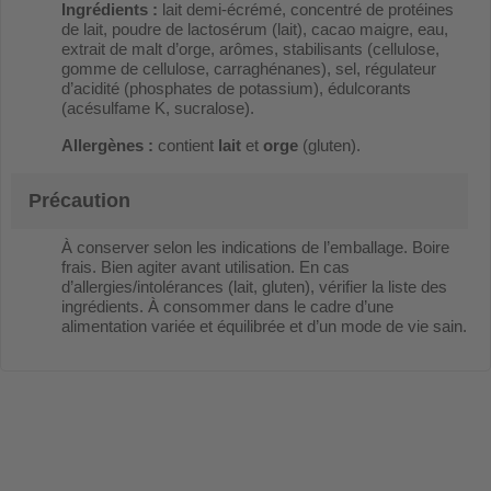
Ingrédients :
lait demi-écrémé, concentré de protéines
de lait, poudre de lactosérum (lait), cacao maigre, eau,
extrait de malt d’orge, arômes, stabilisants (cellulose,
gomme de cellulose, carraghénanes), sel, régulateur
d’acidité (phosphates de potassium), édulcorants
(acésulfame K, sucralose).
Allergènes :
contient
lait
et
orge
(gluten).
Précaution
À conserver selon les indications de l’emballage. Boire
frais. Bien agiter avant utilisation. En cas
d’allergies/intolérances (lait, gluten), vérifier la liste des
ingrédients. À consommer dans le cadre d’une
alimentation variée et équilibrée et d’un mode de vie sain.