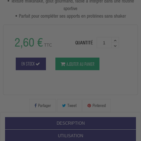
• Texture milkshake, goût gourmand, facile à intégrer dans une routine
sportive
• Parfait pour compléter ses apports en protéines sans shaker
2,60 €
QUANTITÉ
TTC
EN STOCK
AJOUTER AU PANIER
Partager
Tweet
Pinterest
DESCRIPTION
UTILISATION