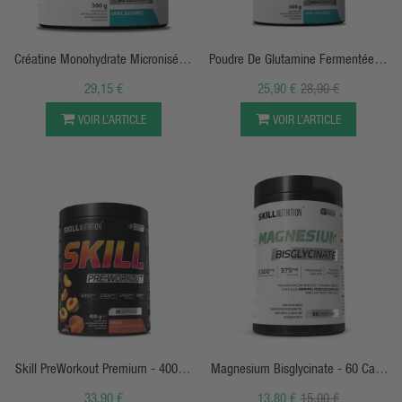
APERÇU RAPIDE
APERÇU RAPIDE
Créatine Monohydrate Micronisée -
Poudre De Glutamine Fermentée Et
Skill Nutrition
Micronisée - Skill Nutrition
29,15 €
25,90 €
28,90 €
VOIR L’ARTICLE
VOIR L’ARTICLE
APERÇU RAPIDE
APERÇU RAPIDE
Skill PreWorkout Premium - 400g -
Magnesium Bisglycinate - 60 Caps
Skill Nutrition
- SkillNutrition
33,90 €
13,80 €
15,00 €