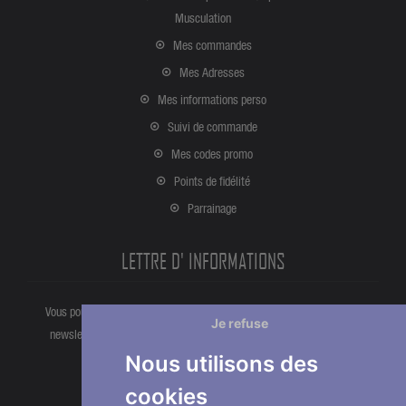
Musculation
Mes commandes
Mes Adresses
Mes informations perso
Suivi de commande
Mes codes promo
Points de fidélité
Parrainage
LETTRE D' INFORMATIONS
Vous pouvez vous désinscrire à tout moment directement partir de la
Je refuse
newsletter. Ou bien à partir de nos informations de contact dans les
conditions d'utlisation du site.
Nous utilisons des
cookies