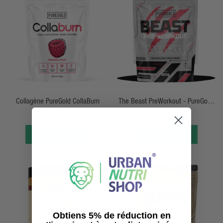
APERÇU RAPIDE
APERÇU RAPIDE
Collagène PureGold CollaBurn
The Beast PreWorkout - PureGold
Protein
25,90 €
34,90 €
VOIR L’ARTICLE
VOIR L’ARTICLE
Obtiens 5% de réduction en