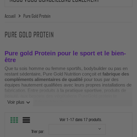
Accueil
Pure Gold Protein
PURE GOLD PROTEIN
Pure gold Protein pour le sport et le bien-
être
Que tu sois homme ou femme sportifs, bodybuilder ou pas en
restant sédentaire, Pure Gold Nutrition conçoit et
fabrique des
compléments alimentaires de qualité
pour tous par des
équipes hautement qualifiées avec leurs propres installations de
fabrication. Entre produits à
la pratique sportive
, produits de
beauté, aux besoins des végétaliens PureGold protein te
propose ses solutions à tes besoins.
expand_more
Voir plus
Voir 1-17 dans 17 produits.
Trier par: