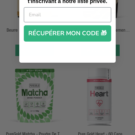
t'inscrivant à notre liste privée.
APERÇU RAPIDE
APERÇU RAPIDE
Beurre De Cacahuète 1000g Pure
Mass Gainer - 3kg- Hautement
RÉCUPÉRER MON CODE 🎁
Gold
Protéiné - PureGold
18,00 €
50,90 €
VOIR L’ARTICLE
VOIR L’ARTICLE
APERÇU RAPIDE
APERÇU RAPIDE
PureGold Matcha - Poudre De Thé
Pure Gold Heart - 60 Caps