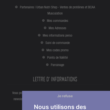
Partenaires | Urban Nutri Shop - Ventes de protéines et BCAA
Musculation
Mes commandes
Mes Adresses
Mes informations perso
Suivi de commande
Mes codes promo
Points de fidélité
Parrainage
LETTRE D' INFORMATIONS
Vous pouvez vous désinscrire à tout moment directement partir de la
Je refuse
newsletter. Ou bien à partir de nos informations de contact dans les
conditions d'utlisation du site.
Nous utilisons des