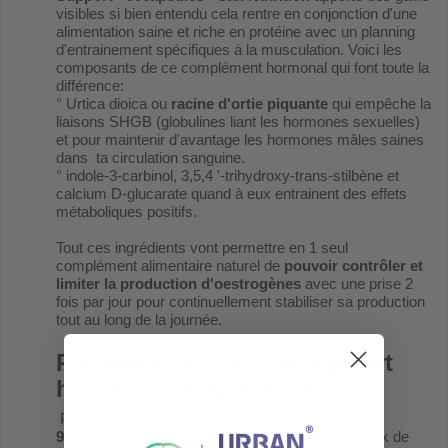
visibles si bien entendu cela rentre en conjonction d'une
alimentation saine et riche en protéine avec un planning
d'entrainement spécifiques à la musculation. Voici les
composants de ce complément hormonal qui font toute la
différence:
° Urtica dioica ou
racine d'ortie piquante
qui empêche la
liaisons SHGB (globulines liant les hormones sexuelles)
et pour maintenir d'avantage les hormones mâles saines
dans ta circulation sanguine.
° indole-3-carbinol, 3,5,4 '-trihydroxy-trans-stilbène et
calcium D-glucarate quand à eux entrainent des effets
métaboliques positifs.
Tout ces ingrédients vont permettre en 1 seul
complément alimentaire naturel de
pouvoir contrôler et
limiter la production d'oestrogènes
avec une prise 2
fois par jour pour continuellement stabiliser sa production
tout au long de la journée.
Pourquoi prendre un support
hormonal de type PCT?
Parce-que la prise
Estrodex™ PCT Support -
90capsules - San Nutrition
va augmenter les taux de