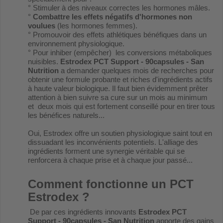
° Stimuler à des niveaux correctes les hormones mâles.
°
Combattre les effets négatifs d'hormones non
voulues
(les hormones femmes).
° Promouvoir des effets athlétiques bénéfiques dans un
environnement physiologique.
° Pour inhiber (empêcher) les conversions métaboliques
nuisibles.
Estrodex PCT Support - 90capsules - San
Nutrition
a demander quelques mois de recherches pour
obtenir une formule probante et riches d'ingrédients actifs
à haute valeur biologique. Il faut bien évidemment prêter
attention à bien suivre sa cure sur un mois au minimum
et deux mois qui est fortement conseillé pour en tirer tous
les bénéfices naturels...
Oui, Estrodex offre un soutien physiologique saint tout en
dissuadant les inconvénients potentiels. L'alliage des
ingrédients forment une synergie véritable qui se
renforcera à chaque prise et à chaque jour passé...
Comment fonctionne un PCT
Estrodex ?
De par ces ingrédients innovants
Estrodex PCT
Support - 90capsules - San Nutrition
apporte des gains