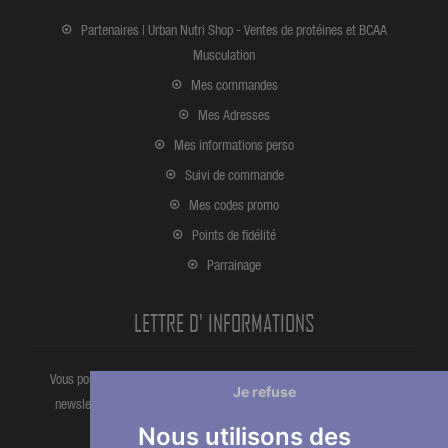
Partenaires | Urban Nutri Shop - Ventes de protéines et BCAA
Musculation
Mes commandes
Mes Adresses
Mes informations perso
Suivi de commande
Mes codes promo
Points de fidélité
Parrainage
LETTRE D' INFORMATIONS
Vous pouvez vous désinscrire à tout moment directement partir de la
Je refuse
newsletter. Ou bien à partir de nos informations de contact dans les
conditions d'utlisation du site.
Nous utilisons des