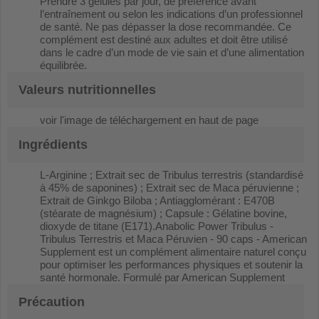
Prendre 3 gélules par jour, de préférence avant
l’entraînement ou selon les indications d’un professionnel
de santé. Ne pas dépasser la dose recommandée. Ce
complément est destiné aux adultes et doit être utilisé
dans le cadre d’un mode de vie sain et d’une alimentation
équilibrée.
Valeurs nutritionnelles
voir l'image de téléchargement en haut de page
Ingrédients
L-Arginine ; Extrait sec de Tribulus terrestris (standardisé
à 45% de saponines) ; Extrait sec de Maca péruvienne ;
Extrait de Ginkgo Biloba ; Antiagglomérant : E470B
(stéarate de magnésium) ; Capsule : Gélatine bovine,
dioxyde de titane (E171).Anabolic Power Tribulus -
Tribulus Terrestris et Maca Péruvien - 90 caps - American
Supplement est un complément alimentaire naturel conçu
pour optimiser les performances physiques et soutenir la
santé hormonale. Formulé par American Supplement
Précaution