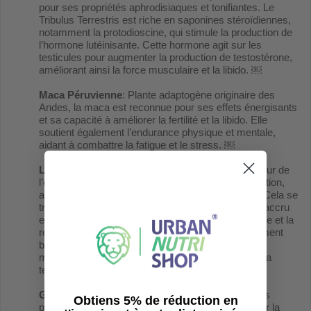
pour ses propriétés aphrodisiaques et tonifiantes. Le
Tribulus Terrestris est riche en saponines stéroïdiennes,
notamment la protodioscine, qui stimule la production de
l’hormone lutéinisante. Cette hormone agit sur les
testicules pour augmenter la production de testostérone,
améliorant ainsi la force musculaire et la libido. ￼
Maca Péruvienne
: Plante adaptogène originaire des
Andes, la maca est reconnue pour ses effets énergisants
et sa capacité à améliorer la fertilité et la libido. Elle
soutient également l’endurance physique et mentale,
aidant à combattre la fatigue et le stress. ￼
L-Arginine hydrochloride:
Acide aminé précurseur de
l’oxyde nitrique, la L-Arginine favorise la vasodilatation,
améliorant ainsi le flux sanguin vers les muscles. Cela se
traduit par une meilleure oxygénation et un apport accru
en nutriments essentiels, optimisant la performance et la
récupération musculaire. Sa forme HCI est hautement
bio-disponible de boosterd'oxyde nitrique pour une
meilleure circulation sanguine et une réduction de la
tension artérielle.
Ginkgo Biloba
: Plante médicinale utilisée pour ses
Obtiens 5% de réduction en
propriétés antioxydantes et sa capacité à améliorer la