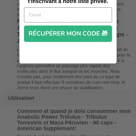
t'inscrivant à notre liste privée.
circulation sanguine. Le Ginkgo Biloba contribue à une
meilleure oxygénation des tissus, soutenant ainsi les
fonctions cognitives et la performance physique. ￼
Notre avis sur la consommation du
Anabolic Power Tribulus - Tribulus
RÉCUPÉRER MON CODE 🎁
Terrestris et Maca Péruvien - 90 caps -
American Supplement
:
Le fait que sa formulation ne s'arrête pas qu'à l'extrait de
tribulus en fait un complément alimentaire efficace pour la
prise de force et muscle. L'effet vasodilatateur grâce à
l'arginine permettra un passage plus rapide des
molécules dans le flux sanguin et les muscles. Mais
n'oublie pas, pour réellement tirer parti de ce type de
produit il faut effectuer 8 semaines de cure non-stop, le
2ème mois étant une phase de stabilisation.
Utilisation
Comment et quand je dois consommer mon
Anabolic Power Tribulus - Tribulus
Terrestris et Maca Péruvien - 90 caps -
American Supplement
: