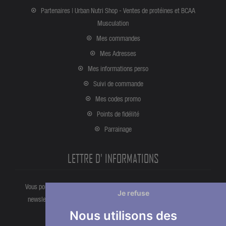
Partenaires | Urban Nutri Shop - Ventes de protéines et BCAA
Musculation
Mes commandes
Mes Adresses
Mes informations perso
Suivi de commande
Mes codes promo
Points de fidélité
Parrainage
LETTRE D' INFORMATIONS
Vous pouvez vous désinscrire à tout moment directement partir de la
Je refuse
newsletter. Ou bien à partir de nos informations de contact dans les
conditions d'utlisation du site.
Nous utilisons des