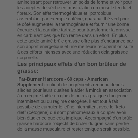
amincissant pour retrouver un poids de forme et voir pour
les adeptes de sèche en musculation un muscle tendu et
fibreux. Son effet thermogénique et lipotropique
assemblant par exemple caféine, guarana, thé vert pour
le côté augmenter la thermogénèse et fournir une bonne
énergie et la carnitine tartrate pour transformer la graisse
en carburant des que l'on rentre dans un effort. En plus
cette acide aminé brûle graisse offre plus d'endurance par
son apport énergétique et une meilleure récupération suite
à des efforts intenses avec une réduction dela graissde
corporelle.
Les principaux effets d'un bon brûleur de
graisse:
Fat-Burner Hardcore - 60 caps - American
Supplement
contient des ingrédients reconnu depuis
siècles pour leurs qualités à aider à mincir en association
à un régime faible en glucide ou à la pratique d'un jeune
intermittent ou du régime cétogène. Il est tout à fait
possible de cumuler le jeûne intermittent avec le "keto
diet" (cétogène) qui sont phénoménaux à coupler avoir
bien étudier ce que cela implique. Accompagné d'un brûle
graisse hardcore l'objectif de brûler du gras sans perdre
de la masse musculaire et rester tonique serait possible.