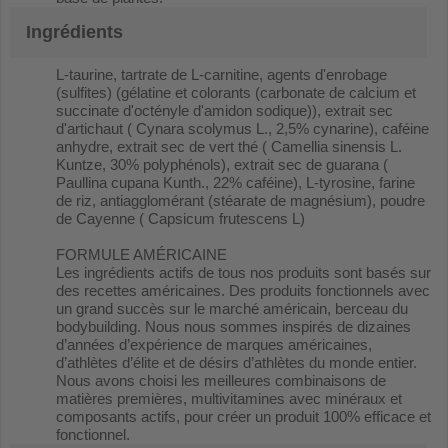
Ingrédients
L-taurine, tartrate de L-carnitine, agents d'enrobage
(sulfites) (gélatine et colorants (carbonate de calcium et
succinate d'octényle d'amidon sodique)), extrait sec
d'artichaut ( Cynara scolymus L., 2,5% cynarine), caféine
anhydre, extrait sec de vert thé ( Camellia sinensis L.
Kuntze, 30% polyphénols), extrait sec de guarana (
Paullina cupana Kunth., 22% caféine), L-tyrosine, farine
de riz, antiagglomérant (stéarate de magnésium), poudre
de Cayenne ( Capsicum frutescens L)
FORMULE AMÉRICAINE
Les ingrédients actifs de tous nos produits sont basés sur
des recettes américaines. Des produits fonctionnels avec
un grand succès sur le marché américain, berceau du
bodybuilding. Nous nous sommes inspirés de dizaines
d’années d’expérience de marques américaines,
d’athlètes d’élite et de désirs d’athlètes du monde entier.
Nous avons choisi les meilleures combinaisons de
matières premières, multivitamines avec minéraux et
composants actifs, pour créer un produit 100% efficace et
fonctionnel.