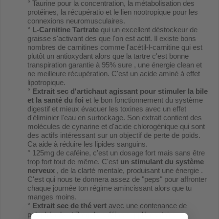
° Taurine pour la concentration, la métabolisation des
protéines, la récupératio et le lien nootropique pour les
connexions neuromusculaires.
°
L-Carnitine Tartrate
qui un excellent déstockeur de
graisse s'activant des que l'on est actif. Il existe bons
nombres de carnitines comme l'acétil-l-carnitine qui est
plutôt un antioxydant alors que la tartre c'est bonne
transpiration garantie à 95% sure , une énergie clean et
ne meilleure récupération. C'est un acide aminé à effet
lipotropique.
°
Extrait sec d'artichaut agissant pour stimuler la bile
et la santé du foi
et le bon fonctionnement du système
digestif et mieux évacuer les toxines avec un effet
d'éliminier l'eau en surtockage. Son extrait contient des
molécules de cynarine et d'acide chlorogénique qui sont
des actifs intéressant sur un objectif de perte de poids.
Ca aide à réduire les lipides sanguins.
° 125mg de caféine, c'est un dosage fort mais sans être
trop fort tout de même. C'est
un stimulant du système
nerveux
, de la clarté mentale, produisant une énergie .
C'est qui nous te donnera assez de "peps" pour affronter
chaque journée ton régime amincissant alors que tu
manges moins.
°
Extrait sec de thé vert
avec une contenance de
polyphénols et 7mg de caféine supplémentaire.