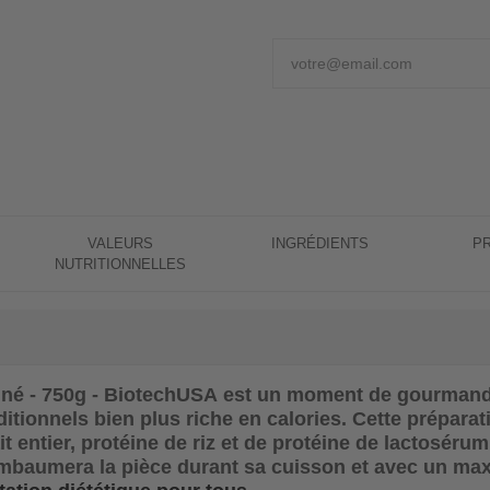
VALEURS
INGRÉDIENTS
P
NUTRITIONNELLES
iné - 750g - BiotechUSA
est un moment de gourmandis
tionnels bien plus riche en calories. Cette préparat
it entier, protéine de riz et de protéine de lactoséru
mbaumera la pièce durant sa cuisson et avec un ma