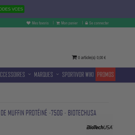
ODES VCES
Mes favoris
Mon panier
Se connecter
vertures à Melun et sans frais
ditionnelle.
article(s)
0
0,00 €
ACCESSOIRES
MARQUES
SPORTIVOR WIKI
PROMOS
DE MUFFIN PROTÉINÉ -750G - BIOTECHUSA