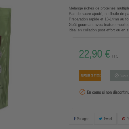
Mélange riches de protéines multipl
Pas de sucre ajouté, ni d'huile de p
Préparation rapide et 13-14mn au fo
Goût gourmant avec texture moelle
idéal en collation post effort ou en 
22,90 €
TTC
RUPTURE DE STOCK
Produit 
99999

En cours si non discontin
Partager
Tweet
P