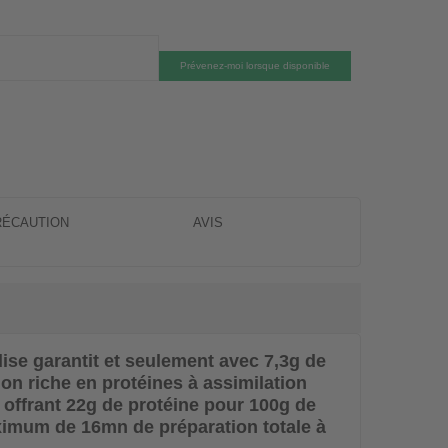
Prévenez-moi lorsque disponible
RÉCAUTION
AVIS
e garantit et seulement avec 7,3g de
ion riche en protéines à assimilation
m offrant 22g de protéine pour 100g de
ximum de 16mn de préparation totale à