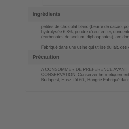
Ingrédients
pétites de cholcolat blanc {beurre de cacao, poud
hydrolysée 6,8%, poudre d'œuf entier, concentr
(carbonates de sodium, diphosphates), amidon 
Fabriqué dans une usine qui utilise du lait, d
Précaution
A CONSOMMER DE PREFERENCE AVANT FIN (
CONSERVATION: Conserver hermetiquement ferm
Budapest, Huszti út 60., Hongrie Fabriqué dans