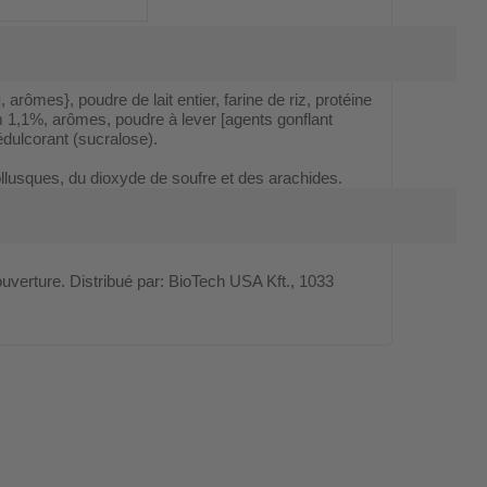
 arômes}, poudre de lait entier, farine de riz, protéine
m 1,1%, arômes, poudre à lever [agents gonflant
dulcorant (sucralose).
ollusques, du dioxyde de soufre et des arachides.
rture. Distribué par: BioTech USA Kft., 1033