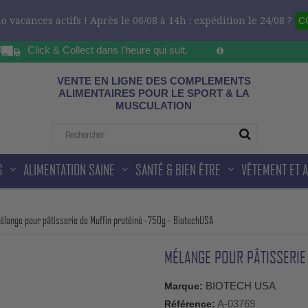
 vacances actifs ! Après le 06/08 à 14h : expédition le 24/08 ?
C
Click & Collect dans l'heure qui suit.
Sur les horaires d'ou
ad
VENTE EN LIGNE DES COMPLEMENTS
ALIMENTAIRES POUR LE SPORT & LA
MUSCULATION
S
ALIMENTATION SAINE
SANTÉ & BIEN ÊTRE
VÊTEMENT ET 
élange pour pâtisserie de Muffin protéiné -750g - BiotechUSA
MÉLANGE POUR PÂTISSERIE 
BIOTECH USA
Marque:
A-03769
Référence: