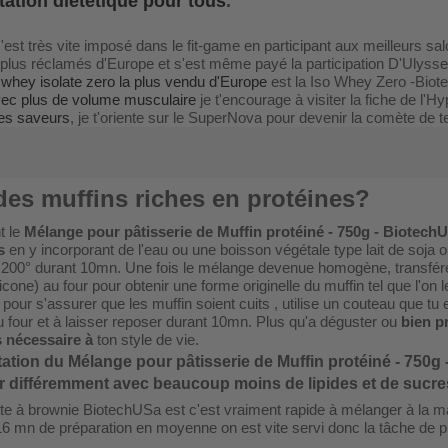
tation diététique pour tous
.
s'est très vite imposé dans le fit-game en participant aux meilleurs s
plus réclamés d'Europe et s'est même payé la participation D'Ulysse 
 whey isolate zero la plus vendu d'Europe
est la Iso Whey Zero -Biot
vec plus de volume musculaire
je t'encourage à visiter la fiche de l
nes saveurs
, je t'oriente sur le SuperNova pour devenir la comète de t
des muffins riches en protéines?
t le
Mélange pour pâtisserie de Muffin protéiné - 750g - Biotech
s
en y incorporant de l'eau ou une boisson végétale type lait de soja ou
200° durant 10mn. Une fois le mélange devenue homogène, transférer 
cone) au four pour obtenir une forme originelle du muffin tel que l'on l
pour s'assurer que les muffin soient cuits , utilise un couteau que tu 
 du four et à laisser reposer durant 10mn. Plus qu'a déguster ou
bien p
 nécessaire à
ton style de vie.
station du
Mélange pour pâtisserie de Muffin protéiné - 750g
er différemment avec beaucoup moins de lipides et de sucre
e à brownie BiotechUSa est c'est vraiment rapide à mélanger à la main
16 mn de préparation en moyenne on est vite servi donc la tâche de 