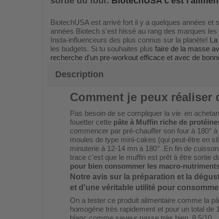
sortie du four.
BiotechUSA c'est l'alimen
BiotechUSA est arrivé fort il y a quelques années et 
années Biotech s'est hissé au rang des marques les 
Insta-influenceurs des plus connus sur la planète!
La
les budgets. Si tu souhaites plus
faire de la masse a
recherche d'un pre-workout efficace et avec de bon
Description
Comment je peux réaliser 
Pas besoin de se compliquer la vie
en achetan
fouetter cette
pâte à Muffin riche de protéine
commencer par pré-chauffer son four à 180° à 
moules de type mini-cakes (qui peut-être en sili
minuterie à 12-14 mn à 180° .En fin de cuisson 
trace c'est que le muffin est prêt à être sortie
pour bien consommer les macro-nutriments
Notre avis sur la préparation et la dégu
et d'une véritable utilité pour consomm
On a tester ce produit alimentaire comme la pât
homogène très rapidement et pour un total de 
blanc comme saveur passe très bien. 8,5/10