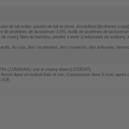
re de lait entier, poudre de lait écrémé, émulsifiant [lécithines (soja)],
é de protéines de lactosérum 3,5%, isolât de protéines de lactoséru
de maïs], fibre de bambou, poudre à lever (carbonates de sodium), é
es oeufs, du soja, des cacahuètes, des crustacés, des poissons, desm
JJ/MM/AA): voir le champ blanc(LOT/EXP).
é dans un endroit frais et sec. Consommer dans 6 mois après ouve
 l’UE.