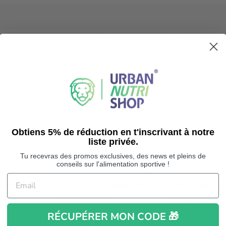
ange pour pâtisserie de Muffin protéiné -750g - Bio
r à 180 °C. Mélanger 1 portion (75 g = 4 cuillères à soupe bombées) 
l jusqu’à ce que la préparation soit homogène. Faire cuire dans les mo
te pour préparer 3 muffins. Vous pouvez également utiliser de la grai
Obtiens 5% de réduction en t'inscrivant à notre
liste privée.
Tu recevras des promos exclusives, des news et pleins de
conseils sur l'alimentation sportive !
RÉCUPÉRER MON CODE 🎁