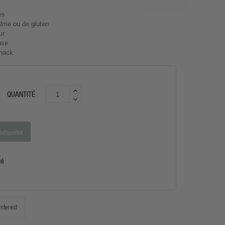
es
alme ou de gluten
ur
use
snack
QUANTITÉ
indisponible
ué
interest