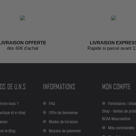
LIVRAISON OFFERTE
LIVRAISON EXPRES
dès 60€ d'achat
Rapide si passé avant 1
OS DE U.N.S
INFORMATIONS
MON COMPTE
omme nous ?
FAQ
Partenaires | Urba
Shop - Ventes de prot
outique et e-shop
Offre de bienvenue
BCAA Musculation
News
Modes de livraison
Mes commandes
vor le Blog
Moyens de paiement