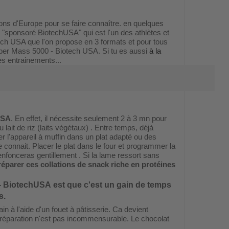
alons d'Europe pour se faire connaître. en quelques
"sponsoré BiotechUSA" qui est l'un des athlètes et
ech USA que l'on propose en 3 formats et pour tous
'Hyper Mass 5000 - Biotech USA. Si tu es aussi
à la
es entrainements...
USA
. En effet, il nécessite seulement 2 à 3 mn pour
 lait de riz (laits végétaux) . Entre temps, déjà
l'appareil à muffin dans un plat adapté ou des
e connait. Placer le plat dans le four et programmer la
enfonceras gentillement . Si la lame ressort sans
réparer ces collations de snack riche en protéines
 - BiotechUSA
est que c'est un gain de temps
s.
 à l'aide d'un fouet à pâtisserie. Ca devient
préparation n'est pas incommensurable. Le chocolat