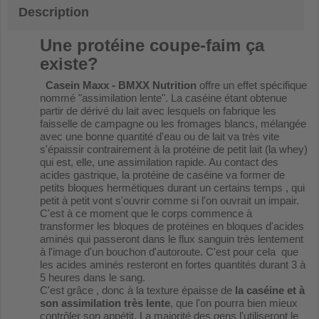
Description
Une protéine coupe-faim ça
existe?
Casein Maxx - BMXX Nutrition
offre un effet spécifique
nommé "assimilation lente". La caséine étant obtenue
partir de dérivé du lait avec lesquels on fabrique les
faisselle de campagne ou les fromages blancs, mélangée
avec une bonne quantité d'eau ou de lait va très vite
s'épaissir contrairement à la protéine de petit lait (la whey)
qui est, elle, une assimilation rapide. Au contact des
acides gastrique, la protéine de caséine va former de
petits bloques hermétiques durant un certains temps , qui
petit à petit vont s'ouvrir comme si l'on ouvrait un impair.
C'est à ce moment que le corps commence à
transformer les bloques de protéines en bloques d'acides
aminés qui passeront dans le flux sanguin très lentement
à l'image d'un bouchon d'autoroute. C'est pour cela que
les acides aminés resteront en fortes quantités durant 3 à
5 heures dans le sang.
C'est grâce , donc à la texture épaisse de
la caséine et à
son assimilation très lente
, que l'on pourra bien mieux
contrôler son appétit. La majorité des gens l'utiliseront le