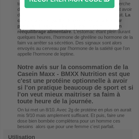
tout autant un bienfait pour les personnes à la recherche
de perte de gras qui en décharge calorique peuvent avoir
des pulsions alimentaire fortes le soir ou dans la nuit.
La
caséine à cette qualité de renforcer la satiété sur
plusieurs heures et donc de mieux maitriser son
rééquilibrage alimentaire
. L'estomac étant plein durant
quelques heures, l'hormone de ghréline ou hormone de la
faim va arrêter sa sécrétion. Des signaux sont alors
envoyés au cerveau par l'hormone de la satiété que l'on
appelle l'hormone de leptine.
Notre avis sur la consommation de la
Casein Maxx - BMXX Nutrition
est que
c'est une protéine optionnelle à avoir
si l'on pratique beaucoup de sport et si
l'on veut mieux maitriser sa faim à
toute heure de la journée.
On lui met un 8/10. Avec 2g de protéine en plus on aurait
mis 9/10 mais amplement suffisant. Et puis, faire une
dose bien bombée complètera pour un homme ces
besoins alors que pour une femme c'est parfait.
Utilisation