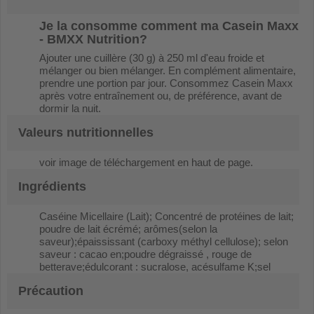
Je la consomme comment ma
Casein Maxx
- BMXX Nutrition
?
Ajouter une cuillère (30 g) à 250 ml d'eau froide et
mélanger ou bien mélanger. En complément alimentaire,
prendre une portion par jour. Consommez Casein Maxx
après votre entraînement ou, de préférence, avant de
dormir la nuit.
Valeurs nutritionnelles
voir image de téléchargement en haut de page.
Ingrédients
Caséine Micellaire (Lait); Concentré de protéines de lait;
poudre de lait écrémé; arômes(selon la
saveur);épaississant (carboxy méthyl cellulose); selon
saveur : cacao en;poudre dégraissé , rouge de
betterave;édulcorant : sucralose, acésulfame K;sel
Précaution