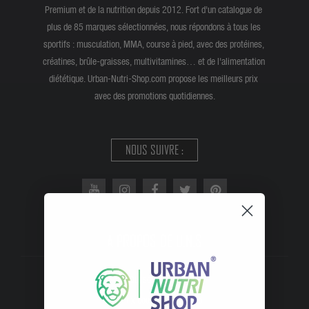
Premium et de la nutrition depuis 2012. Fort d'un catalogue de
plus de 85 marques sélectionnées, nous répondons à tous les
sportifs : musculation, MMA, course à pied, avec des protéines,
créatines, brûle-graisses, multivitamines… et de l'alimentation
diététique. Urban-Nutri-Shop.com propose les meilleurs prix
avec des promotions quotidiennes.
NOUS SUIVRE :
A PROPOS DE U.N.S
Qui somme nous ?
Prix boutique et e-shop