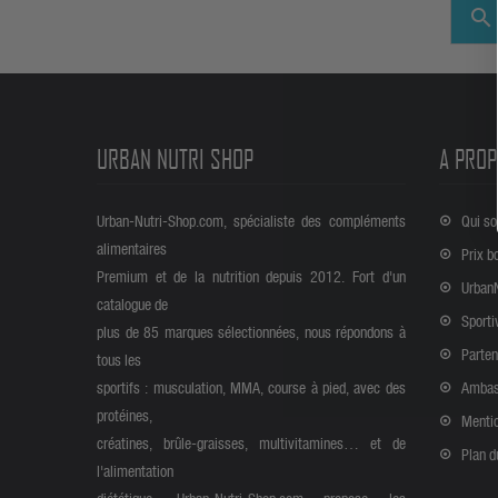
search
URBAN NUTRI SHOP
A PROP
Urban-Nutri-Shop.com, spécialiste des compléments
Qui s
alimentaires
Prix b
Premium et de la nutrition depuis 2012. Fort d'un
Urban
catalogue de
Sporti
plus de 85 marques sélectionnées, nous répondons à
Parten
tous les
sportifs : musculation, MMA, course à pied, avec des
Ambas
protéines,
Mentio
créatines, brûle-graisses, multivitamines… et de
Plan d
l'alimentation