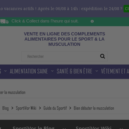
 vacances actifs ! Après le 06/08 à 14h : expédition le 24/08 ?
C
Click & Collect dans l'heure qui suit.
Sur les horaires d'ou
ad
VENTE EN LIGNE DES COMPLEMENTS
ALIMENTAIRES POUR LE SPORT & LA
MUSCULATION
S
ALIMENTATION SAINE
SANTÉ & BIEN ÊTRE
VÊTEMENT ET 
er la musculation
Blog
SportiVor Wiki
Guide du Sportif
Bien débuter la musculation
g
SportiVor le Blog
SportiVor Wiki