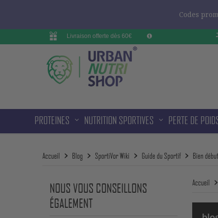
Codes promo
Livraison offerte dès 60€
PROTEINES
NUTRITION SPORTIVES
PERTE DE POID
Accueil
Blog
SportiVor Wiki
Guide du Sportif
Bien début
Accueil
NOUS VOUS CONSEILLONS
ÉGALEMENT
blo