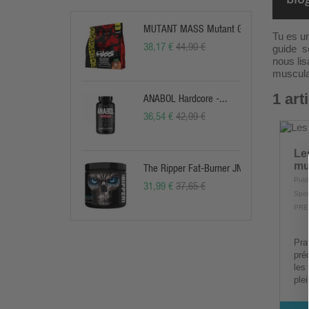
MUTANT MASS Mutant Gainer
Tu es un
38,17 €
44,90 €
guide se
nous lis
muscula
1 art
ANABOL Hardcore -...
36,54 €
42,99 €
Le
mu
The Ripper Fat-Burner JNX
Publ
31,99 €
37,65 €
Spor
PRE
musc
Pra
pré
les
ple