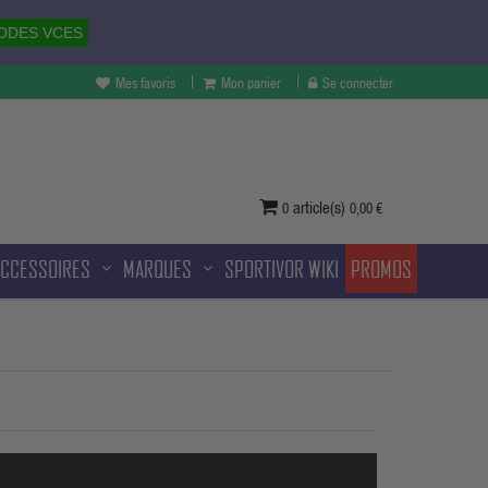
ODES VCES
Mes favoris
Mon panier
Se connecter
vertures à Melun et sans frais
ditionnelle.
article(s)
0
0,00 €
ACCESSOIRES
MARQUES
SPORTIVOR WIKI
PROMOS