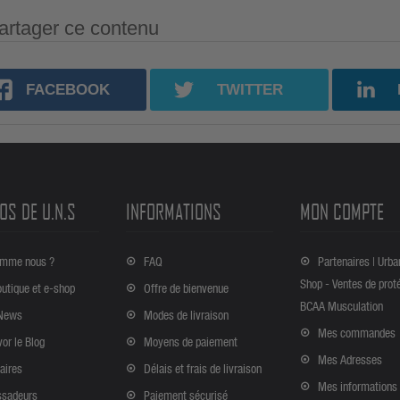
artager ce contenu
FACEBOOK
TWITTER
OS DE U.N.S
INFORMATIONS
MON COMPTE
omme nous ?
FAQ
Partenaires | Urba
Shop - Ventes de prot
outique et e-shop
Offre de bienvenue
BCAA Musculation
News
Modes de livraison
Mes commandes
vor le Blog
Moyens de paiement
Mes Adresses
aires
Délais et frais de livraison
Mes informations
sadeurs
Paiement sécurisé