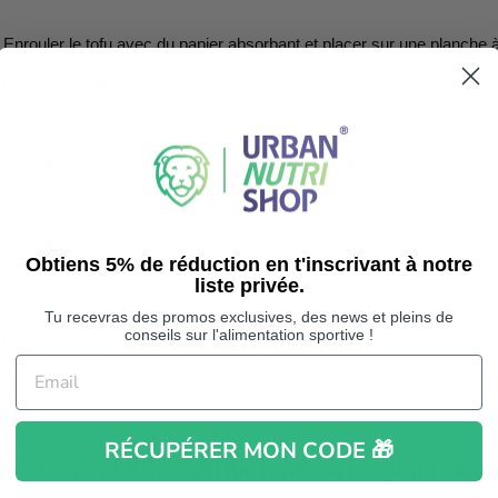
Enrouler le tofu avec du papier absorbant et placer sur une planche 
Mettre une plaque lourde sur le dessus pour presser le liquide envir
Égoutter le tofu jusqu’à ce qu’il soit sec avec des serviettes en papie
Mettre les graines de sésame sur une plaque.
Rouler chaque cube de tofu dans les graines de sésame. Pousser de
pour qu’il soit entièrement couvert
Chauffer un peu l'huile dans une poêle à frire profonde.
Faire revenir le tofu jusqu'à ce qu’il soit doré, sortir le tofu de la ca
vous en avoir gardez un au chaud)
Nettoyer et couper les poivrons en petits morceaux
Chauffer une poêle avec un peu d'huile
Obtiens 5% de réduction en t'inscrivant à notre
Ajouter les poivrons et le gingembre frais. Sauté pour 2 minutes ajout
piment en poudre
liste privée.
Mélanger le jus d'ananas et sauce de soja avec la fécule de maïs de 
Tu recevras des promos exclusives, des news et pleins de
Ajouter à la poêle avec l’ananas, gingembre et piment
conseils sur l'alimentation sportive !
Laisser mijoter pendant quelques minutes
Remuer jusqu'à épaississement
Servez et dégustez
RÉCUPÉRER MON CODE 🎁
Les valeurs nutritionnels à ce plat pour