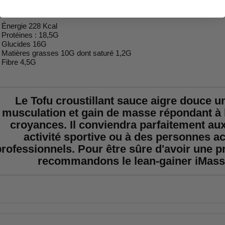
Énergie 228 Kcal
Protéines : 18,5G
Glucides 16G
Matières grasses 10G dont saturé 1,2G
Fibre 4,5G
Le Tofu croustillant sauce aigre douce un
musculation et gain de masse répondant à l
croyances. Il conviendra parfaitement au
activité sportive ou à des personnes ac
professionnels. Pour être sûre d'avoir une 
recommandons le lean-gainer iMass 