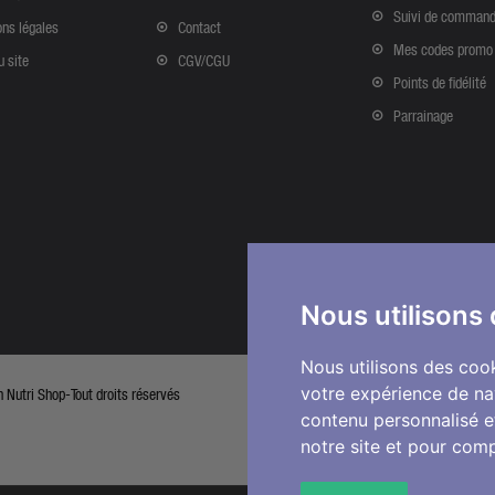
Suivi de comman
ns légales
Contact
Mes codes promo
u site
CGV/CGU
Points de fidélité
Parrainage
Nous utilisons
Nous utilisons des cook
votre expérience de na
Nutri Shop-Tout droits réservés
contenu personnalisé et
notre site et pour com