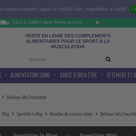
 vacances actifs ! Après le 06/08 à 14h : expédition le 24/08 ?
C
Click & Collect dans l'heure qui suit.
Sur les horaires d'ou
ad
VENTE EN LIGNE DES COMPLEMENTS
ALIMENTAIRES POUR LE SPORT & LA
MUSCULATION
S
ALIMENTATION SAINE
SANTÉ & BIEN ÊTRE
VÊTEMENT ET 
Délicieux Tofu Croustillant
Blog
SportiVor le Blog
Recettes de cuisines salées
Délicieux Tofu Croustill
g
SportiVor le Blog
SportiVor Wiki