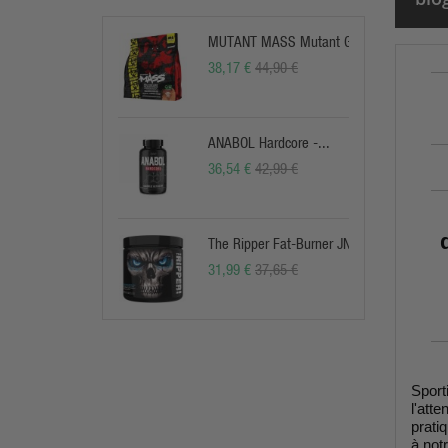
MUTANT MASS Mutant Gainer
38,17 €
44,90 €
ANABOL Hardcore -...
36,54 €
42,99 €
The Ripper Fat-Burner JNX
31,99 €
37,65 €
Sport
l'att
prati
à not