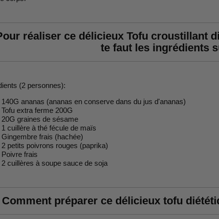
our réaliser ce délicieux Tofu croustillant d
te faut les ingrédients s
dients (2 personnes):
140G ananas (ananas en conserve dans du jus d'ananas)
Tofu extra ferme 200G
20G graines de sésame
1 cuillère à thé fécule de maïs
Gingembre frais (hachée)
2 petits poivrons rouges (paprika)
Poivre frais
2 cuillères à soupe sauce de soja
Comment préparer ce délicieux tofu diététi