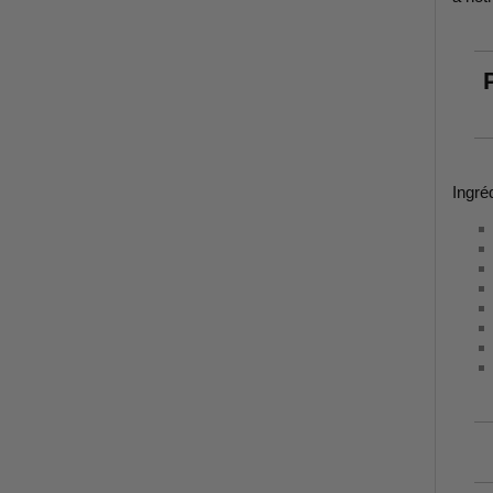
P
Ingré