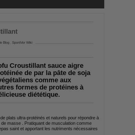
illant
 le Blog
,
SportiVor Wiki
ofu Croustillant sauce aigre
otéinée de par la pâte de soja
x végétaliens comme aux
utres formes de protéines à
licieuse diététique.
de plats ultra-protéinés et naturels pour répondre à
ise de masse . Pratiquant de musculation comme
 repas saint et apportant les nutriments nécessaires