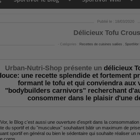
keyboard_arrow_down
keyboard_arrow_down
Publié le : 18/03/2020
Délicieux Tofu Croust
- Catégories :
Recettes de cuisines salées
,
SportiVor
Urban-Nutri-Shop présente un
délicieux T
douce: une recette splendide et fortement pr
formant le tofu et qui conviendra au
"bodybuilders carnivors" recherchant d'a
consommer dans le plaisir d'une dé
iVor, le Blog c'est aussi une ouverture d'esprit dans la consommation 
ente du sportif et du "musculeux" souhaitant bâtir un maximum de pr
quant sportif en général ou bien le sédentaire qui souhaite réaliser un
re corps.