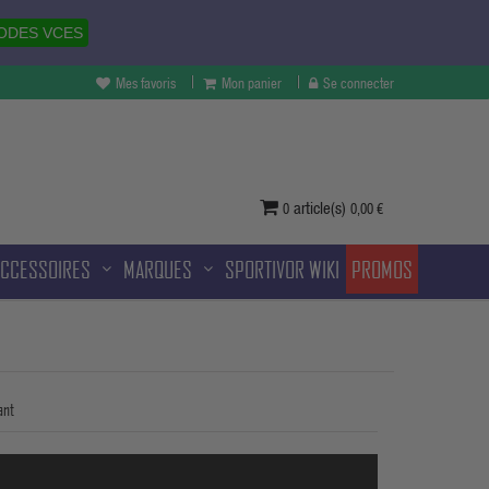
ODES VCES
Mes favoris
Mon panier
Se connecter
vertures à Melun et sans frais
ditionnelle.
article(s)
0
0,00 €
ACCESSOIRES
MARQUES
SPORTIVOR WIKI
PROMOS
ant