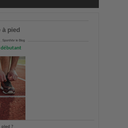
 à pied
,
SportiVor le Blog
u débutant
 pied ?