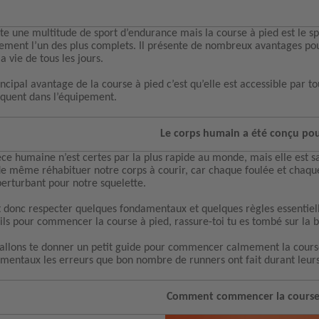
iste une multitude de sport d’endurance mais la course à pied est le s
ement l’un des plus complets. Il présente de nombreux avantages pour
a vie de tous les jours.
incipal avantage de la course à pied c’est qu’elle est accessible par
quent dans l’équipement.
Le corps humain a été conçu pou
èce humaine n’est certes par la plus rapide au monde, mais elle est sa
de même réhabituer notre corps à courir, car chaque foulée et chaqu
perturbant pour notre squelette.
ut donc respecter quelques fondamentaux et quelques règles essentiel
ils pour commencer la course à pied, rassure-toi tu es tombé sur la
allons te donner un petit guide pour commencer calmement la course
mentaux les erreurs que bon nombre de runners ont fait durant leurs
Comment commencer la course 