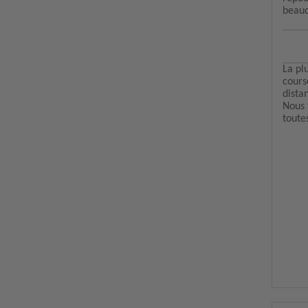
beauc
La pl
course
dista
Nous 
toute