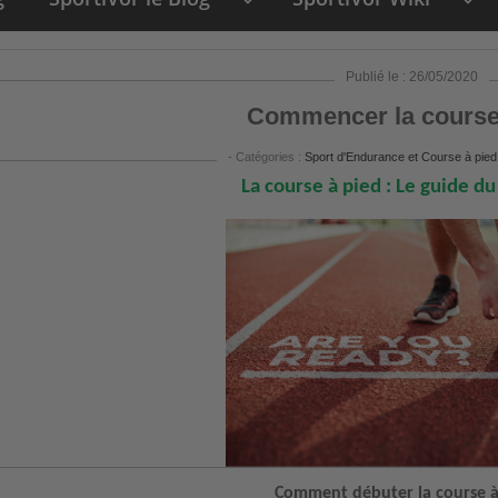
keyboard_arrow_down
keyboard_arrow_down
Publié le : 26/05/2020
Commencer la course
- Catégories :
Sport d'Endurance et Course à pied
La course à pied : Le guide d
Comment débuter la course à