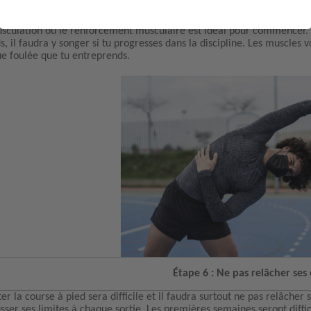
Étape 5 : Faire de la musculation p
sculation ou le renforcement musculaire est idéal pour commencer. B
s, il faudra y songer si tu progresses dans la discipline. Les muscle
e foulée que tu entreprends.
Étape 6 : Ne pas relâcher ses 
r la course à pied sera difficile et il faudra surtout ne pas relâcher 
sser ses limites à chaque sortie. Les premières semaines seront diffici