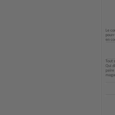
Le co
pourr
en co
Tout 
Qui d
paire
magas