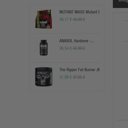
MUTANT MASS Mutant Gainer
38,17 €
44,90 €
ANABOL Hardcore -...
36,54 €
42,99 €
The Ripper Fat-Burner JNX
31,99 €
37,65 €