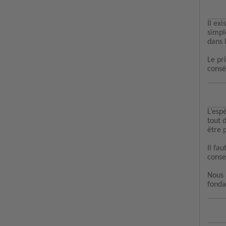
Il ex
simpl
dans l
Le pr
consé
L’esp
tout 
être 
Il fa
conse
Nous 
fonda