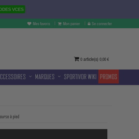
ODES VCES
Mes favoris
Mon panier
Se connecter
vertures à Melun et sans frais
ditionnelle.
article(s)
0
0,00 €
ACCESSOIRES
MARQUES
SPORTIVOR WIKI
PROMOS
ourse à pied