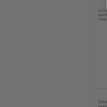
La mu
abord
chaqu
Débute
repou