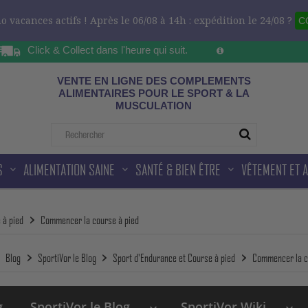
 vacances actifs ! Après le 06/08 à 14h : expédition le 24/08 ?
C
Click & Collect dans l'heure qui suit.
Sur les horaires d'ou
ad
VENTE EN LIGNE DES COMPLEMENTS
ALIMENTAIRES POUR LE SPORT & LA
MUSCULATION
S
ALIMENTATION SAINE
SANTÉ & BIEN ÊTRE
VÊTEMENT ET 
 à pied
Commencer la course à pied
Blog
SportiVor le Blog
Sport d'Endurance et Course à pied
Commencer la c
g
SportiVor le Blog
SportiVor Wiki