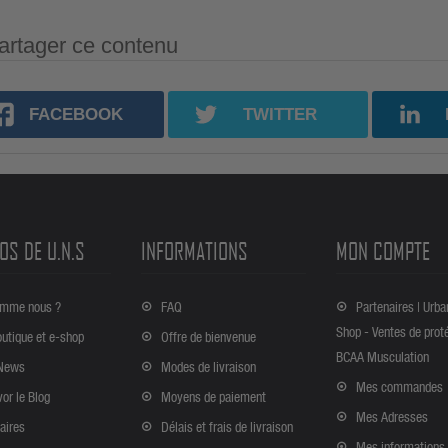
artager ce contenu
FACEBOOK
TWITTER
OS DE U.N.S
INFORMATIONS
MON COMPTE
omme nous ?
FAQ
Partenaires | Urba
Shop - Ventes de prot
outique et e-shop
Offre de bienvenue
BCAA Musculation
News
Modes de livraison
Mes commandes
vor le Blog
Moyens de paiement
Mes Adresses
aires
Délais et frais de livraison
Mes informations