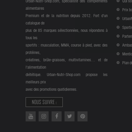
Urban-Nutri-Shop.com, spécialiste des compléments
Qui s
alimentaires
Prix b
Premium et de la nutrition depuis 2012. Fort d'un
Urban
catalogue de
Sporti
plus de 85 marques sélectionnées, nous répondons à
Parten
tous les
sportifs : musculation, MMA, course à pied, avec des
Ambas
protéines,
Mentio
créatines, brûle-graisses, multivitamines… et de
Plan d
l'alimentation
diététique. Urban-Nutri-Shop.com propose les
meilleurs prix
avec des promotions quotidiennes.
NOUS SUIVRE :