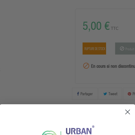
5,00 €
TTC
RUPTURE DE STOCK
Produit 
99999

En cours si non discontin
Partager
Tweet
P