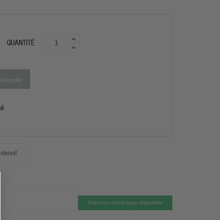
QUANTITÉ
indisponible
ué
interest
Prévenez-moi lorsque disponible