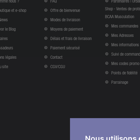
omme nous ?
FAQ
Partenaires | Urba
Shop - Ventes de prot
outique et e-shop
Offre de bienvenue
BCAA Musculation
News
Modes de livraison
Mes commandes
vor le Blog
Moyens de paiement
Mes Adresses
aires
Délais et frais de livraison
Mes informations
sadeurs
Paiement sécurisé
Suivi de comman
ns légales
Contact
Mes codes promo
u site
CGV/CGU
Points de fidélité
Parrainage
Nous utilisons