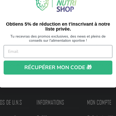
Obtiens 5% de réduction en t'inscrivant à notre
liste privée.
Tu recevras des promos exclusives, des news et pleins de
conseils sur l'alimentation sportive !
LIVRAISON OFFERTE
LIVRAISON EXPRES
RÉCUPÉRER MON CODE 🎁
dès 60€ d'achat
Rapide si passé avant 1
OS DE U.N.S
INFORMATIONS
MON COMPTE