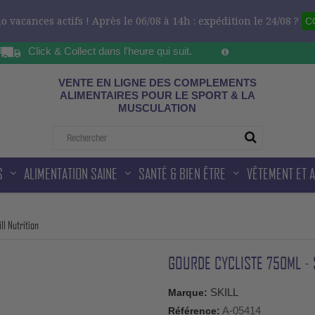
 vacances actifs ! Après le 06/08 à 14h : expédition le 24/08 ?
C
Click & Collect dans l'heure qui suit.
Sur les horaires d'ou
ad
VENTE EN LIGNE DES COMPLEMENTS
ALIMENTAIRES POUR LE SPORT & LA
MUSCULATION
S
ALIMENTATION SAINE
SANTÉ & BIEN ÊTRE
VÊTEMENT ET 
ll Nutrition
GOURDE CYCLISTE 750ML - 
SKILL
Marque:
A-05414
Référence: