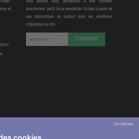
n Nutri
Vous pouvez vous désinscrire à tout moment
éines et
directement partir de la newsletter. Ou bien à partir de
nos informations de contact dans les conditions
d'utlisation du site.
S'ABONNER
 perso
de
Je refuse
 des cookies