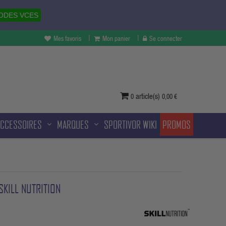
ODES VCES
Mes favoris
Mon panier
Se connecter
vertures à Melun et sans frais
ditionnelle.
article(s)
0
0,00 €
ACCESSOIRES
MARQUES
SPORTIVOR WIKI
PROMOS
SKILL NUTRITION