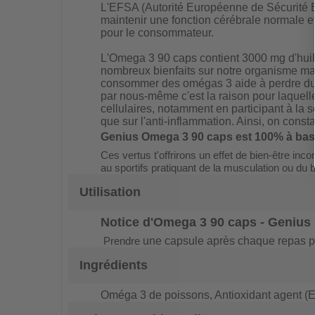
L'EFSA (Autorité Européenne de Sécurité E
maintenir une fonction cérébrale normale e
pour le consommateur.
L'Omega 3 90 caps contient 3000 mg d'huil
nombreux bienfaits sur notre organisme ma
consommer des omégas 3 aide à perdre du p
par nous-même c'est la raison pour laquell
cellulaires, notamment en participant à la s
que sur l'anti-inflammation. Ainsi, on con
Genius Omega 3 90 caps
est 100% à bas
Ces vertus t'offrirons un effet de bien-être inco
au sportifs pratiquant de la musculation ou du 
Utilisation
Notice d'
Omega 3 90 caps - Genius 
Prendre
une capsule après chaque repas pr
Ingrédients
Oméga 3 de poissons, Antioxidant agent (E