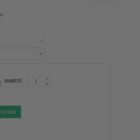
le
QUANTITÉ
 AU PANIER