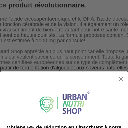
 ce
produit révolutionnaire
.
é l'acide eicosapentaénoïque et le DHA, l'acide docos
a fonction cérébrale et de la vision. Il a également un rôle
n vrai sentiment de bien-être autant pour notre santé m
t sont de hautes qualités. La formule proposée contien
on est estimée à 1000 mg par capsule!
utri-Shop apprécie au plus haut point car elle propose u
Girls qui veulent savoir ce qu'ils consomment. Toute la ga
normes certifiées européennes sur ce type de complément a
partir de fermentation d'algues et aux saveurs naturelles
ique, aux saveurs inédites et naturelles. Leur
Lean-Gaine
uire ce type de produit!) Genius Nutrition est distribu
 le meilleur des compléments sport pour les distributeu
es marques.
r l'Omega 3 de Genius Nutrition ?
Obtiens 5% de réduction en t'inscrivant à notre