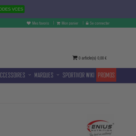
ODES VCES
Mes favoris
Mon panier
Se connecter
vertures à Melun et sans frais
ditionnelle.
article(s)
0
0,00 €
ACCESSOIRES
MARQUES
SPORTIVOR WIKI
PROMOS