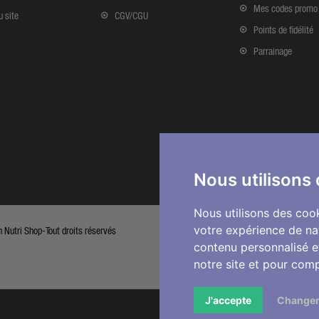
Mes codes promo
u site
CGV/CGU
Points de fidélité
Parrainage
Nous utilisons
Nous utilisons des cook
votre expérience de na
Nutri Shop-Tout droits réservés
contenu personnalisé et
notre site et pour com
J'accepte
Changer