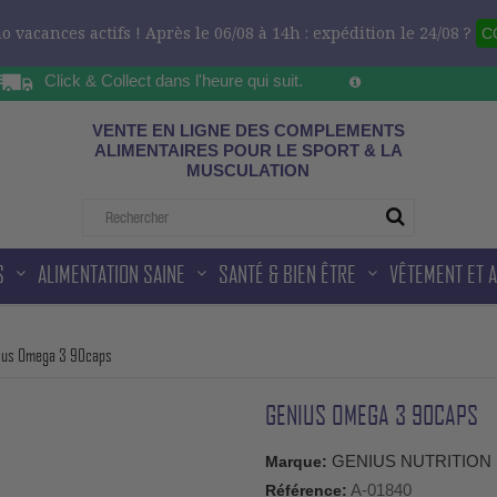
 vacances actifs ! Après le 06/08 à 14h : expédition le 24/08 ?
C
Click & Collect dans l'heure qui suit.
Sur les horaires d'ou
ad
VENTE EN LIGNE DES COMPLEMENTS
ALIMENTAIRES POUR LE SPORT & LA
MUSCULATION
S
ALIMENTATION SAINE
SANTÉ & BIEN ÊTRE
VÊTEMENT ET 
ius Omega 3 90caps
GENIUS OMEGA 3 90CAPS
GENIUS NUTRITION
Marque:
A-01840
Référence: