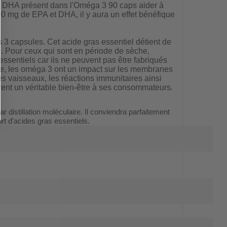
e DHA présent dans l'Oméga 3 90 caps aider à
50 mg de EPA et DHA, il y aura un effet bénéfique
 capsules. Cet acide gras essentiel détient de
. Pour ceux qui sont en période de sèche,
entiels car ils ne peuvent pas être fabriqués
e, les oméga 3 ont un impact sur les membranes
 des vaisseaux, les réactions immunitaires ainsi
frent un véritable bien-être à ses consommateurs.
r distillation moléculaire. Il conviendra parfaitement
rt d'acides gras essentiels.