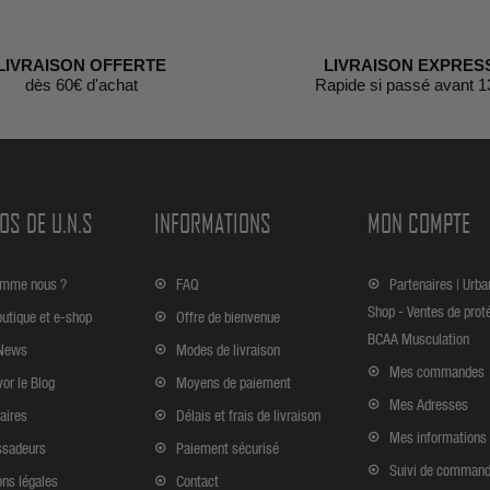
LIVRAISON OFFERTE
LIVRAISON EXPRES
dès 60€ d'achat
Rapide si passé avant 1
OS DE U.N.S
INFORMATIONS
MON COMPTE
omme nous ?
FAQ
Partenaires | Urba
Shop - Ventes de prot
outique et e-shop
Offre de bienvenue
BCAA Musculation
News
Modes de livraison
Mes commandes
vor le Blog
Moyens de paiement
Mes Adresses
aires
Délais et frais de livraison
Mes informations
sadeurs
Paiement sécurisé
Suivi de comman
ns légales
Contact