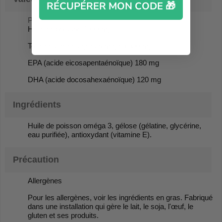
RÉCUPÉRER MON CODE 🎁
Par SoftGel:
Huile de poisson 1000mg
Total des acides gras oméga 3 300mg
EPA (acide eicosapentaénoïque) 180 mg
DHA (acide docosahexaénoïque) 120 mg
Ingrédients
Huile de poisson oméga 3, gélose (gélatine, glycérine,
eau purifiée), antioxydant (vitamine E).
Précaution
Allergènes
Pour les allergènes, voir les ingrédients en gras. Fabriqué
dans une installation qui gère le lait, le soja, l'œuf, le
gluten et ses produits.