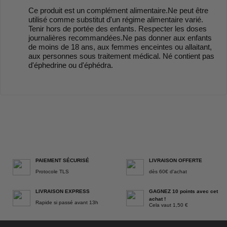
Ce produit est un complément alimentaire.Ne peut être
utilisé comme substitut d'un régime alimentaire varié.
Tenir hors de portée des enfants. Respecter les doses
journalières recommandées.Ne pas donner aux enfants
de moins de 18 ans, aux femmes enceintes ou allaitant,
aux personnes sous traitement médical. Né contient pas
d'éphedrine ou d'éphédra.
PAIEMENT SÉCURISÉ
LIVRAISON OFFERTE
Protocole TLS
dès 60€ d'achat
LIVRAISON EXPRESS
GAGNEZ 10 points avec cet
achat !
Rapide si passé avant 13h
Cela vaut 1,50 €