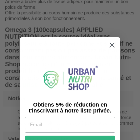
Amène à brûler plus de tissus adipeux pour maintenir un bon
poids de forme.
Offre la possibilité au corps humain de produire des substances
primordiales à son bon fonctionnement.
Omega 3 (100capsules) APPLIED
NUTRITION
est la source idéal gras
polyinsaturé à toute personne et sportif ne
consommant pas ou pas assez de poissons
dans leur régime alimentaire. Urban-Nutri-
Shop rappelle qu'en musculation ce
produit bien-être est essentiel à la
construction d'un corps en bonne santé et
de sa
prise de masse
musculaire
.
Notice
Obtiens 5% de réduction en
t'inscrivant à notre liste privée.
Consomme 1 à 3 capsules par jour en milieu ou fin de
repas uniquement. 3 capsules pour les athlètes de force
seront un bienfait ! Les Oméga 3 peuvent se consommer
toute l'année sans arrêt...
Valeurs nutritionnelles