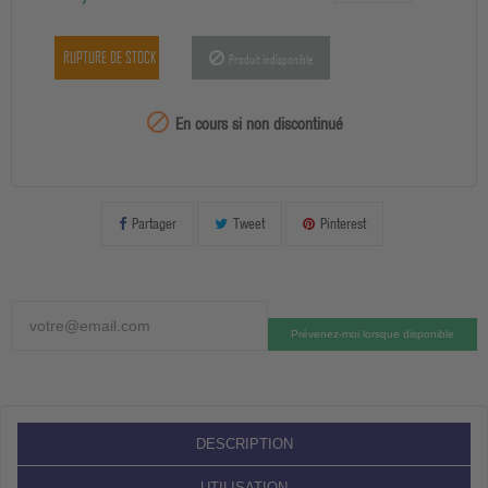
RUPTURE DE STOCK
Produit indisponible
99999

En cours si non discontinué
Partager
Tweet
Pinterest
Prévenez-moi lorsque disponible
DESCRIPTION