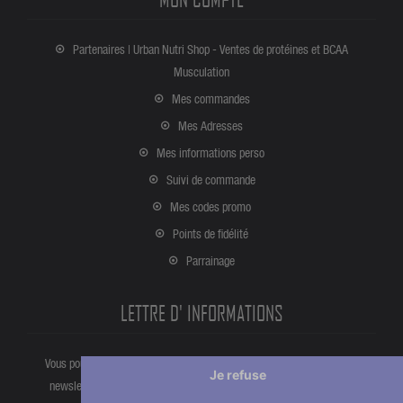
Partenaires | Urban Nutri Shop - Ventes de protéines et BCAA
Musculation
Mes commandes
Mes Adresses
Mes informations perso
Suivi de commande
Mes codes promo
Points de fidélité
Parrainage
LETTRE D' INFORMATIONS
Vous pouvez vous désinscrire à tout moment directement partir de la
Je refuse
newsletter. Ou bien à partir de nos informations de contact dans les