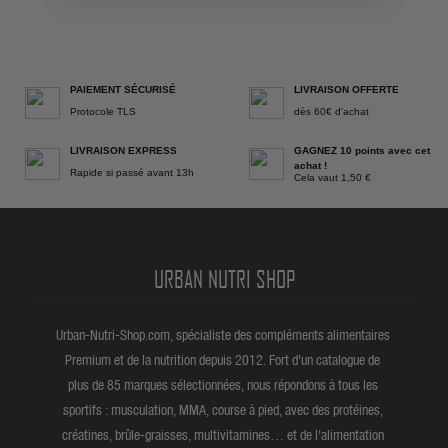
PAIEMENT SÉCURISÉ
LIVRAISON OFFERTE
Protocole TLS
dès 60€ d'achat
LIVRAISON EXPRESS
GAGNEZ 10 points avec cet
achat !
Rapide si passé avant 13h
Cela vaut 1,50 €
URBAN NUTRI SHOP
Urban-Nutri-Shop.com, spécialiste des compléments alimentaires
Premium et de la nutrition depuis 2012. Fort d'un catalogue de
plus de 85 marques sélectionnées, nous répondons à tous les
sportifs : musculation, MMA, course à pied, avec des protéines,
créatines, brûle-graisses, multivitamines… et de l'alimentation