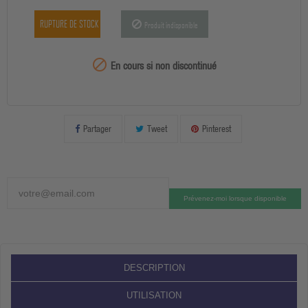
RUPTURE DE STOCK
Produit indisponible
99999

En cours si non discontinué
Partager
Tweet
Pinterest
Prévenez-moi lorsque disponible
DESCRIPTION
UTILISATION