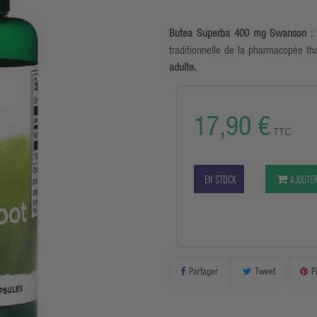
Butea Superba 400 mg Swanson
: 
traditionnelle de la pharmacopée tha
adulte.
17,90 €
TTC
EN STOCK
AJOUTER
Partager
Tweet
P