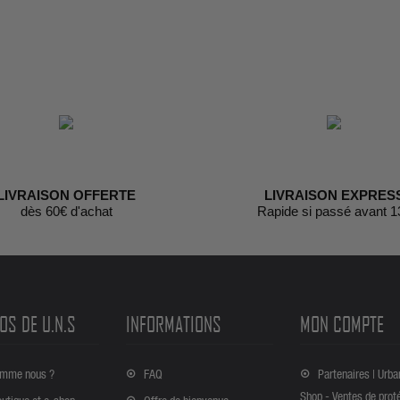
LIVRAISON OFFERTE
LIVRAISON EXPRES
dès 60€ d'achat
Rapide si passé avant 1
OS DE U.N.S
INFORMATIONS
MON COMPTE
omme nous ?
FAQ
Partenaires | Urba
Shop - Ventes de prot