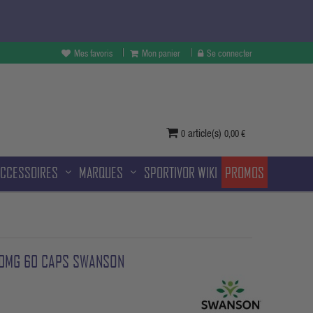
Mes favoris
Mon panier
Se connecter
vertures à Melun et sans frais
ditionnelle.
article(s)
0
0,00 €
ACCESSOIRES
MARQUES
SPORTIVOR WIKI
PROMOS
00MG 60 CAPS SWANSON