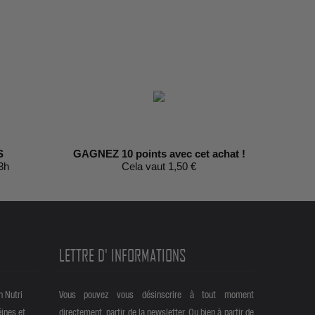
S
GAGNEZ 10 points avec cet achat !
3h
Cela vaut 1,50 €
LETTRE D' INFORMATIONS
n Nutri
Vous pouvez vous désinscrire à tout moment
éines et
directement partir de la newsletter. Ou bien à partir de