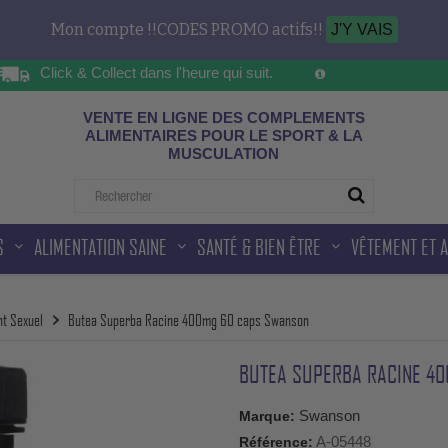
Mon compte !!CODES PROMO actifs!!
J'Y VAIS
Click & Collect dans l'heure qui suit.
Sur les horaires d'ou
ad
VENTE EN LIGNE DES COMPLEMENTS
ALIMENTAIRES POUR LE SPORT & LA
MUSCULATION
S
ALIMENTATION SAINE
SANTÉ & BIEN ÊTRE
VÊTEMENT ET 
nt Sexuel
Butea Superba Racine 400mg 60 caps Swanson
BUTEA SUPERBA RACINE 4
Swanson
Marque:
A-05448
Référence: