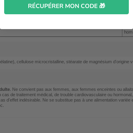
)
400 
RÉCUPÉRER MON CODE 🎁
60 c
1 ca
hom
latine), cellulose microcristalline, stéarate de magnésium d'origine v
dulte
. Ne convient pas aux femmes, aux femmes enceintes ou allait
cas de traitement médical, de trouble cardiovasculaire ou hormonal
 cas d'effet indésirable. Ne se substitue pas à une alimentation variée 
ec.