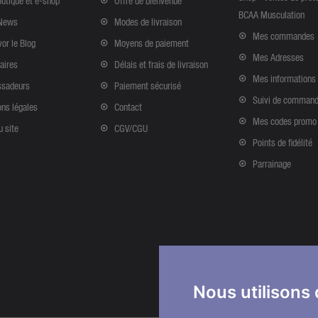
outique et e-shop
Offre de bienvenue
BCAA Musculation
News
Modes de livraison
Mes commandes
vor le Blog
Moyens de paiement
Mes Adresses
aires
Délais et frais de livraison
Mes informations
sadeurs
Paiement sécurisé
Suivi de comman
ns légales
Contact
Mes codes promo
u site
CGV/CGU
Points de fidélité
Parrainage
Nous utilisons