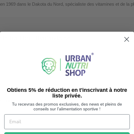
n 1969 dans le Dakota du Nord, spécialiste des vitamines et de la ph
la tradition thaïlandaise
 Butea superba pousse dans les forêts du nord du pays et du Myanm
iquement associée à la vitalité de l'homme. La version « full spectru
u'utilisé traditionnellement, plutôt qu'un extrait standardisé sur un com
t intégrer cette plante traditionnelle à sa routine, en cure ou en usa
rs d'un repas.
Obtiens 5% de réduction en t'inscrivant à notre
liste privée.
00 mg – Swanson ?
Tu recevras des promos exclusives, des news et pleins de
u, au cours d'un repas. Ne pas dépasser la dose journalière recomm
conseils sur l'alimentation sportive !