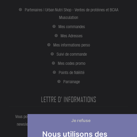
Partenaires | Urban Nutri Shop - Ventes de protéines et BCAA
Musculation
Mes commandes
Mes Adresses
Mes informations perso
Suivi de commande
Mes codes promo
Points de fidélité
Parrainage
LETTRE D' INFORMATIONS
Vous pouvez vous désinscrire à tout moment directement partir de la
Je refuse
newsletter. Ou bien à partir de nos informations de contact dans les
conditions d'utlisation du site.
Nous utilisons des