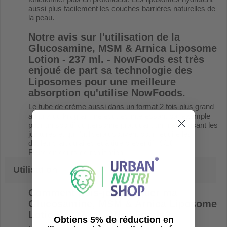
aussi plus facilement les couches barrières naturelles de
la peau.
Notre avis sur l'utilisation de la
Glucosamine, MSM & Arnica Liposome
Lotion - 237 ml. - NowFoods
est très
enjoué de part sa technologie des
Liposomes pour une meilleure
absorption qu'utilise NowFoods.
Le tube de crème aussi dans un format 2 fois plus grand
au prix du kilogramme est très intéressant par exemple
pour un sportif ou personne pratiquant un métier usant les
jointures et qui l'utiliserait souvent pour réduire les
douleurs articulaires et à titre préventif...9/10
Fiche en cours de réalisation...
Utilisation
Comment dois-je appliquer ma
Glucosamine, MSM & Arnica Liposome
Lotion - 237 ml. - NowFoods
?
Obtiens 5% de réduction en