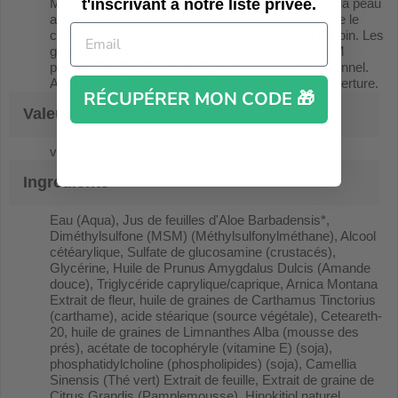
t'inscrivant à notre liste privée.
Massez la lotion glucosamine, MSM et arnica sur la peau
au besoin, en évitant les zones sensibles telles que le
contour des yeux. Utiliser quotidiennement au besoin. Les
gélules ou comprimés NOW Glucosamine et MSM
peuvent être pris en interne pour un soutien nutritionnel.
A conserver dans un endroit frais et sec après ouverture.
RÉCUPÉRER MON CODE 🎁
Valeurs nutritionnelles
voir les ingrédients
Ingrédients
Eau (Aqua), Jus de feuilles d'Aloe Barbadensis*,
Diméthylsulfone (MSM) (Méthylsulfonylméthane), Alcool
cétéarylique, Sulfate de glucosamine (crustacés),
Glycérine, Huile de Prunus Amygdalus Dulcis (Amande
douce), Triglycéride caprylique/caprique, Arnica Montana
Extrait de fleur, huile de graines de Carthamus Tinctorius
(carthame), acide stéarique (source végétale), Ceteareth-
20, huile de graines de Limnanthes Alba (mousse des
prés), acétate de tocophéryle (vitamine E) (soja),
phosphatidylcholine (phospholipides) (soja), Camellia
Sinensis (Thé vert) Extrait de feuille, Extrait de graine de
Citrus Grandis (Pamplemousse), Hinokitiol naturel,