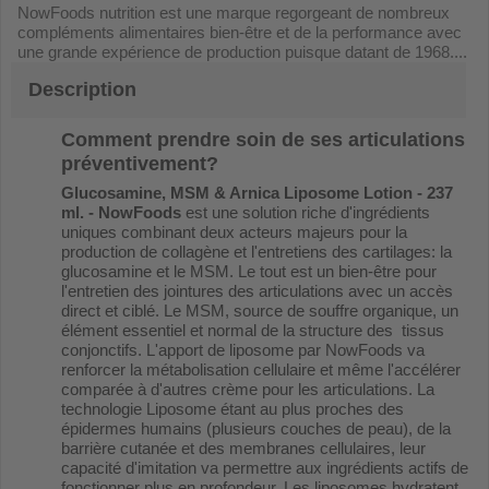
NowFoods nutrition est une marque regorgeant de nombreux
compléments alimentaires bien-être et de la performance avec
une grande expérience de production puisque datant de 1968....
Description
Comment prendre soin de ses articulations
préventivement?
Glucosamine, MSM & Arnica Liposome Lotion - 237
ml. - NowFoods
est une solution riche d'ingrédients
uniques combinant deux acteurs majeurs pour la
production de collagène et l'entretiens des cartilages: la
glucosamine et le MSM. Le tout est un bien-être pour
l'entretien des jointures des articulations avec un accès
direct et ciblé. Le MSM, source de souffre organique, un
élément essentiel et normal de la structure des tissus
conjonctifs. L'apport de liposome par NowFoods va
renforcer la métabolisation cellulaire et même l'accélérer
comparée à d'autres crème pour les articulations. La
technologie Liposome étant au plus proches des
épidermes humains (plusieurs couches de peau), de la
barrière cutanée et des membranes cellulaires, leur
capacité d'imitation va permettre aux ingrédients actifs de
fonctionner plus en profondeur. Les liposomes hydratent