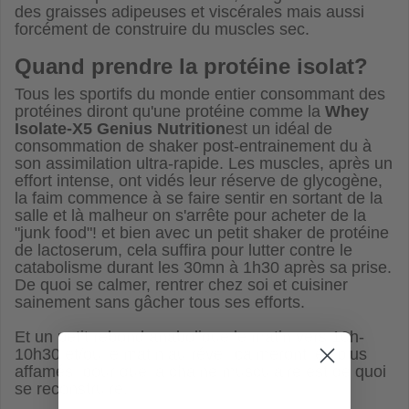
des graisses adipeuses et viscérales mais aussi
forcément de construire du muscles sec.
Quand prendre la protéine isolat?
Tous les sportifs du monde entier consommant des
protéines diront qu'une protéine comme la
Whey
Isolate-X5 Genius Nutrition
est un idéal de
consommation de shaker post-entrainement du à
son assimilation ultra-rapide. Les muscles, après un
effort intense, ont vidés leur réserve de glycogène,
la faim commence à se faire sentir en sortant de la
salle et là malheur on s'arrête pour acheter de la
"junk food"! et bien avec un petit shaker de protéine
de lactoserum, cela suffira pour lutter contre le
catabolisme durant les 30mn à 1h30 après sa prise.
De quoi se calmer, rentrer chez soi et cuisiner
sainement sans gâcher tous ses efforts.
Et un petit rebond anabolique le matin vers 10h-
10h30 et/ou le matin au réveil calmeront les plus
affamés pour que la chaine musculaire est de quoi
se reconstruire.