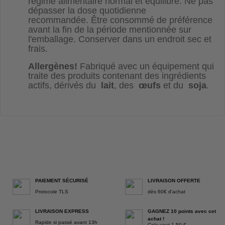
régime alimentaire normal et équilibré. Ne pas
dépasser la dose quotidienne
recommandée. Être consommé de préférence
avant la fin de la période mentionnée sur
l'emballage. Conserver dans un endroit sec et
frais.
Allergènes!
Fabriqué avec un équipement qui
traite des produits contenant des ingrédients
actifs, dérivés du
lait
, des
œufs
et du
soja
.
PAIEMENT SÉCURISÉ
LIVRAISON OFFERTE
Protocole TLS
dès 60€ d'achat
LIVRAISON EXPRESS
GAGNEZ 10 points avec cet
achat !
Rapide si passé avant 13h
Cela vaut 1,50 €