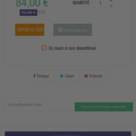
84,00 €
QUANTITÉ
92,80 €
TTC
RUPTURE DE STOCK
Produit indisponible
99999

En cours si non discontinué
Partager
Tweet
Pinterest
Prévenez-moi lorsque disponible