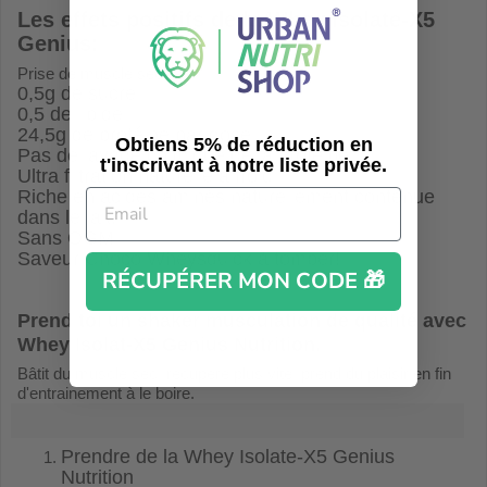
Les effets positifs de la
Whey Isolate-X5
Genius
:
Prise de muscle sec
0,5g de sucre
0,5 de lipide
24,5g de protéine par dose
Obtiens 5% de réduction en
Pas de lavage chimique de la protéine
t'inscrivant à notre liste privée.
Ultra filtration naturelle à froid
Riche en acides aminés naturellement contenue
dans le lait.
Sans OGM
Saveur Choco Wheysquick à tomber!
RÉCUPÉRER MON CODE 🎁
Prend toi un shaker musculation de qualité avec
Whey Isolat-X5 Genius Nutrition
.
Bâtit du muscle sec, récupére plus vite, prend du plaisir en fin
d'entrainement à le boire.
Prendre de la Whey Isolate-X5 Genius
Nutrition