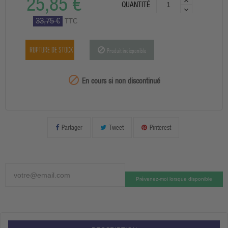
25,85 €
QUANTITÉ
33,75 €
TTC
RUPTURE DE STOCK
Produit indisponible
99999

En cours si non discontinué
Partager
Tweet
Pinterest
Prévenez-moi lorsque disponible