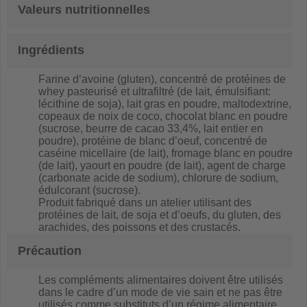
Valeurs nutritionnelles
Ingrédients
Farine d’avoine (gluten), concentré de protéines de
whey pasteurisé et ultrafiltré (de lait, émulsifiant:
lécithine de soja), lait gras en poudre, maltodextrine,
copeaux de noix de coco, chocolat blanc en poudre
(sucrose, beurre de cacao 33,4%, lait entier en
poudre), protéine de blanc d’oeuf, concentré de
caséine micellaire (de lait), fromage blanc en poudre
(de lait), yaourt en poudre (de lait), agent de charge
(carbonate acide de sodium), chlorure de sodium,
édulcorant (sucrose).
Produit fabriqué dans un atelier utilisant des
protéines de l
ait, de soja et d’oeufs, du gluten, des
arachides, des poissons et des crustacés.
Précaution
Les compléments alimentaires doivent être utilisés
dans le cadre d’un mode de vie sain et ne pas être
utilisés comme substituts d’un régime alimentaire