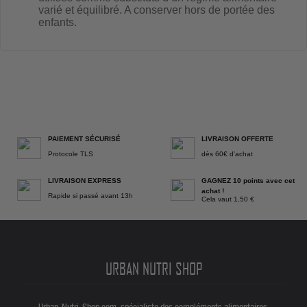
varié et équilibré. A conserver hors de portée des
enfants.
PAIEMENT SÉCURISÉ
LIVRAISON OFFERTE
Protocole TLS
dès 60€ d'achat
LIVRAISON EXPRESS
GAGNEZ 10 points avec cet
achat !
Rapide si passé avant 13h
Cela vaut 1,50 €
URBAN NUTRI SHOP
Urban-Nutri-Shop.com, spécialiste des compléments alimentaires