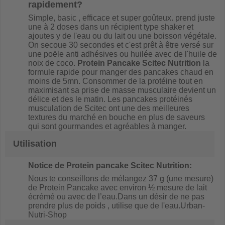
rapidement?
Simple, basic , efficace et super goûteux. prend juste
une à 2 doses dans un récipient type shaker et
ajoutes y de l'eau ou du lait ou une boisson végétale.
On secoue 30 secondes et c'est prêt à être versé sur
une poële anti adhésives ou huilée avec de l'huile de
noix de coco.
Protein Pancake Scitec Nutrition
la
formule rapide pour manger des pancakes chaud en
moins de 5mn. Consommer de la protéine tout en
maximisant sa prise de masse musculaire devient un
délice et des le matin. Les pancakes protéinés
musculation de Scitec ont une des meilleures
textures du marché en bouche en plus de saveurs
qui sont gourmandes et agréables à manger.
Utilisation
Notice de Protein pancake Scitec Nutrition
:
Nous te conseillons de mélangez 37 g (une mesure)
de Protein Pancake avec environ ½ mesure de lait
écrémé ou avec de l’eau.Dans un désir de ne pas
prendre plus de poids , utilise que de l'eau.Urban-
Nutri-Shop