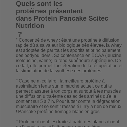
Quels sont les
protéines
présentent
dans
Protein Pancake Scitec
Nutrition
?
°
Concentré de whey
: étant une protéine à diffusion
rapide dû à sa valeur biologique très élevée, la whey
est adoptée de par tout les sportifs et principalement
des bodybuilders . Sa contenance en BCAA (leucine,
isoleucine, valine) la rend supérieure supérieure. De
ce fait, elle permet l'accélération de la récupération et
la stimulation de la synthèse des protéines.
° Caséine micellaire : la meilleure protéine à
assimilation lente sur le marché actuel, ce qui te
permet d'assurer à ton corps et surtout à tes muscles
une diffusion ultra-lente des acides aminés qu'elle
contient sur 5 à 7 h. Pour lutter contre la dégradation
musculaire et se sentir rassasié il n'y a rien de mieux
! Pancake protéine fromage blanc en gros.
°
Protéine d'oeuf
: Extraite à partir des blancs d'oeuf,
on l'appelle aussi l'albumine, une protéine