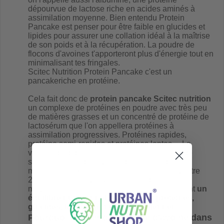
dépourvue de lactose riche en acides aminés à
assimilation moyenne. Bien entendu Protein
Pancake est penser pour être faible en glucides et
lipides pour assurer une collation idéal à la maîtrise
de son poids et à la récupération. La poudre de
flocons d'avoines t'apporteront plus d'énergie tout en
minimalisant tes fringales.
Scitec Nutrition Protein Pancake
c'est un
pancakeriche en protéine.
Cela fait donc de
protein pancake Scitec nutrition
un complexe de protéines en poudre avec très peu
de matières grasses et un concentré de protéine de
lactosérum que l'on appellera protéines à
assimilation progressives. Protéines rapides,
protéine semi-rapides et protéines lentes... La
vitesse de digestion permettra un sentiment de
satiété plus long et évitera de snacker dans la
matinée par exemple. Parfait pour tenir au ventre
2h30 à 3h juste avec 2 pancakes de tailles
moyennes. Ces panakes hyperprotéinés offrent
un
équilibre nutritionnel parfait (ratio protéines,
glucides, lipides) pour le petit déjeuner
...
Pourquoi ajouter de la farine d'avoine dans