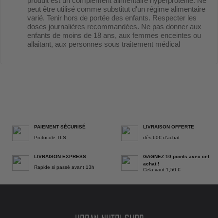
produit est un complément alimentaire hyperprotéiné. Ne
peut être utilisé comme substitut d'un régime alimentaire
varié. Tenir hors de portée des enfants. Respecter les
doses journalières recommandées. Ne pas donner aux
enfants de moins de 18 ans, aux femmes enceintes ou
allaitant, aux personnes sous traitement médical
PAIEMENT SÉCURISÉ
LIVRAISON OFFERTE
Protocole TLS
dès 60€ d'achat
LIVRAISON EXPRESS
GAGNEZ 10 points avec cet
achat !
Rapide si passé avant 13h
Cela vaut 1,50 €