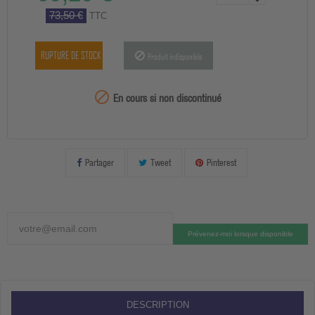
73,50 €
TTC
RUPTURE DE STOCK
Produit indisponible
99999

En cours si non discontinué
Partager
Tweet
Pinterest
Prévenez-moi lorsque disponible
DESCRIPTION