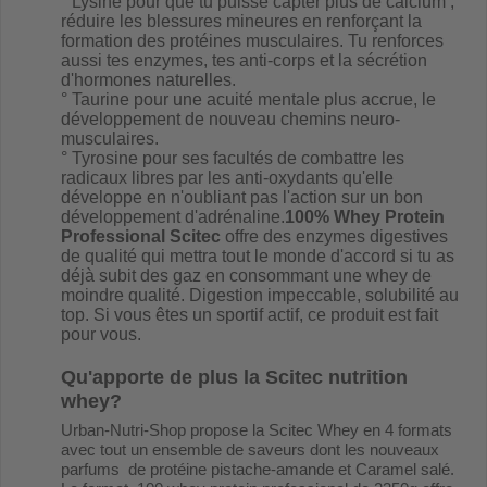
°
Lysine
pour que tu puisse capter plus de calcium ,
réduire les blessures mineures en renforçant la
formation des protéines musculaires. Tu renforces
aussi tes enzymes, tes anti-corps et la sécrétion
d'hormones naturelles.
° Taurine pour une acuité mentale plus accrue, le
développement de nouveau chemins neuro-
musculaires.
° Tyrosine pour ses facultés de combattre les
radicaux libres par les anti-oxydants qu'elle
développe en n'oubliant pas l'action sur un bon
développement d'adrénaline.
100% Whey Protein
Professional Scitec
offre des enzymes digestives
de qualité qui mettra tout le monde d'accord si tu as
déjà subit des gaz en consommant une whey de
moindre qualité. Digestion impeccable, solubilité au
top. Si vous êtes un sportif actif, ce produit est fait
pour vous.
Qu'apporte de plus la Scitec nutrition
whey?
Urban-Nutri-Shop propose la Scitec Whey en 4 formats
avec tout un ensemble de saveurs dont les nouveaux
parfums de protéine pistache-amande et Caramel salé.