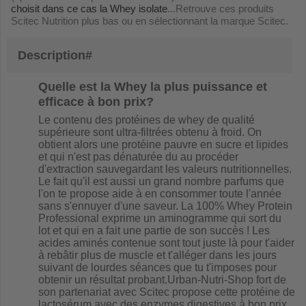
choisit dans ce cas la Whey isolate
...Retrouve ces produits
Scitec Nutrition plus bas ou en sélectionnant la marque Scitec.
Description#
Quelle est la Whey la plus puissance et
efficace à bon prix?
Le con
tenu des
protéines de whey de qualité
supérieure sont ultra-filtrées obtenu à froid
. On
obtient alors une protéine pauvre en sucre et lipides
et qui n'est pas dénaturée du au procéder
d'extraction sauvegardant les valeurs nutritionnelles.
Le fait qu'il est aussi un grand nombre parfums que
l'on te propose aide à en consommer toute l'année
sans s'ennuyer d'une saveur. La 100% Whey Protein
Professional
exprime un aminogramme qui sort du
lot et qui en a fait une partie de son succès ! Les
acides aminés contenue sont tout juste là pour t'aider
à rebâtir plus de muscle et t'alléger dans les jours
suivant de lourdes séances que tu t'imposes pour
obtenir un résultat probant.Urban-Nutri-Shop fort de
son partenariat avec Scitec propose cette
protéine de
lactosérum avec des enzymes digestives à bon prix