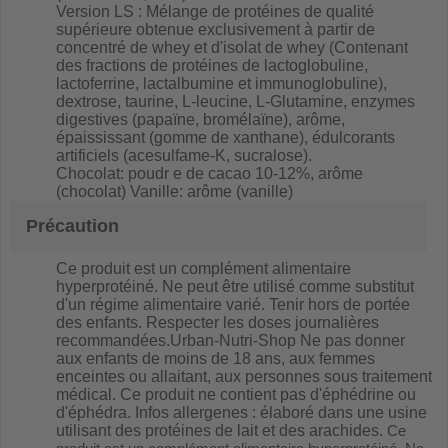
Version LS : Mélange de protéines de qualité
supérieure obtenue exclusivement à partir de
concentré de whey et d'isolat de whey (Contenant
des fractions de protéines de lactoglobuline,
lactoferrine, lactalbumine et immunoglobuline),
dextrose, taurine, L-leucine, L-Glutamine, enzymes
digestives (papaïne, bromélaïne), arôme,
épaississant (gomme de xanthane), édulcorants
artificiels (acesulfame-K, sucralose).
Chocolat: poudr e de cacao 10-12%, arôme
(chocolat) Vanille: arôme (vanille)
Précaution
Ce produit est un complément alimentaire
hyperprotéiné. Ne peut être utilisé comme substitut
d'un régime alimentaire varié. Tenir hors de portée
des enfants. Respecter les doses journalières
recommandées.Urban-Nutri-Shop Ne pas donner
aux enfants de moins de 18 ans, aux femmes
enceintes ou allaitant, aux personnes sous traitement
médical. Ce produit ne contient pas d'éphédrine ou
d'éphédra. Infos allergenes : élaboré dans une usine
utilisant des protéines de lait et des arachides.
Ce