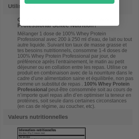
Utilisation
Comment se consomme
100% Whey
Professional Scitec Nutrition
?
Mélanger 1 dose de 100% Whey Protein
Professional avec 200 à 250 ml d'eau, de lait ou tout
autre liquide. Suivant ton taux de masse grasse et
tes besoins nutritionnels, consomme 1-4 doses de
100% Whey Protein Professional par jour, de
préférence après l'entrainement, le matin au petit
déjeuner ou en collation entre les repas. Utilise ce
produit en combinaison avec de la nourriture dans le
cadre d'une alimentation saine et équilibrée, non pas
comme un substitut de repas .
100% Whey Protein
Professional
peut-être consommée soit au cours de
n’importe quel repas afin d’en optimiser la teneur en
protéines, soit seule dans certaines circonstances
(en cas de régime, au coucher, etc).
Valeurs nutritionnelles