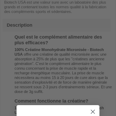
Biotech USA est une valeur sure avec un laboatoire des plus
grands et contenant toutes les normes qualité à la fabrication
des compléments sports et sédentaires.
Description
Quel est le complément alimentaire des
plus efficaces?
100% Créatine Monohydrate Micronisée - Biotech
USA
offre une créatine de qualité micronisée avec une
absorption à 25% de plus que les "créatines ancienne
génération". C'est le complément alimentaire le plus
connu concernant la prise de muscle rapide et la
recharge énergétique musculaire. La prise de muscle
nécessitera au moins 15 à 20 jours de cure alors que la
sensation d'explosivité et de force de manière générale
se ressent sous 2-3 jours d'entrainements sérieux. Et une
dose de 3g suffit.
Comment fonctionne la créatine?
100% Créatine Monohydrate Micronisée - Biotech
USA
stimule ce que l'on appelle la troisième filière