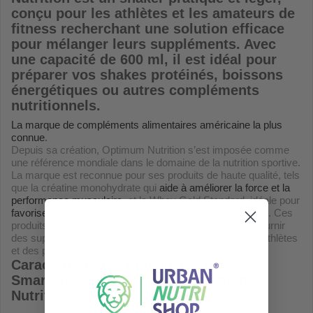
conçu pour les athlètes et les amateurs de
fitness recherchant une solution efficace
pour mélanger leurs suppléments. Avec
une capacité de 600 ml, il est idéal pour
préparer vos shakes protéinés, boissons
énergétiques ou autres compléments
nutritionnels.
La marque de compléments alimentaires américaine la plus
connue
.
Depuis sa création, Optimum Nutrition s’est imposée comme
une référence mondiale dans le domaine de la nutrition sportive.
La marque est reconnue pour ses produits de haute qualité, tels
que la créatine monohydrate qui
aide à améliorer la force et la
performance musculaire
, et la Whey Gold Standard, idéale pour
favoriser la récupération et le développement musculaire
. Ces
produits illustrent l’engagement d’Optimum Nutrition à fournir
des suppléments efficaces répondant aux besoins des athlètes
et des passionnés de fitness.
Caractéristiques Principales du
SmartShake Lite 600 ml – Optimum
Nutrition
: