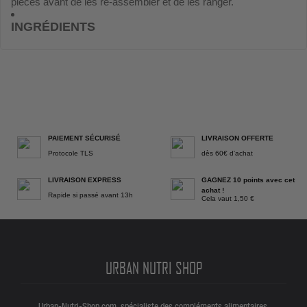
pièces avant de les ré-assembler et de les ranger.
INGRÉDIENTS
PAIEMENT SÉCURISÉ
LIVRAISON OFFERTE
Protocole TLS
dès 60€ d'achat
LIVRAISON EXPRESS
GAGNEZ 10 points avec cet
achat !
Rapide si passé avant 13h
Cela vaut 1,50 €
URBAN NUTRI SHOP
Urban-Nutri-Shop.com, spécialiste des compléments alimentaires