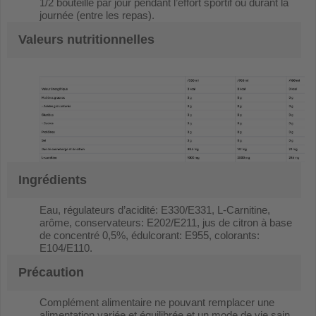
1/2 bouteille par jour pendant l’effort sportif ou durant la
journée (entre les repas).
Valeurs nutritionnelles
Ingrédients
Eau, régulateurs d’acidité: E330/E331, L-Carnitine,
arôme, conservateurs: E202/E211, jus de citron à base
de concentré 0,5%, édulcorant: E955, colorants:
E104/E110.
Précaution
Complément alimentaire ne pouvant remplacer une
alimentation variée et équilibrée et un mode de vie sain.