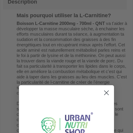
Description
Mais pourquoi utiliser la L-Carnitine?
Boisson L-Carnitine 2000mg - 700ml - QNT
va t'aider à
développer ta masse musculaire sèche, à enchainer les
efforts musculaires durant ta séance, à augmentation ta
sudation et la consommation des graisses à des fin
énergétiques tout en récupérant mieux après l'effort. Cet
acide aminé est naturellement métabolisé parles reins et
le foi à partir de lysine et de la méthionine. On peut aussi
la trouver dans la viande rouge et la viande de porc. Du
fait sa particularité à transporter les lipides dans le corps,
elle en améliore la combustion métabolique et c'est qui
aide à taper dans les graisses au lieu des muscles. C'est
la particularité de l-carnitine de créer de l'énergie
supplémentaire évitant un stockage de graisses
corporelle.
Depuis sa découverte en 1905, les bodybuilders, les
sportifs d'endurances et les athlètes de combat en sont
consommateurs du fait de cette énergie infinie que le
corps peut stocker sous forme de lipides dont la L-
carnitine les utilisent tout en ajoutant une meilleure
circulation de l'oxygène dans le sang. C'est bien ce qui