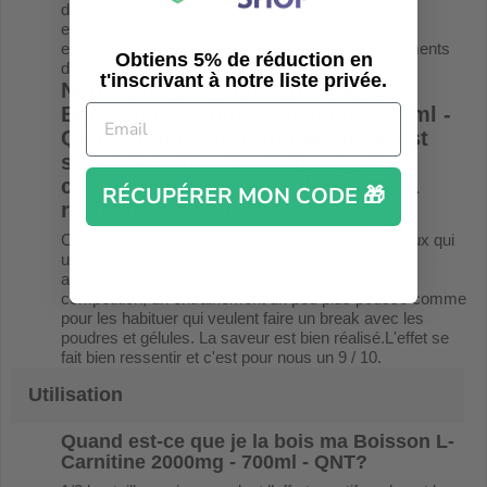
donne cete impression de souffle durant des
entrainements de musculations intenses, des
entrainements sous formes de HIIT, des entrainements
Obtiens 5% de réduction en
d'endurance musculaire...
t'inscrivant à notre liste privée.
Notre avis sur l'utilisation de la
Boisson L-Carnitine 2000mg - 700ml -
QNT
est que servit frappé-glacé est
super désaltérante et que 2g de
carnitine permettra de décupler sa
RÉCUPÉRER MON CODE 🎁
résistance à l'effort.
C'est un très bon produit à l'unité pour celles et ceux qui
utilisent de temps en temps des compléments
alimentaires brûle-graisses et de l'effort pour une
compétition, un entrainement un peu plus poussé comme
pour les habituer qui veulent faire un break avec les
poudres et gélules. La saveur est bien réalisé.L'effet se
fait bien ressentir et c'est pour nous un 9 / 10.
Utilisation
Quand est-ce que je la bois ma
Boisson L-
Carnitine 2000mg - 700ml - QNT
?