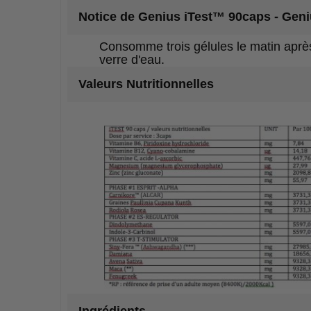
Notice de
Genius iTest™ 90caps
- Geni
Consomme trois gélules le matin après
verre d'eau.
Valeurs Nutritionnelles
Ingrédients