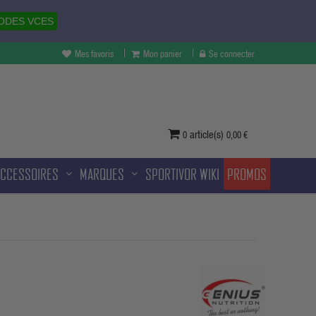
ODES VCES
Mes favoris
Mon panier
Se connecter
vertures à Melun et sans frais
ditionnelle.
article(s)
0
0,00 €
ACCESSOIRES
MARQUES
SPORTIVOR WIKI
PROMOS