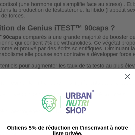
cortisol (une hormone qui s'amplifie face au stress) . Et b
dans la production de téstostérone, la libido (l'appétit se
s de forces.
ition de
Genius iTEST
™
90caps
?
T 90caps
comparés à une grande majorité de booster de 
ienne qui contient 7% de withanolides. Ce végétal prop
me et prouvé par des écrits scientifiques. Diminuant la 
nabolisme elle pousse son contraire à développer force 
otentiels pour augmenter les taux de ta testo au plus élev
rgie complète entre les autres ingrédients dans le but 
 en Asie occidentale et qui a été démontré comme stimu
ité d' oestrogènes et de DHT.
 légumes crucifères. Ca serait donc les brocolis,le chou-f
Obtiens 5% de réduction en t'inscrivant à notre
pourquoi donc? d'ou cela vient? Simplement par le fait
liste privée.
hormonal.