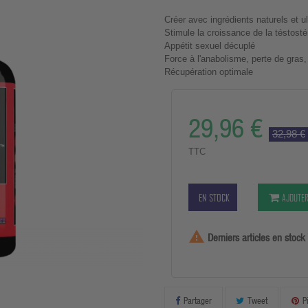
Créer avec ingrédients naturels et ul
Stimule la croissance de la téstosté
Appétit sexuel décuplé
Force à l'anabolisme, perte de gras
Récupération optimale
29,96 €
32,98 €
TTC
EN STOCK
AJOUTER

Derniers articles en stock
Partager
Tweet
P