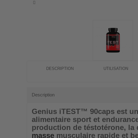
DESCRIPTION
UTILISATION
Description
Genius iTEST
™
90caps
est un
alimentaire sport et enduran
production de téstotérone, l
masse
musculaire rapide et bel