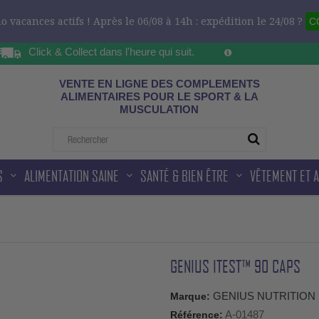
 vacances actifs ! Après le 06/08 à 14h : expédition le 24/08 ?
C
Click & Collect dans l'heure qui suit.
Sur les horaires d'ou
ad
VENTE EN LIGNE DES COMPLEMENTS
ALIMENTAIRES POUR LE SPORT & LA
MUSCULATION
S
ALIMENTATION SAINE
SANTÉ & BIEN ÊTRE
VÊTEMENT ET 
GENIUS ITEST™ 90 CAPS
GENIUS NUTRITION
Marque:
A-01487
Référence: