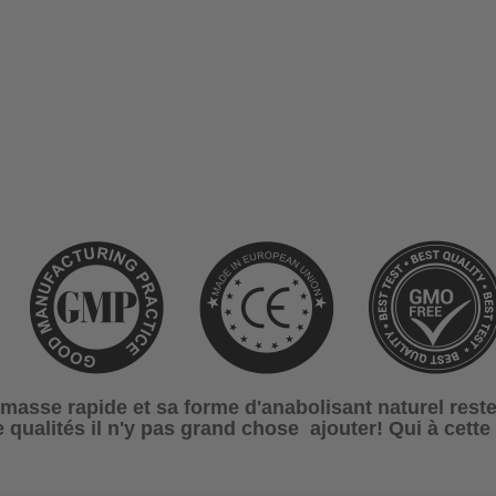
e masse rapide et sa forme d'anabolisant naturel res
e qualités il n'y pas grand chose ajouter! Qui à cett