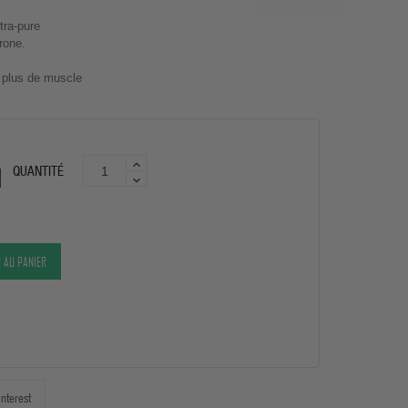
tra-pure
rone.
, plus de muscle
QUANTITÉ
 AU PANIER
interest