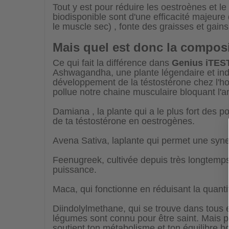
Tout y est pour réduire les oestroènes et le 
biodisponible sont d'une efficacité majeure 
le muscle sec) , fonte des graisses et gain
Mais quel est donc la compos
Ce qui fait la différence dans
Genius iTES
Ashwagandha, une plante légendaire et ind
développement de la téstostérone chez l'hom
pollue notre chaine musculaire bloquant l'a
Damiana , la plante qui a le plus fort des p
de ta téstostérone en oestrogènes.
Avena Sativa, laplante qui permet une syne
Feenugreek, cultivée depuis très longtemps
puissance.
Maca, qui fonctionne en réduisant la quant
Diindolylmethane, qui se trouve dans tous es
légumes sont connu pour être saint. Mais 
soutient ton métabolisme et ton équilibre 