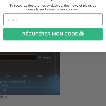
Tu recevras des promos exclusives, des news et pleins de
'intéressaient à une molécule I3C pour lutter contre le c
conseils sur l'alimentation sportive !
ant le métabolisme et les oestrogènes pouvant aider à 
 téstostérone et c'est bien ce qui nous intéresse ici.
ST
™
90caps sur ton corps et ton système hormonal:
RÉCUPÉRER MON CODE 🎁
bido